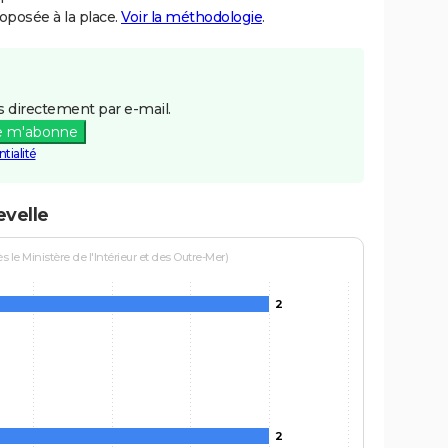
posée à la place.
Voir la méthodologie
.
 directement par e-mail.
e m'abonne
tialité
evelle
le Ministère de l'Intérieur et des Outre-Mer)
2
2