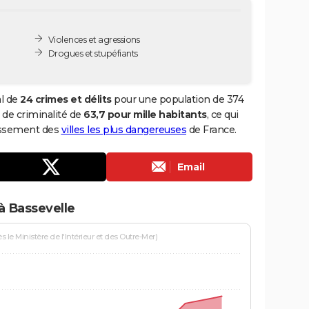
Violences et agressions
Drogues et stupéfiants
al de
24 crimes et délits
pour une population de 374
x de criminalité de
63,7 pour mille habitants
, ce qui
lassement des
villes les plus dangereuses
de France.
Email
à Bassevelle
le Ministère de l'Intérieur et des Outre-Mer)