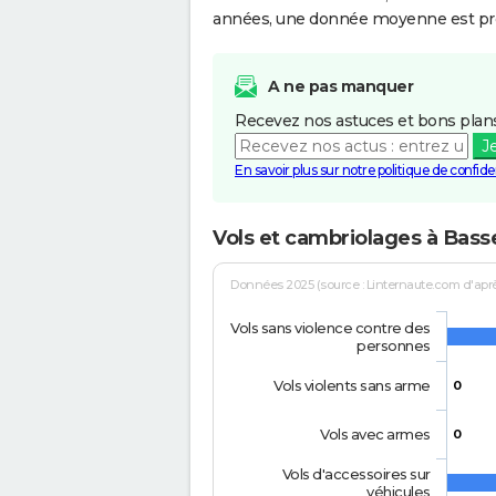
années, une donnée moyenne est pro
A ne pas manquer
Recevez nos astuces et bons plans
J
En savoir plus sur notre politique de confiden
Vols et cambriolages à Bass
Données 2025 (source : Linternaute.com d'après 
Vols sans violence contre des
personnes
Vols violents sans arme
0
Vols avec armes
0
Vols d'accessoires sur
véhicules