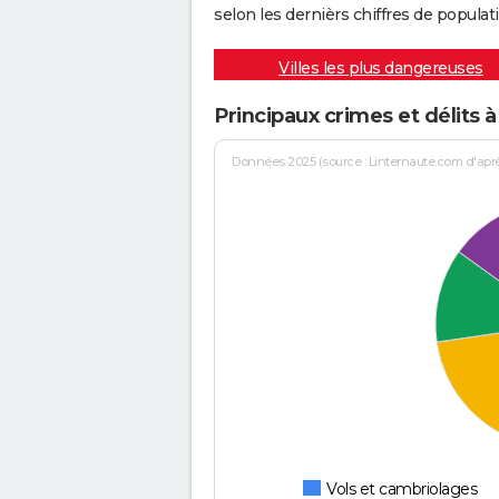
selon les dernièrs chiffres de populati
Villes les plus dangereuses
Principaux crimes et délits 
Données 2025 (source : Linternaute.com d'après 
Vols et cambriolages