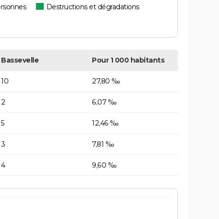
ersonnes
Destructions et dégradations
Bassevelle
Pour 1 000 habitants
10
27,80 ‰
2
6,07 ‰
5
12,46 ‰
3
7,81 ‰
4
9,60 ‰