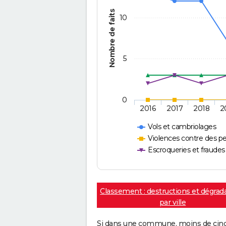
Nombre de faits
10
5
0
2016
2017
2018
2
Vols et cambriolages
Violences contre des p
Escroqueries et fraudes
Classement : destructions et dégrad
par ville
Si dans une commune, moins de cinq f