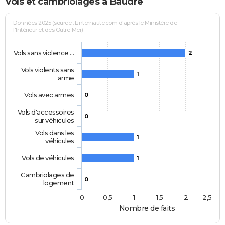
Vols et cambriolages à Baudre
Données 2025 (source : Linternaute.com d'après le Ministère de
l'Intérieur et des Outre-Mer)
Vols sans violence …
2
Vols violents sans
1
arme
Vols avec armes
0
Vols d'accessoires
0
sur véhicules
Vols dans les
1
véhicules
Vols de véhicules
1
Cambriolages de
0
logement
0
0,5
1
1,5
2
2,5
Nombre de faits