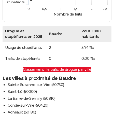
stupéfiants
0
0,5
1
1,5
2
2,5
Nombre de faits
Drogue et
Pour 1 000
Baudre
stupéfiants en 2025
habitants
Usage de stupéfiants
2
3,74 ‰
Trafic de stupéfiants
0
0,00 ‰
Classement : le trafic de drogue par ville
Les villes à proximité de Baudre
Sainte-Suzanne-sur-Vire (50750)
Saint-Lô (50000)
La Barre-de-Semilly (50810)
Condé-sur-Vire (50420)
Agneaux (50180)