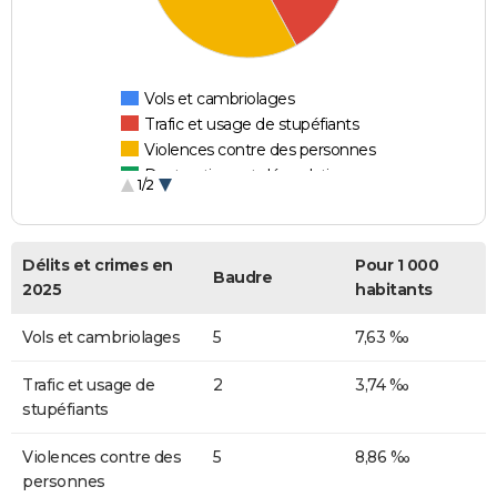
Vols et cambriolages
Trafic et usage de stupéfiants
Violences contre des personnes
Destructions et dégradations
1/2
Escroqueries et fraudes
Délits et crimes en
Pour 1 000
Baudre
2025
habitants
Vols et cambriolages
5
7,63 ‰
Trafic et usage de
2
3,74 ‰
stupéfiants
Violences contre des
5
8,86 ‰
personnes