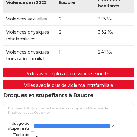
Violences en 2025
Baudre
habitants
Violences sexuelles
2
3,13 ‰
Violences physiques
2
3,32 ‰
intrafamiliales
Violences physiques
1
2,41 ‰
hors cadre familial
Villes avec le plus d'agressions sexuelles
Villes avec le plus de violence intrafamiliale
Drogues et stupéfiants à Baudre
Données 2025 (source : Linternaute.com d'après le Ministère de
l'Intérieur et des Outre-Mer)
Usage de
2
stupéfiants
Trafic de
0