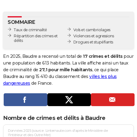
City break
Voyage de noces
Climat
Destinations
Voyage nature
Forum
+
PHOTO
GUIDES D'ACHAT
SOMMAIRE
Taux de criminalité
Vols et cambriolages
BONS PLANS
Répartition des crimes et
Violences et agressions
délits
Drogues et stupéfiants
CARTE DE VOEUX
Carte Bonne année
Carte Pâques
Carte de Noël
Carte Saint-Valentin
Carte d'anniversaire
En 2025, Baudre a recensé un total de
17 crimes et délits
pour
DICTIONNAIRE
une population de 613 habitants. La ville affiche ainsi un taux
Biographies
Expressions
Dictionnaire
Citations
Proverbes
de criminalité de
27,1 pour mille habitants
, ce qui place
PROGRAMME TV
Baudre au rang 15 410 du classement des
villes les plus
COPAINS D'AVANT
dangereuses
de France.
Se connecter
Collèges
Universités
Service militaire
S'inscrire
Lycées
Primaires
Entreprises
Avis de recherche
AVIS DE DÉCÈS
FORUM
Nombre de crimes et délits à Baudre
Lifestyle
Sport
Television
Cinema
Bricolage
Culture
Auto
Voyage
Données 2025 (source : Linternaute.com d'après le Ministère de
l'Intérieur et des Outre-Mer)