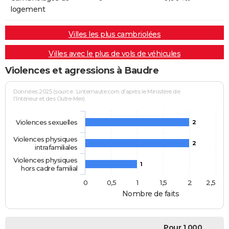
logement
Villes les plus cambriolées
Villes avec le plus de vols de véhicules
Violences et agressions à Baudre
Données 2025 (source : Linternaute.com d'après le Ministère de
l'Intérieur et des Outre-Mer)
Violences sexuelles
2
Violences physiques
2
intrafamiliales
Violences physiques
1
hors cadre familial
0
0,5
1
1,5
2
2,5
Nombre de faits
Pour 1 000