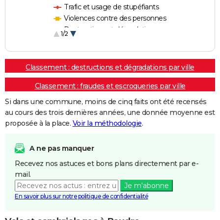
Trafic et usage de stupéfiants
Violences contre des personnes
Destructions et dégradations
1/2
Escroqueries et fraudes
Classement : destructions et dégradations par ville
Classement : fraudes et escroqueries par ville
Si dans une commune, moins de cinq faits ont été recensés
au cours des trois dernières années, une donnée moyenne est
proposée à la place.
Voir la méthodologie
.
A ne pas manquer
Recevez nos astuces et bons plans directement par e-
mail.
Je m'abonne
En savoir plus sur notre politique de confidentialité