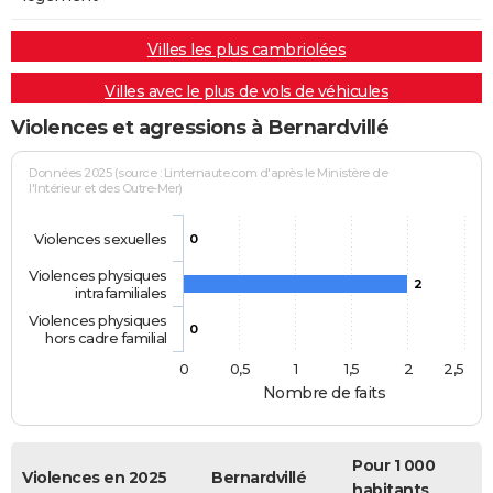
Villes les plus cambriolées
Villes avec le plus de vols de véhicules
Violences et agressions à Bernardvillé
Données 2025 (source : Linternaute.com d'après le Ministère de
l'Intérieur et des Outre-Mer)
Violences sexuelles
0
Violences physiques
2
intrafamiliales
Violences physiques
0
hors cadre familial
0
0,5
1
1,5
2
2,5
Nombre de faits
Pour 1 000
Violences en 2025
Bernardvillé
habitants