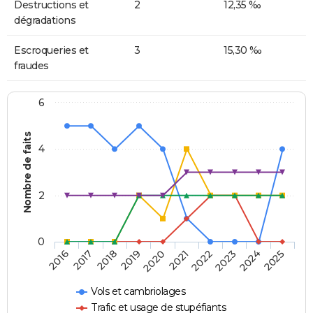
Destructions et
2
12,35 ‰
dégradations
Escroqueries et
3
15,30 ‰
fraudes
6
Nombre de faits
4
2
0
2018
2023
2019
2024
2020
2025
2016
2021
2017
2022
Vols et cambriolages
Trafic et usage de stupéfiants