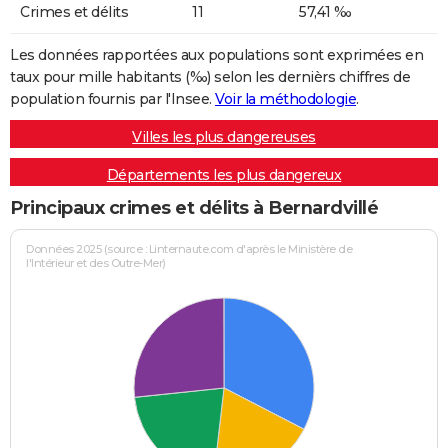
Crimes et délits
11
57,41 ‰
Les données rapportées aux populations sont exprimées en
taux pour mille habitants (‰) selon les dernièrs chiffres de
population fournis par l'Insee.
Voir la méthodologie
.
Villes les plus dangereuses
Départements les plus dangereux
Principaux crimes et délits à Bernardvillé
Données 2025 (source : Linternaute.com d'après le Ministère de
l'Intérieur et des Outre-Mer)