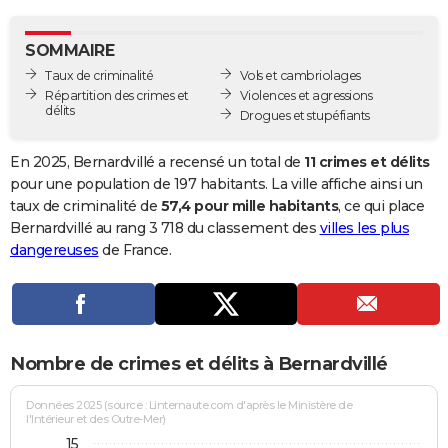
City break
Voyage de noces
Climat
Destinations
Voyage nature
Forum
+
PHOTO
SOMMAIRE
GUIDES D'ACHAT
Taux de criminalité
Vols et cambriolages
Répartition des crimes et
Violences et agressions
BONS PLANS
délits
Drogues et stupéfiants
CARTE DE VOEUX
En 2025, Bernardvillé a recensé un total de
11 crimes et délits
Carte Bonne année
Carte Pâques
Carte de Noël
Carte Saint-Valentin
Carte d'anniversaire
pour une population de 197 habitants. La ville affiche ainsi un
DICTIONNAIRE
taux de criminalité de
57,4 pour mille habitants
, ce qui place
Biographies
Expressions
Dictionnaire
Citations
Proverbes
Bernardvillé au rang 3 718 du classement des
villes les plus
PROGRAMME TV
dangereuses
de France.
COPAINS D'AVANT
Se connecter
Collèges
Universités
Service militaire
S'inscrire
Lycées
Primaires
Entreprises
Avis de recherche
AVIS DE DÉCÈS
FORUM
Nombre de crimes et délits à Bernardvillé
Lifestyle
Sport
Television
Cinema
Bricolage
Culture
Auto
Voyage
Données 2025 (source : Linternaute.com d'après le Ministère de
l'Intérieur et des Outre-Mer)
15