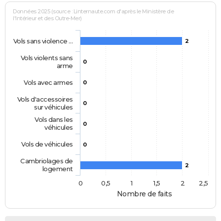
Données 2025 (source : Linternaute.com d'après le Ministère de
l'Intérieur et des Outre-Mer)
Vols sans violence …
2
Vols violents sans
0
arme
Vols avec armes
0
Vols d'accessoires
0
sur véhicules
Vols dans les
0
véhicules
Vols de véhicules
0
Cambriolages de
2
logement
0
0,5
1
1,5
2
2,5
Nombre de faits