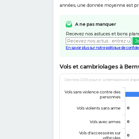
années, une donnée moyenne est pro
A ne pas manquer
Recevez nos astuces et bons plans
J
En savoir plus sur notre politique de confiden
Vols et cambriolages à Bernw
Données 2025 (source : Linternaute.com d'après 
Vols sans violence contre des
personnes
Vols violents sans arme
0
Vols avec armes
0
Vols d'accessoires sur
0
véhicules