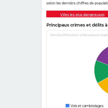
selon les dernièrs chiffres de populati
Villes les plus dangereuses
Principaux crimes et délits à
Données 2025 (source : Linternaute.com d'après 
Vols et cambriolages