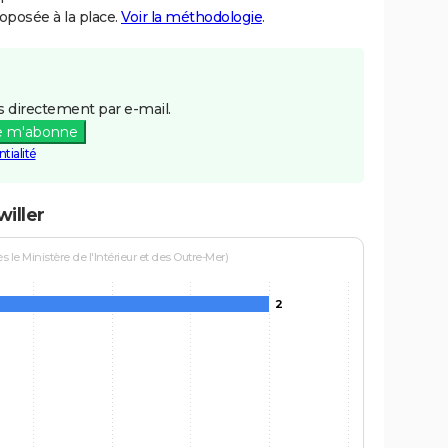
posée à la place.
Voir la méthodologie
.
 directement par e-mail.
e m'abonne
tialité
iller
le Ministère de l'Intérieur et des Outre-Mer)
2