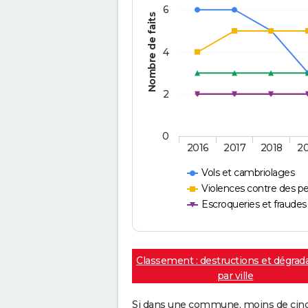
6
Nombre de faits
4
2
0
2016
2017
2018
2
Vols et cambriolages
Violences contre des p
Escroqueries et fraudes
Classement : destructions et dégrad
par ville
Si dans une commune, moins de cinq f