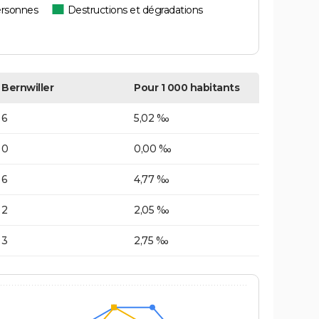
ersonnes
Destructions et dégradations
Bernwiller
Pour 1 000 habitants
6
5,02 ‰
0
0,00 ‰
6
4,77 ‰
2
2,05 ‰
3
2,75 ‰