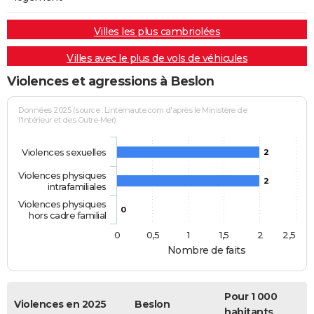
Villes les plus cambriolées
Villes avec le plus de vols de véhicules
Violences et agressions à Beslon
Données 2025 (source : Linternaute.com d'après le Ministère de
l'Intérieur et des Outre-Mer)
Violences sexuelles
2
Violences physiques
2
intrafamiliales
Violences physiques
0
hors cadre familial
0
0,5
1
1,5
2
2,5
Nombre de faits
Pour 1 000
Violences en 2025
Beslon
habitants