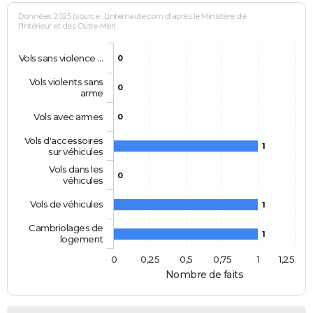
Données 2025 (source : Linternaute.com d'après le Ministère de
l'Intérieur et des Outre-Mer)
Vols sans violence …
0
Vols violents sans
0
arme
Vols avec armes
0
Vols d'accessoires
1
sur véhicules
Vols dans les
0
véhicules
Vols de véhicules
1
Cambriolages de
1
logement
0
0,25
0,5
0,75
1
1,25
Nombre de faits