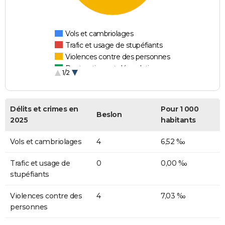
Vols et cambriolages
Trafic et usage de stupéfiants
Violences contre des personnes
Destructions et dégradations
1/2
Escroqueries et fraudes
Délits et crimes en
Pour 1 000
Beslon
2025
habitants
Vols et cambriolages
4
6,52 ‰
Trafic et usage de
0
0,00 ‰
stupéfiants
Violences contre des
4
7,03 ‰
personnes