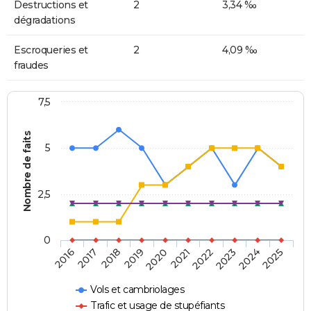
Destructions et
2
3,34 ‰
dégradations
Escroqueries et
2
4,09 ‰
fraudes
7,5
Nombre de faits
5
2,5
0
2018
2023
2020
2025
2017
2022
2019
2024
2016
2021
Vols et cambriolages
Trafic et usage de stupéfiants