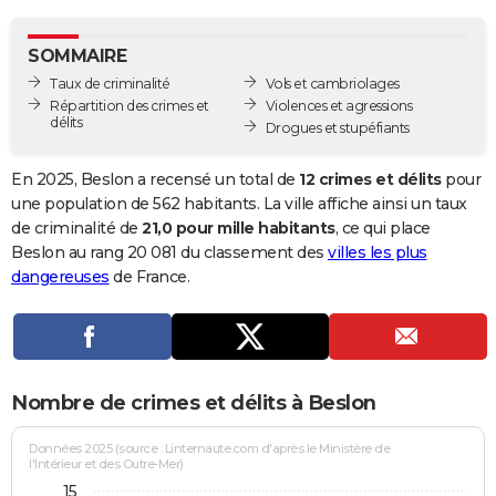
City break
Voyage de noces
Climat
Destinations
Voyage nature
Forum
+
PHOTO
SOMMAIRE
GUIDES D'ACHAT
Taux de criminalité
Vols et cambriolages
Répartition des crimes et
Violences et agressions
BONS PLANS
délits
Drogues et stupéfiants
CARTE DE VOEUX
En 2025, Beslon a recensé un total de
12 crimes et délits
pour
Carte Bonne année
Carte Pâques
Carte de Noël
Carte Saint-Valentin
Carte d'anniversaire
une population de 562 habitants. La ville affiche ainsi un taux
DICTIONNAIRE
de criminalité de
21,0 pour mille habitants
, ce qui place
Biographies
Expressions
Dictionnaire
Citations
Proverbes
Beslon au rang 20 081 du classement des
villes les plus
PROGRAMME TV
dangereuses
de France.
COPAINS D'AVANT
Se connecter
Collèges
Universités
Service militaire
S'inscrire
Lycées
Primaires
Entreprises
Avis de recherche
AVIS DE DÉCÈS
FORUM
Nombre de crimes et délits à Beslon
Lifestyle
Sport
Television
Cinema
Bricolage
Culture
Auto
Voyage
Données 2025 (source : Linternaute.com d'après le Ministère de
l'Intérieur et des Outre-Mer)
15