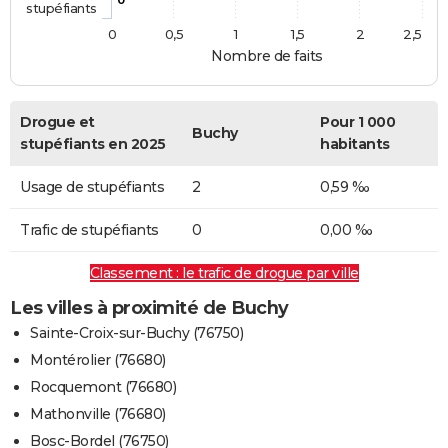
stupéfiants
0
0,5
1
1,5
2
2,5
Nombre de faits
Drogue et
Pour 1 000
Buchy
stupéfiants en 2025
habitants
Usage de stupéfiants
2
0,59 ‰
Trafic de stupéfiants
0
0,00 ‰
Classement : le trafic de drogue par ville
Les villes à proximité de Buchy
Sainte-Croix-sur-Buchy (76750)
Montérolier (76680)
Rocquemont (76680)
Mathonville (76680)
Bosc-Bordel (76750)