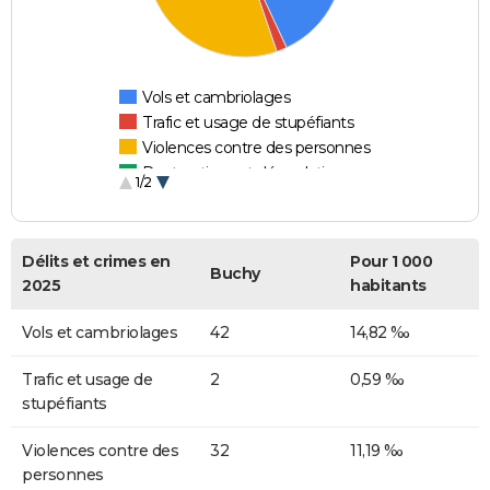
Vols et cambriolages
Trafic et usage de stupéfiants
Violences contre des personnes
Destructions et dégradations
1/2
Escroqueries et fraudes
Délits et crimes en
Pour 1 000
Buchy
2025
habitants
Vols et cambriolages
42
14,82 ‰
Trafic et usage de
2
0,59 ‰
stupéfiants
Violences contre des
32
11,19 ‰
personnes