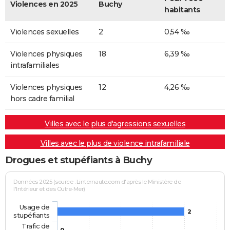
Violences en 2025
Buchy
habitants
Violences sexuelles
2
0,54 ‰
Violences physiques
18
6,39 ‰
intrafamiliales
Violences physiques
12
4,26 ‰
hors cadre familial
Villes avec le plus d'agressions sexuelles
Villes avec le plus de violence intrafamiliale
Drogues et stupéfiants à Buchy
Données 2025 (source : Linternaute.com d'après le Ministère de
l'Intérieur et des Outre-Mer)
Usage de
2
stupéfiants
Trafic de
0