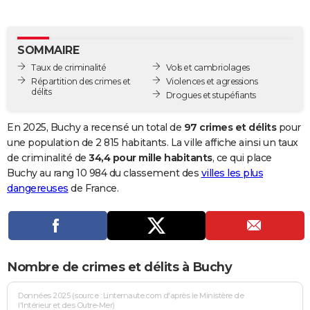
City break
Voyage de noces
Climat
Destinations
Voyage nature
Forum
+
PHOTO
GUIDES D'ACHAT
SOMMAIRE
Taux de criminalité
Vols et cambriolages
BONS PLANS
Répartition des crimes et
Violences et agressions
délits
Drogues et stupéfiants
CARTE DE VOEUX
Carte Bonne année
Carte Pâques
Carte de Noël
Carte Saint-Valentin
Carte d'anniversaire
En 2025, Buchy a recensé un total de
97 crimes et délits
pour
DICTIONNAIRE
une population de 2 815 habitants. La ville affiche ainsi un taux
Biographies
Expressions
Dictionnaire
Citations
Proverbes
de criminalité de
34,4 pour mille habitants
, ce qui place
PROGRAMME TV
Buchy au rang 10 984 du classement des
villes les plus
COPAINS D'AVANT
dangereuses
de France.
Se connecter
Collèges
Universités
Service militaire
S'inscrire
Lycées
Primaires
Entreprises
Avis de recherche
AVIS DE DÉCÈS
FORUM
Nombre de crimes et délits à Buchy
Lifestyle
Sport
Television
Cinema
Bricolage
Culture
Auto
Voyage
Données 2025 (source : Linternaute.com d'après le Ministère de
l'Intérieur et des Outre-Mer)