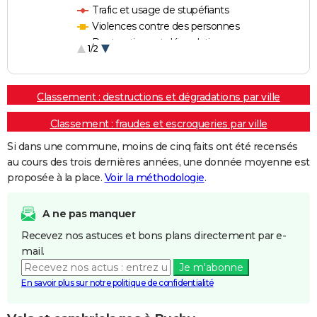
Trafic et usage de stupéfiants
Violences contre des personnes
Destructions et dégradations
1/2
Escroqueries et fraudes
Classement : destructions et dégradations par ville
Classement : fraudes et escroqueries par ville
Si dans une commune, moins de cinq faits ont été recensés
au cours des trois dernières années, une donnée moyenne est
proposée à la place.
Voir la méthodologie
.
A ne pas manquer
Recevez nos astuces et bons plans directement par e-
mail.
Je m'abonne
En savoir plus sur notre politique de confidentialité