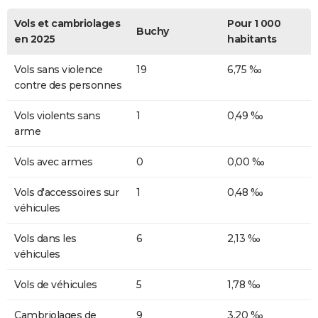
Vols et cambriolages
Pour 1 000
Buchy
en 2025
habitants
Vols sans violence
19
6,75 ‰
contre des personnes
Vols violents sans
1
0,49 ‰
arme
Vols avec armes
0
0,00 ‰
Vols d'accessoires sur
1
0,48 ‰
véhicules
Vols dans les
6
2,13 ‰
véhicules
Vols de véhicules
5
1,78 ‰
Cambriolages de
9
3,20 ‰