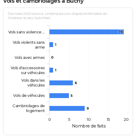
Vols et cambriolages à Buchy
Données 2025 (source : Linternaute.com d'après le Ministère de
l'Intérieur et des Outre-Mer)
Vols sans violence …
19
Vols violents sans
1
arme
Vols avec armes
0
Vols d'accessoires
1
sur véhicules
Vols dans les
6
véhicules
Vols de véhicules
5
Cambriolages de
9
logement
0
5
10
15
20
Nombre de faits