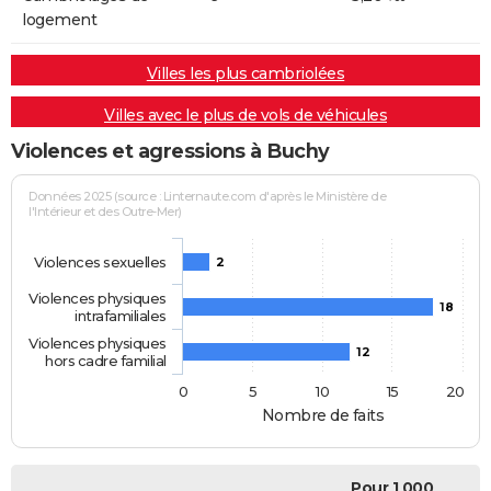
logement
Villes les plus cambriolées
Villes avec le plus de vols de véhicules
Violences et agressions à Buchy
Données 2025 (source : Linternaute.com d'après le Ministère de
l'Intérieur et des Outre-Mer)
Violences sexuelles
2
Violences physiques
18
intrafamiliales
Violences physiques
12
hors cadre familial
0
5
10
15
20
Nombre de faits
Pour 1 000