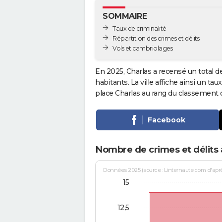
SOMMAIRE
Taux de criminalité
Répartition des crimes et délits
Vols et cambriolages
En 2025, Charlas a recensé un total d
habitants. La ville affiche ainsi un tau
place Charlas au rang du classement
Facebook
Nombre de crimes et délits 
Données 2025 (source : Linternaute.com d'après 
15
12,5