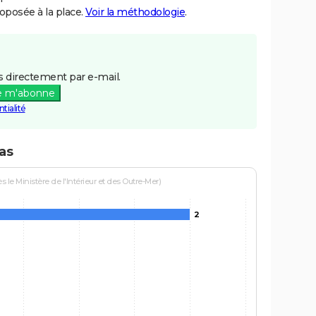
posée à la place.
Voir la méthodologie
.
 directement par e-mail.
e m'abonne
tialité
as
le Ministère de l'Intérieur et des Outre-Mer)
2