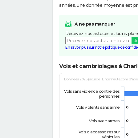
années, une donnée moyenne est pro
A ne pas manquer
Recevez nos astuces et bons plans
J
En savoir plus sur notre politique de confiden
Vols et cambriolages à Charl
Données 2025 (source : Linternaute.com d'après 
Vols sans violence contre des
personnes
Vols violents sans arme
0
Vols avec armes
0
Vols d'accessoires sur
0
véhicules