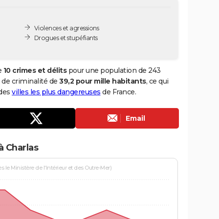
Violences et agressions
Drogues et stupéfiants
e
10 crimes et délits
pour une population de 243
x de criminalité de
39,2 pour mille habitants
, ce qui
 des
villes les plus dangereuses
de France.
Email
à Charlas
le Ministère de l'Intérieur et des Outre-Mer)