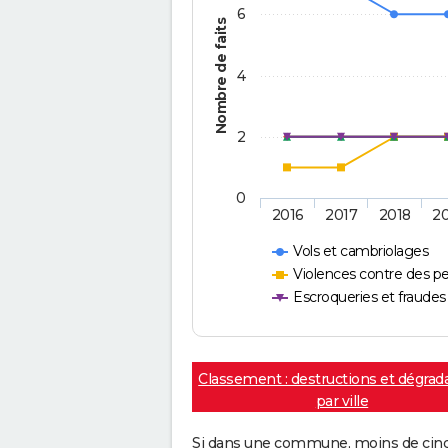
6
Nombre de faits
4
2
0
2016
2017
2018
2
Vols et cambriolages
Violences contre des p
Escroqueries et fraudes
Classement : destructions et dégrad
par ville
Si dans une commune, moins de cinq f