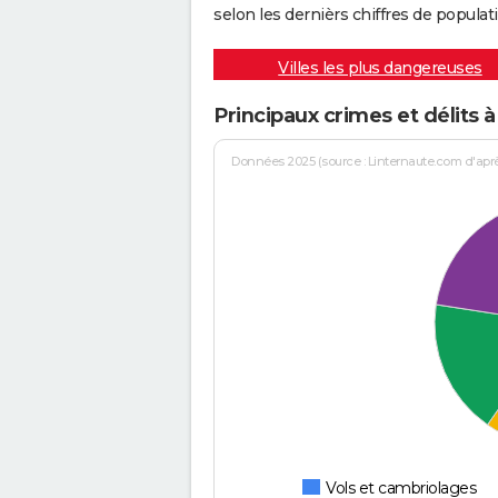
selon les dernièrs chiffres de populati
Villes les plus dangereuses
Principaux crimes et délits à
Données 2025 (source : Linternaute.com d'après 
Vols et cambriolages