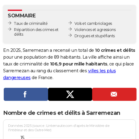
City break
Voyage de noces
Climat
Destinations
Voyage nature
Forum
+
PHOTO
SOMMAIRE
GUIDES D'ACHAT
Taux de criminalité
Vols et cambriolages
Répartition des crimes et
Violences et agressions
BONS PLANS
délits
Drogues et stupéfiants
CARTE DE VOEUX
En 2025, Sarremezan a recensé un total de
10 crimes et délits
Carte Bonne année
Carte Pâques
Carte de Noël
Carte Saint-Valentin
Carte d'anniversaire
pour une population de 89 habitants. La ville affiche ainsi un
DICTIONNAIRE
taux de criminalité de
106,9 pour mille habitants
, ce qui place
Biographies
Expressions
Dictionnaire
Citations
Proverbes
Sarremezan au rang du classement des
villes les plus
PROGRAMME TV
dangereuses
de France.
COPAINS D'AVANT
Se connecter
Collèges
Universités
Service militaire
S'inscrire
Lycées
Primaires
Entreprises
Avis de recherche
AVIS DE DÉCÈS
FORUM
Nombre de crimes et délits à Sarremezan
Lifestyle
Sport
Television
Cinema
Bricolage
Culture
Auto
Voyage
Données 2025 (source : Linternaute.com d'après le Ministère de
l'Intérieur et des Outre-Mer)
15