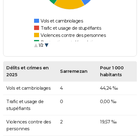
Vols et cambriolages
Trafic et usage de stupéfiants
Violences contre des personnes
Destructions et dégradations
1/2
Escroqueries et fraudes
Délits et crimes en
Pour 1 000
Sarremezan
2025
habitants
Vols et cambriolages
4
44,24 ‰
Trafic et usage de
0
0,00 ‰
stupéfiants
Violences contre des
2
19,57 ‰
personnes