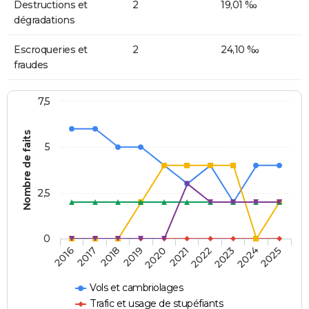
Destructions et
2
19,01 ‰
dégradations
Escroqueries et
2
24,10 ‰
fraudes
7,5
Nombre de faits
5
2,5
0
2018
2023
2020
2025
2017
2022
2019
2024
2016
2021
Vols et cambriolages
Trafic et usage de stupéfiants