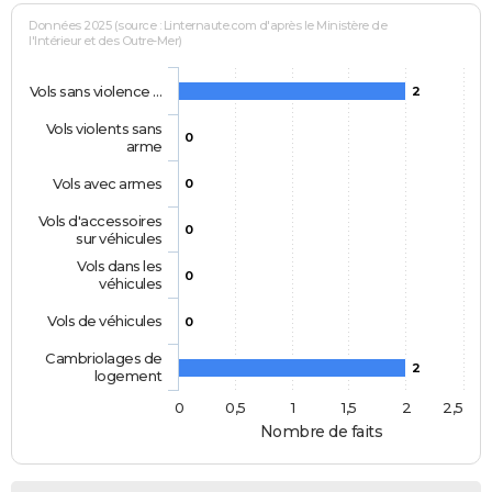
Données 2025 (source : Linternaute.com d'après le Ministère de
l'Intérieur et des Outre-Mer)
Vols sans violence …
2
Vols violents sans
0
arme
Vols avec armes
0
Vols d'accessoires
0
sur véhicules
Vols dans les
0
véhicules
Vols de véhicules
0
Cambriolages de
2
logement
0
0,5
1
1,5
2
2,5
Nombre de faits