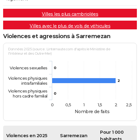
Villes les plus cambriolées
Villes avec le plus de vols de véhicules
Violences et agressions à Sarremezan
Données 2025 (source : Linternaute.com d'après le Ministère de
l'Intérieur et des Outre-Mer)
Violences sexuelles
0
Violences physiques
2
intrafamiliales
Violences physiques
0
hors cadre familial
0
0,5
1
1,5
2
2,5
Nombre de faits
Pour 1 000
Violences en 2025
Sarremezan
habitants