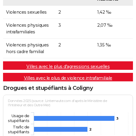
Violences sexuelles
2
1,42 ‰
Violences physiques
3
2,07 ‰
intrafamiliales
Violences physiques
2
1,35 ‰
hors cadre familial
Villes avec le plus d'agressions sexuelles
Villes avec le plus de violence intrafamiliale
Drogues et stupéfiants à Coligny
Données 2025 (source : Linternaute.com d'après le Ministère de
l'Intérieur et des Outre-Mer)
Usage de
3
stupéfiants
Trafic de
2
stupéfiants