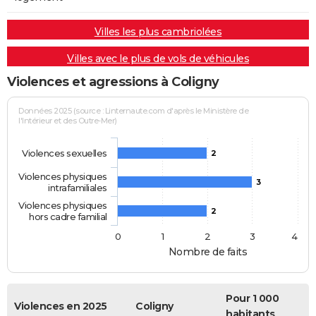
Villes les plus cambriolées
Villes avec le plus de vols de véhicules
Violences et agressions à Coligny
Données 2025 (source : Linternaute.com d'après le Ministère de
l'Intérieur et des Outre-Mer)
Violences sexuelles
2
Violences physiques
3
intrafamiliales
Violences physiques
2
hors cadre familial
0
1
2
3
4
Nombre de faits
Pour 1 000
Violences en 2025
Coligny
habitants