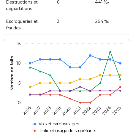
Destructions et
6
4,41 ‰
dégradations
Escroqueries et
3
2,54 ‰
fraudes
15
Nombre de faits
10
5
0
2018
2023
2017
2022
2016
2021
2020
2025
2019
2024
Vols et cambriolages
Trafic et usage de stupéfiants