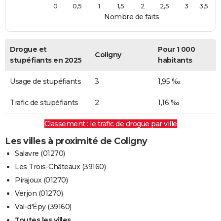
0
0,5
1
1,5
2
2,5
3
3,5
Nombre de faits
Drogue et
Pour 1 000
Coligny
stupéfiants en 2025
habitants
Usage de stupéfiants
3
1,95 ‰
Trafic de stupéfiants
2
1,16 ‰
Classement : le trafic de drogue par ville
Les villes à proximité de Coligny
Salavre (01270)
Les Trois-Châteaux (39160)
Pirajoux (01270)
Verjon (01270)
Val-d'Épy (39160)
Toutes les villes