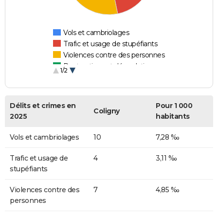
Vols et cambriolages
Trafic et usage de stupéfiants
Violences contre des personnes
Destructions et dégradations
1/2
Escroqueries et fraudes
Délits et crimes en
Pour 1 000
Coligny
2025
habitants
Vols et cambriolages
10
7,28 ‰
Trafic et usage de
4
3,11 ‰
stupéfiants
Violences contre des
7
4,85 ‰
personnes