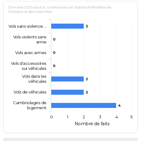
Données 2025 (source : Linternaute.com d'après le Ministère de
l'Intérieur et des Outre-Mer)
Vols sans violence …
2
Vols violents sans
0
arme
Vols avec armes
0
Vols d'accessoires
0
sur véhicules
Vols dans les
2
véhicules
Vols de véhicules
2
Cambriolages de
4
logement
0
1
2
3
4
5
Nombre de faits