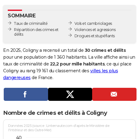
City break
Voyage de noces
Climat
Destinations
Voyage nature
Forum
+
PHOTO
SOMMAIRE
GUIDES D'ACHAT
Taux de criminalité
Vols et cambriolages
Répartition des crimes et
Violences et agressions
BONS PLANS
délits
Drogues et stupéfiants
CARTE DE VOEUX
En 2025, Coligny a recensé un total de
30 crimes et délits
Carte Bonne année
Carte Pâques
Carte de Noël
Carte Saint-Valentin
Carte d'anniversaire
pour une population de 1 360 habitants. La ville affiche ainsi un
DICTIONNAIRE
taux de criminalité de
22,2 pour mille habitants
, ce qui place
Biographies
Expressions
Dictionnaire
Citations
Proverbes
Coligny au rang 19 161 du classement des
villes les plus
PROGRAMME TV
dangereuses
de France.
COPAINS D'AVANT
Se connecter
Collèges
Universités
Service militaire
S'inscrire
Lycées
Primaires
Entreprises
Avis de recherche
AVIS DE DÉCÈS
FORUM
Nombre de crimes et délits à Coligny
Lifestyle
Sport
Television
Cinema
Bricolage
Culture
Auto
Voyage
Données 2025 (source : Linternaute.com d'après le Ministère de
l'Intérieur et des Outre-Mer)
40