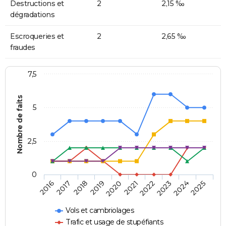
Destructions et
2
2,15 ‰
dégradations
Escroqueries et
2
2,65 ‰
fraudes
7,5
Nombre de faits
5
2,5
0
2018
2023
2020
2025
2017
2022
2019
2024
2016
2021
Vols et cambriolages
Trafic et usage de stupéfiants