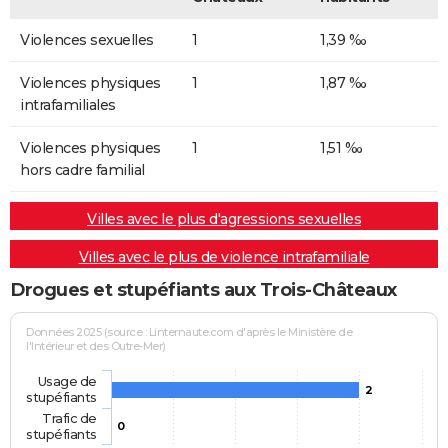
Violences sexuelles
1
1,39 ‰
Violences physiques
1
1,87 ‰
intrafamiliales
Violences physiques
1
1,51 ‰
hors cadre familial
Villes avec le plus d'agressions sexuelles
Villes avec le plus de violence intrafamiliale
Drogues et stupéfiants aux Trois-Châteaux
Données 2025 (source : Linternaute.com d'après le Ministère de
l'Intérieur et des Outre-Mer)
Usage de
2
stupéfiants
Trafic de
0
stupéfiants