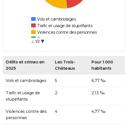
Vols et cambriolages
Trafic et usage de stupéfiants
Violences contre des personnes
Destructions et dégradations
1/2
Escroqueries et fraudes
Délits et crimes en
Les Trois-
Pour 1 000
2025
Châteaux
habitants
Vols et cambriolages
5
6,77 ‰
Trafic et usage de
2
2,13 ‰
stupéfiants
Violences contre des
4
4,77 ‰
personnes