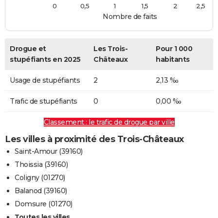
0
0,5
1
1,5
2
2,5
Nombre de faits
Drogue et
Les Trois-
Pour 1 000
stupéfiants en 2025
Châteaux
habitants
Usage de stupéfiants
2
2,13 ‰
Trafic de stupéfiants
0
0,00 ‰
Classement : le trafic de drogue par ville
Les villes à proximité des Trois-Châteaux
Saint-Amour (39160)
Thoissia (39160)
Coligny (01270)
Balanod (39160)
Domsure (01270)
Toutes les villes