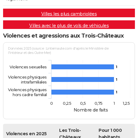
Villes les plus cambriolées
Villes avec le plus de vols de véhicules
Violences et agressions aux Trois-Châteaux
Données 2025 (source : Linternaute.com d'après le Ministère de
l'Intérieur et des Outre-Mer)
Violences sexuelles
1
Violences physiques
1
intrafamiliales
Violences physiques
1
hors cadre familial
0
0,25
0,5
0,75
1
1,25
Nombre de faits
Les Trois-
Pour 1 000
Violences en 2025
Châteaux
habitants