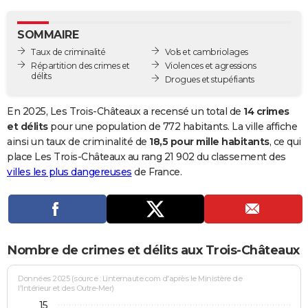
City break
Voyage de noces
Climat
Destinations
Voyage nature
Forum
+
PHOTO
SOMMAIRE
GUIDES D'ACHAT
Taux de criminalité
Vols et cambriolages
Répartition des crimes et
Violences et agressions
BONS PLANS
délits
Drogues et stupéfiants
CARTE DE VOEUX
En 2025, Les Trois-Châteaux a recensé un total de
14 crimes
Carte Bonne année
Carte Pâques
Carte de Noël
Carte Saint-Valentin
Carte d'anniversaire
et délits
pour une population de 772 habitants. La ville affiche
DICTIONNAIRE
ainsi un taux de criminalité de
18,5 pour mille habitants
, ce qui
Biographies
Expressions
Dictionnaire
Citations
Proverbes
place Les Trois-Châteaux au rang 21 902 du classement des
PROGRAMME TV
villes les plus dangereuses
de France.
COPAINS D'AVANT
Se connecter
Collèges
Universités
Service militaire
S'inscrire
Lycées
Primaires
Entreprises
Avis de recherche
AVIS DE DÉCÈS
FORUM
Nombre de crimes et délits aux Trois-Châteaux
Lifestyle
Sport
Television
Cinema
Bricolage
Culture
Auto
Voyage
Données 2025 (source : Linternaute.com d'après le Ministère de
l'Intérieur et des Outre-Mer)
15