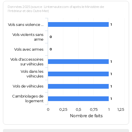
Données 2025 (source : Linternaute.com d'après le Ministère de
l'Intérieur et des Outre-Mer)
Vols sans violence …
1
Vols violents sans
0
arme
Vols avec armes
0
Vols d'accessoires
1
sur véhicules
Vols dans les
1
véhicules
Vols de véhicules
1
Cambriolages de
1
logement
0
0,25
0,5
0,75
1
1,25
Nombre de faits