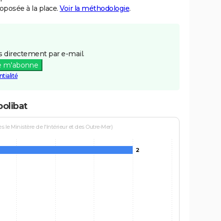
posée à la place.
Voir la méthodologie
.
 directement par e-mail.
e m'abonne
tialité
olibat
le Ministère de l'Intérieur et des Outre-Mer)
2