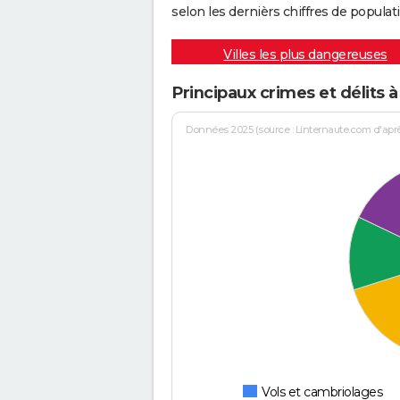
selon les dernièrs chiffres de populati
Villes les plus dangereuses
Principaux crimes et délits 
Données 2025 (source : Linternaute.com d'après 
Vols et cambriolages