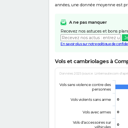
années, une donnée moyenne est pro
A ne pas manquer
Recevez nos astuces et bons plans
J
En savoir plus sur notre politique de confiden
Vols et cambriolages à Comp
Données 2025 (source : Linternaute.com d'après 
Vols sans violence contre des
personnes
Vols violents sans arme
0
Vols avec armes
0
Vols d'accessoires sur
0
véhicules