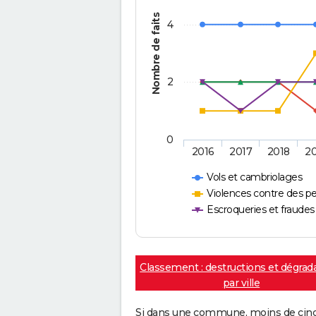
Nombre de faits
4
2
0
2016
2017
2018
2
Vols et cambriolages
Violences contre des p
Escroqueries et fraudes
Classement : destructions et dégrad
par ville
Si dans une commune, moins de cinq f