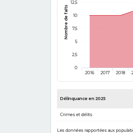
12,5
Nombre de faits
10
7,5
5
2,5
0
2016
2017
2018
Délinquance en 2025
Crimes et délits
Les données rapportées aux populati