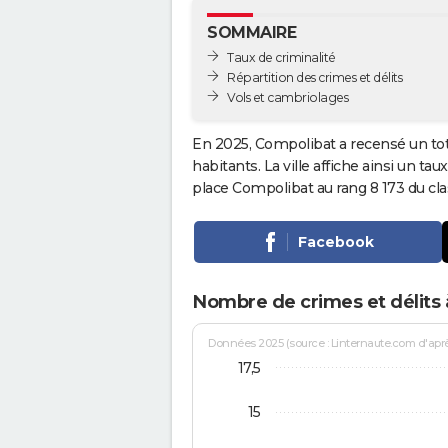
SOMMAIRE
Taux de criminalité
Répartition des crimes et délits
Vols et cambriolages
En 2025, Compolibat a recensé un to
habitants. La ville affiche ainsi un tau
place Compolibat au rang 8 173 du c
Facebook
Nombre de crimes et délits
Données 2025 (source : Linternaute.com d'après 
17,5
15