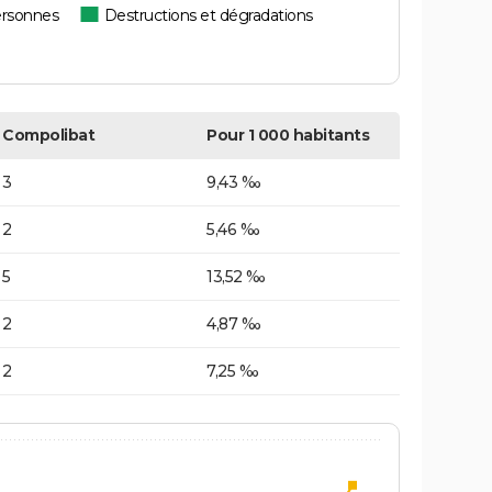
ersonnes
Destructions et dégradations
Compolibat
Pour 1 000 habitants
3
9,43 ‰
2
5,46 ‰
5
13,52 ‰
2
4,87 ‰
2
7,25 ‰