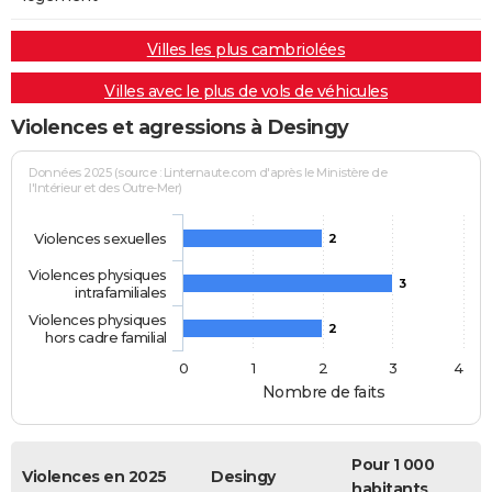
Villes les plus cambriolées
Villes avec le plus de vols de véhicules
Violences et agressions à Desingy
Données 2025 (source : Linternaute.com d'après le Ministère de
l'Intérieur et des Outre-Mer)
Violences sexuelles
2
Violences physiques
3
intrafamiliales
Violences physiques
2
hors cadre familial
0
1
2
3
4
Nombre de faits
Pour 1 000
Violences en 2025
Desingy
habitants