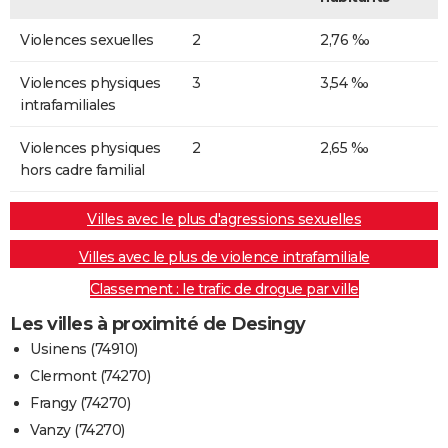
Violences sexuelles
2
2,76 ‰
Violences physiques
3
3,54 ‰
intrafamiliales
Violences physiques
2
2,65 ‰
hors cadre familial
Villes avec le plus d'agressions sexuelles
Villes avec le plus de violence intrafamiliale
Classement : le trafic de drogue par ville
Les villes à proximité de Desingy
Usinens (74910)
Clermont (74270)
Frangy (74270)
Vanzy (74270)