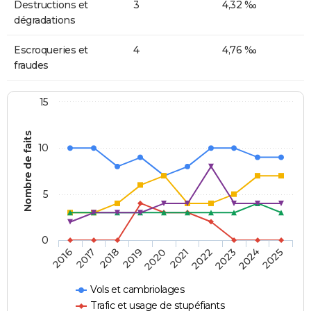
Destructions et
3
4,32 ‰
dégradations
Escroqueries et
4
4,76 ‰
fraudes
15
Nombre de faits
10
5
0
2018
2023
2017
2022
2016
2021
2020
2025
2019
2024
Vols et cambriolages
Trafic et usage de stupéfiants