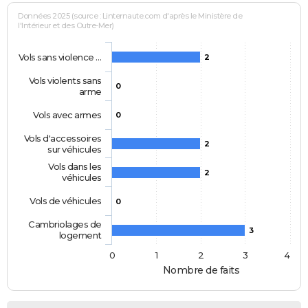
Données 2025 (source : Linternaute.com d'après le Ministère de
l'Intérieur et des Outre-Mer)
Vols sans violence …
2
Vols violents sans
0
arme
Vols avec armes
0
Vols d'accessoires
2
sur véhicules
Vols dans les
2
véhicules
Vols de véhicules
0
Cambriolages de
3
logement
0
1
2
3
4
Nombre de faits