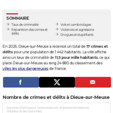
City break
Voyage de noces
Climat
Destinations
Voyage nature
Forum
+
PHOTO
GUIDES D'ACHAT
SOMMAIRE
Taux de criminalité
Vols et cambriolages
BONS PLANS
Répartition des crimes et
Violences et agressions
délits
Drogues et stupéfiants
CARTE DE VOEUX
Carte Bonne année
Carte Pâques
Carte de Noël
Carte Saint-Valentin
Carte d'anniversaire
En 2025, Dieue-sur-Meuse a recensé un total de
17 crimes et
DICTIONNAIRE
délits
pour une population de 1 442 habitants. La ville affiche
Biographies
Expressions
Dictionnaire
Citations
Proverbes
ainsi un taux de criminalité de
11,5 pour mille habitants
, ce qui
PROGRAMME TV
place Dieue-sur-Meuse au rang 24 880 du classement des
COPAINS D'AVANT
villes les plus dangereuses
de France.
Se connecter
Collèges
Universités
Service militaire
S'inscrire
Lycées
Primaires
Entreprises
Avis de recherche
AVIS DE DÉCÈS
FORUM
Nombre de crimes et délits à Dieue-sur-Meuse
Lifestyle
Sport
Television
Cinema
Bricolage
Culture
Auto
Voyage
Données 2025 (source : Linternaute.com d'après le Ministère de
l'Intérieur et des Outre-Mer)