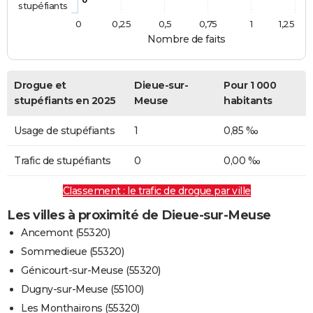
stupéfiants
0
0,25
0,5
0,75
1
1,25
Nombre de faits
Drogue et
Dieue-sur-
Pour 1 000
stupéfiants en 2025
Meuse
habitants
Usage de stupéfiants
1
0,85 ‰
Trafic de stupéfiants
0
0,00 ‰
Classement : le trafic de drogue par ville
Les villes à proximité de Dieue-sur-Meuse
Ancemont (55320)
Sommedieue (55320)
Génicourt-sur-Meuse (55320)
Dugny-sur-Meuse (55100)
Les Monthairons (55320)