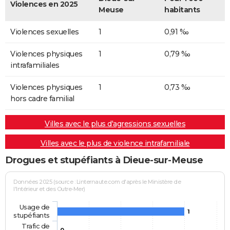
Violences en 2025
Meuse
habitants
Violences sexuelles
1
0,91 ‰
Violences physiques
1
0,79 ‰
intrafamiliales
Violences physiques
1
0,73 ‰
hors cadre familial
Villes avec le plus d'agressions sexuelles
Villes avec le plus de violence intrafamiliale
Drogues et stupéfiants à Dieue-sur-Meuse
Données 2025 (source : Linternaute.com d'après le Ministère de
l'Intérieur et des Outre-Mer)
Usage de
1
stupéfiants
Trafic de
0