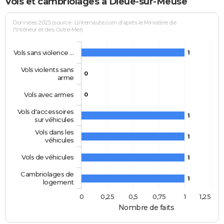
Vols et cambriolages à Dieue-sur-Meuse
Données 2025 (source : Linternaute.com d'après le Ministère de
l'Intérieur et des Outre-Mer)
Vols sans violence …
1
Vols violents sans
0
arme
Vols avec armes
0
Vols d'accessoires
1
sur véhicules
Vols dans les
1
véhicules
Vols de véhicules
1
Cambriolages de
1
logement
0
0,25
0,5
0,75
1
1,25
Nombre de faits