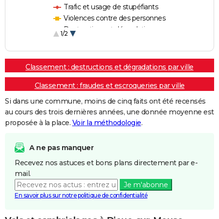
Trafic et usage de stupéfiants
Violences contre des personnes
Destructions et dégradations
1/2
Escroqueries et fraudes
Classement : destructions et dégradations par ville
Classement : fraudes et escroqueries par ville
Si dans une commune, moins de cinq faits ont été recensés
au cours des trois dernières années, une donnée moyenne est
proposée à la place.
Voir la méthodologie
.
A ne pas manquer
Recevez nos astuces et bons plans directement par e-
mail.
Je m'abonne
En savoir plus sur notre politique de confidentialité