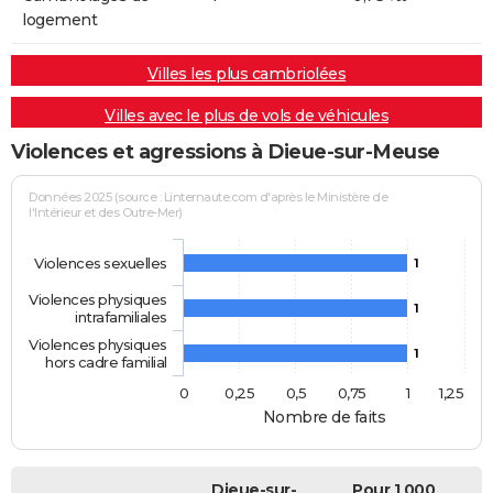
logement
Villes les plus cambriolées
Villes avec le plus de vols de véhicules
Violences et agressions à Dieue-sur-Meuse
Données 2025 (source : Linternaute.com d'après le Ministère de
l'Intérieur et des Outre-Mer)
Violences sexuelles
1
Violences physiques
1
intrafamiliales
Violences physiques
1
hors cadre familial
0
0,25
0,5
0,75
1
1,25
Nombre de faits
Dieue-sur-
Pour 1 000