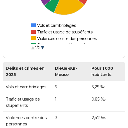
Vols et cambriolages
Trafic et usage de stupéfiants
Violences contre des personnes
Destructions et dégradations
1/2
Escroqueries et fraudes
Délits et crimes en
Dieue-sur-
Pour 1 000
2025
Meuse
habitants
Vols et cambriolages
5
3,25 ‰
Trafic et usage de
1
0,85 ‰
stupéfiants
Violences contre des
3
2,42 ‰
personnes