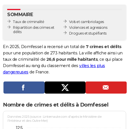
City break
Voyage de noces
Climat
Destinations
Voyage nature
Forum
+
PHOTO
SOMMAIRE
GUIDES D'ACHAT
Taux de criminalité
Vols et cambriolages
Répartition des crimes et
Violences et agressions
BONS PLANS
délits
Drogues et stupéfiants
CARTE DE VOEUX
En 2025, Domfessel a recensé un total de
7 crimes et délits
Carte Bonne année
Carte Pâques
Carte de Noël
Carte Saint-Valentin
Carte d'anniversaire
pour une population de 273 habitants. La ville affiche ainsi un
DICTIONNAIRE
taux de criminalité de
26,6 pour mille habitants
, ce qui place
Biographies
Expressions
Dictionnaire
Citations
Proverbes
Domfessel au rang du classement des
villes les plus
PROGRAMME TV
dangereuses
de France.
COPAINS D'AVANT
Se connecter
Collèges
Universités
Service militaire
S'inscrire
Lycées
Primaires
Entreprises
Avis de recherche
AVIS DE DÉCÈS
FORUM
Nombre de crimes et délits à Domfessel
Lifestyle
Sport
Television
Cinema
Bricolage
Culture
Auto
Voyage
Données 2025 (source : Linternaute.com d'après le Ministère de
l'Intérieur et des Outre-Mer)
12,5