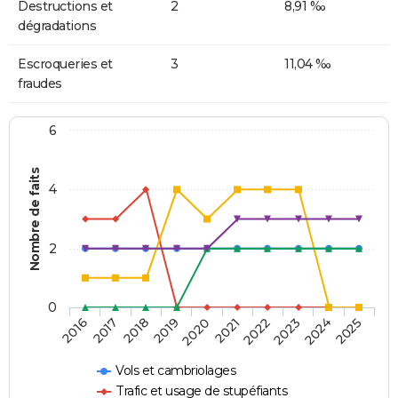
Destructions et
2
8,91 ‰
dégradations
Escroqueries et
3
11,04 ‰
fraudes
6
Nombre de faits
4
2
0
2018
2023
2019
2024
2020
2025
2016
2021
2017
2022
Vols et cambriolages
Trafic et usage de stupéfiants