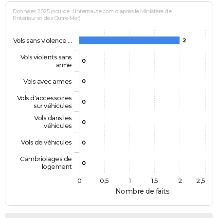
Données 2025 (source : Linternaute.com d'après le Ministère de
l'Intérieur et des Outre-Mer)
Vols sans violence …
2
Vols violents sans
0
arme
Vols avec armes
0
Vols d'accessoires
0
sur véhicules
Vols dans les
0
véhicules
Vols de véhicules
0
Cambriolages de
0
logement
0
0,5
1
1,5
2
2,5
Nombre de faits