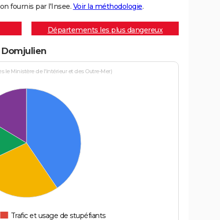
on fournis par l'Insee.
Voir la méthodologie
.
Départements les plus dangereux
à Domjulien
le Ministère de l'Intérieur et des Outre-Mer)
Trafic et usage de stupéfiants