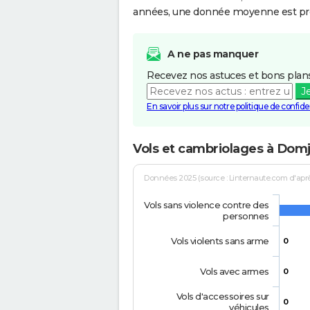
années, une donnée moyenne est pro
A ne pas manquer
Recevez nos astuces et bons plans
J
En savoir plus sur notre politique de confiden
Vols et cambriolages à Domj
Données 2025 (source : Linternaute.com d'après 
Vols sans violence contre des
personnes
Vols violents sans arme
0
Vols avec armes
0
Vols d'accessoires sur
0
véhicules