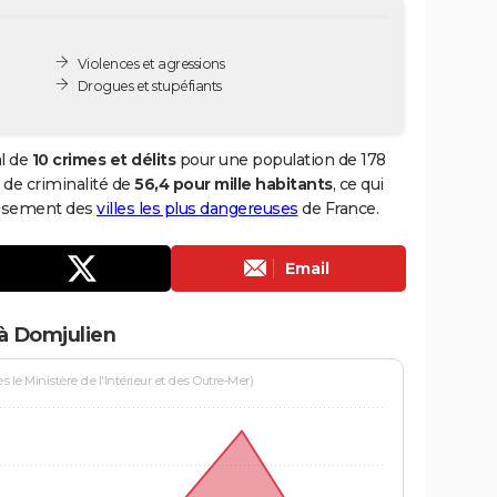
Violences et agressions
Drogues et stupéfiants
al de
10 crimes et délits
pour une population de 178
x de criminalité de
56,4 pour mille habitants
, ce qui
assement des
villes les plus dangereuses
de France.
Email
à Domjulien
le Ministère de l'Intérieur et des Outre-Mer)