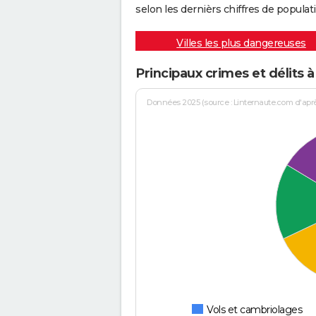
selon les dernièrs chiffres de populati
Villes les plus dangereuses
Principaux crimes et délits 
Données 2025 (source : Linternaute.com d'après 
Vols et cambriolages