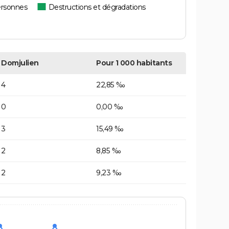
ersonnes
Destructions et dégradations
Domjulien
Pour 1 000 habitants
4
22,85 ‰
0
0,00 ‰
3
15,49 ‰
2
8,85 ‰
2
9,23 ‰