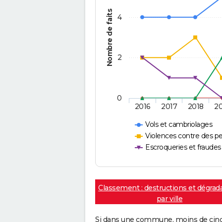
Nombre de faits
4
2
0
2016
2017
2018
2
Vols et cambriolages
Violences contre des p
Escroqueries et fraudes
Classement : destructions et dégrad
par ville
Si dans une commune, moins de cinq f