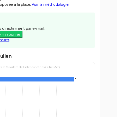
posée à la place.
Voir la méthodologie
.
 directement par e-mail.
e m'abonne
tialité
ulien
le Ministère de l'Intérieur et des Outre-Mer)
1