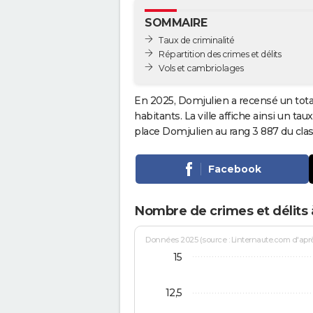
SOMMAIRE
Taux de criminalité
Répartition des crimes et délits
Vols et cambriolages
En 2025, Domjulien a recensé un tot
habitants. La ville affiche ainsi un tau
place Domjulien au rang 3 887 du cl
Facebook
Nombre de crimes et délits 
Données 2025 (source : Linternaute.com d'après 
15
12,5