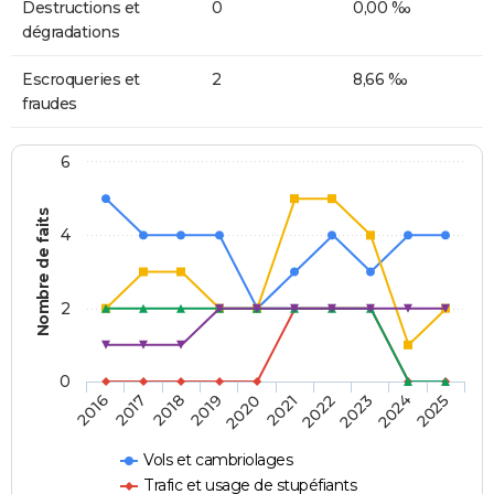
Destructions et
0
0,00 ‰
dégradations
Escroqueries et
2
8,66 ‰
fraudes
6
Nombre de faits
4
2
0
2018
2023
2019
2024
2020
2025
2016
2021
2017
2022
Vols et cambriolages
Trafic et usage de stupéfiants