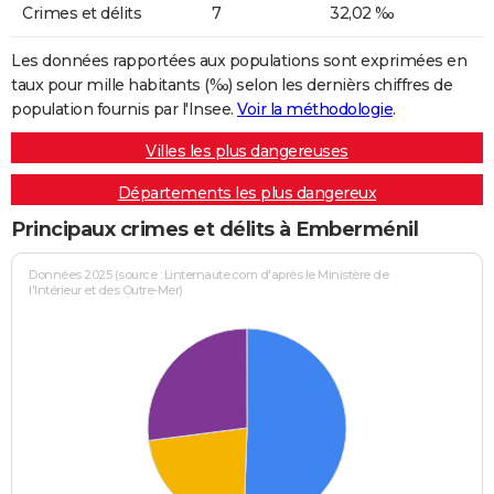
Crimes et délits
7
32,02 ‰
Les données rapportées aux populations sont exprimées en
taux pour mille habitants (‰) selon les dernièrs chiffres de
population fournis par l'Insee.
Voir la méthodologie
.
Villes les plus dangereuses
Départements les plus dangereux
Principaux crimes et délits à Emberménil
Données 2025 (source : Linternaute.com d'après le Ministère de
l'Intérieur et des Outre-Mer)