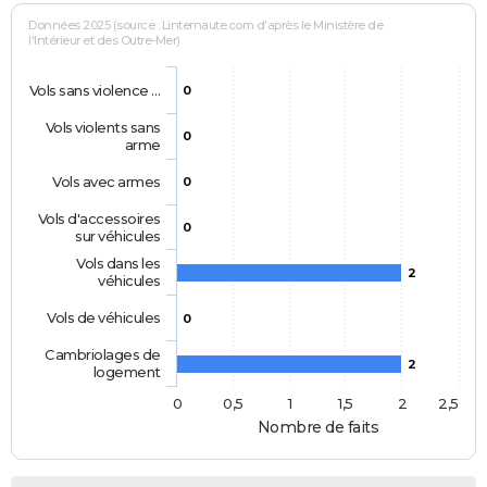
Données 2025 (source : Linternaute.com d'après le Ministère de
l'Intérieur et des Outre-Mer)
Vols sans violence …
0
Vols violents sans
0
arme
Vols avec armes
0
Vols d'accessoires
0
sur véhicules
Vols dans les
2
véhicules
Vols de véhicules
0
Cambriolages de
2
logement
0
0,5
1
1,5
2
2,5
Nombre de faits