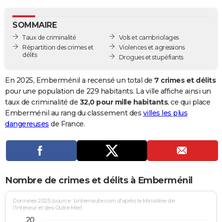
City break
Voyage de noces
Climat
Destinations
Voyage nature
Forum
+
PHOTO
SOMMAIRE
GUIDES D'ACHAT
Taux de criminalité
Vols et cambriolages
Répartition des crimes et
Violences et agressions
BONS PLANS
délits
Drogues et stupéfiants
CARTE DE VOEUX
En 2025, Emberménil a recensé un total de
7 crimes et délits
Carte Bonne année
Carte Pâques
Carte de Noël
Carte Saint-Valentin
Carte d'anniversaire
pour une population de 229 habitants. La ville affiche ainsi un
DICTIONNAIRE
taux de criminalité de
32,0 pour mille habitants
, ce qui place
Biographies
Expressions
Dictionnaire
Citations
Proverbes
Emberménil au rang du classement des
villes les plus
PROGRAMME TV
dangereuses
de France.
COPAINS D'AVANT
Se connecter
Collèges
Universités
Service militaire
S'inscrire
Lycées
Primaires
Entreprises
Avis de recherche
AVIS DE DÉCÈS
FORUM
Nombre de crimes et délits à Emberménil
Lifestyle
Sport
Television
Cinema
Bricolage
Culture
Auto
Voyage
Données 2025 (source : Linternaute.com d'après le Ministère de
l'Intérieur et des Outre-Mer)
20