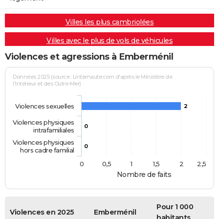
Villes les plus cambriolées
Villes avec le plus de vols de véhicules
Violences et agressions à Emberménil
Données 2025 (source : Linternaute.com d'après le Ministère de
l'Intérieur et des Outre-Mer)
Violences sexuelles
2
Violences physiques
0
intrafamiliales
Violences physiques
0
hors cadre familial
0
0,5
1
1,5
2
2,5
Nombre de faits
Pour 1 000
Violences en 2025
Emberménil
habitants