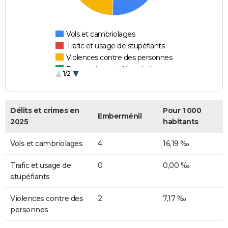
Vols et cambriolages
Trafic et usage de stupéfiants
Violences contre des personnes
Destructions et dégradations
1/2
Escroqueries et fraudes
Délits et crimes en
Pour 1 000
Emberménil
2025
habitants
Vols et cambriolages
4
16,19 ‰
Trafic et usage de
0
0,00 ‰
stupéfiants
Violences contre des
2
7,17 ‰
personnes