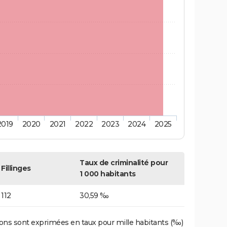
2019
2020
2021
2022
2023
2024
2025
Taux de criminalité pour
Fillinges
1 000 habitants
112
30,59 ‰
ons sont exprimées en taux pour mille habitants (‰)