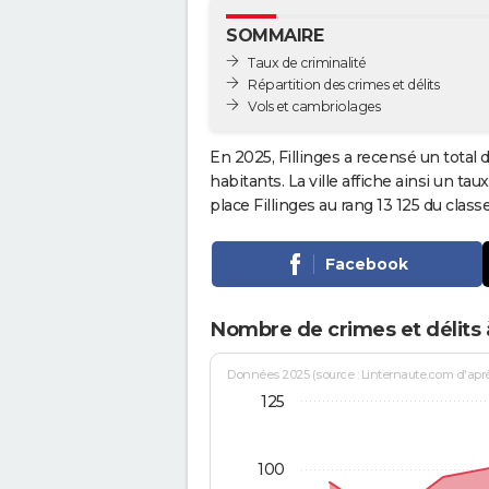
SOMMAIRE
Taux de criminalité
Répartition des crimes et délits
Vols et cambriolages
En 2025, Fillinges a recensé un total 
habitants. La ville affiche ainsi un tau
place Fillinges au rang 13 125 du cla
Facebook
Nombre de crimes et délits à
Données 2025 (source : Linternaute.com d'après 
125
100