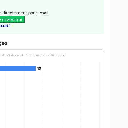
 directement par e-mail.
e m'abonne
tialité
ges
le Ministère de l'Intérieur et des Outre-Mer)
13