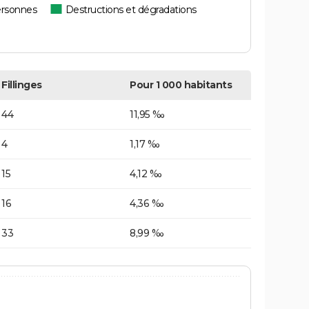
ersonnes
Destructions et dégradations
Fillinges
Pour 1 000 habitants
44
11,95 ‰
4
1,17 ‰
15
4,12 ‰
16
4,36 ‰
33
8,99 ‰