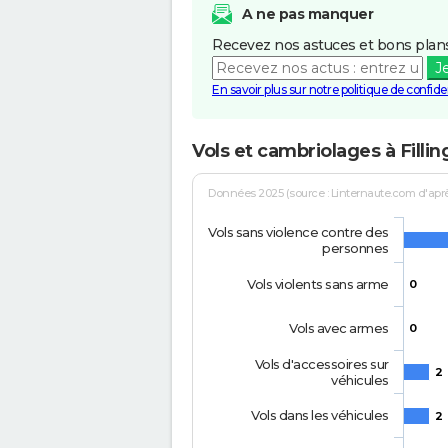
A ne pas manquer
Recevez nos astuces et bons plans
J
En savoir plus sur notre politique de confiden
Vols et cambriolages à Fillin
Données 2025 (source : Linternaute.com d'après 
Vols sans violence contre des
personnes
Vols violents sans arme
0
Vols avec armes
0
Vols d'accessoires sur
2
véhicules
Vols dans les véhicules
2