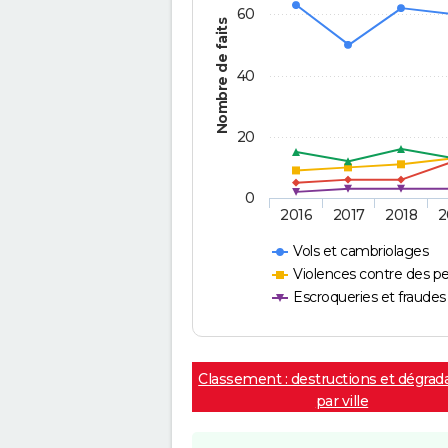
60
Nombre de faits
40
20
0
2016
2017
2018
2
Vols et cambriolages
Violences contre des p
Escroqueries et fraudes
Classement : destructions et dégrad
par ville