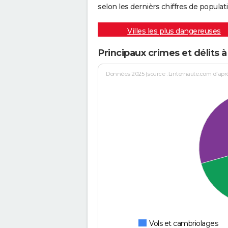
selon les dernièrs chiffres de populati
Villes les plus dangereuses
Principaux crimes et délits à 
Données 2025 (source : Linternaute.com d'après 
Vols et cambriolages