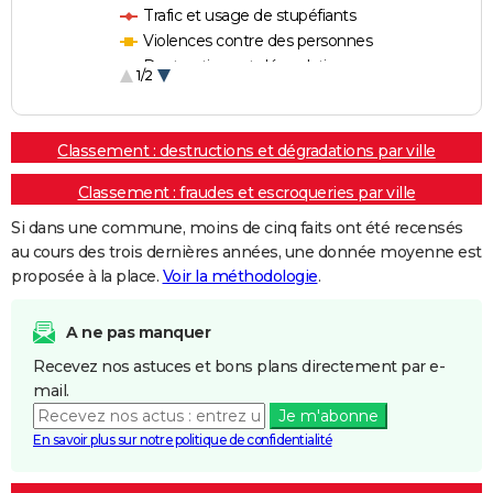
Trafic et usage de stupéfiants
Violences contre des personnes
Destructions et dégradations
1/2
Escroqueries et fraudes
Classement : destructions et dégradations par ville
Classement : fraudes et escroqueries par ville
Si dans une commune, moins de cinq faits ont été recensés
au cours des trois dernières années, une donnée moyenne est
proposée à la place.
Voir la méthodologie
.
A ne pas manquer
Recevez nos astuces et bons plans directement par e-
mail.
Je m'abonne
En savoir plus sur notre politique de confidentialité