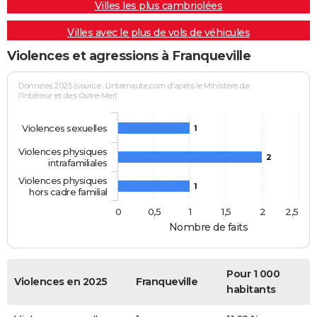
Villes les plus cambriolées
Villes avec le plus de vols de véhicules
Violences et agressions à Franqueville
Données 2025 (source : Linternaute.com d'après le Ministère de
l'Intérieur et des Outre-Mer)
Violences sexuelles
1
Violences physiques
2
intrafamiliales
Violences physiques
1
hors cadre familial
0
0,5
1
1,5
2
2,5
Nombre de faits
Pour 1 000
Violences en 2025
Franqueville
habitants