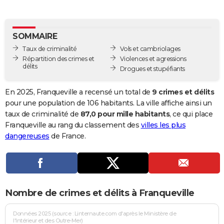
City break
Voyage de noces
Climat
Destinations
Voyage nature
Forum
+
PHOTO
GUIDES D'ACHAT
SOMMAIRE
Taux de criminalité
Vols et cambriolages
BONS PLANS
Répartition des crimes et
Violences et agressions
délits
Drogues et stupéfiants
CARTE DE VOEUX
Carte Bonne année
Carte Pâques
Carte de Noël
Carte Saint-Valentin
Carte d'anniversaire
En 2025, Franqueville a recensé un total de
9 crimes et délits
DICTIONNAIRE
pour une population de 106 habitants. La ville affiche ainsi un
Biographies
Expressions
Dictionnaire
Citations
Proverbes
taux de criminalité de
87,0 pour mille habitants
, ce qui place
PROGRAMME TV
Franqueville au rang du classement des
villes les plus
COPAINS D'AVANT
dangereuses
de France.
Se connecter
Collèges
Universités
Service militaire
S'inscrire
Lycées
Primaires
Entreprises
Avis de recherche
AVIS DE DÉCÈS
FORUM
Nombre de crimes et délits à Franqueville
Lifestyle
Sport
Television
Cinema
Bricolage
Culture
Auto
Voyage
Données 2025 (source : Linternaute.com d'après le Ministère de
l'Intérieur et des Outre-Mer)