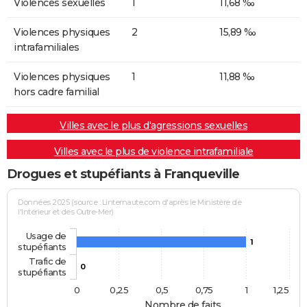
Violences sexuelles
1
11,68 ‰
Violences physiques
2
15,89 ‰
intrafamiliales
Violences physiques
1
11,88 ‰
hors cadre familial
Villes avec le plus d'agressions sexuelles
Villes avec le plus de violence intrafamiliale
Drogues et stupéfiants à Franqueville
Données 2025 (source : Linternaute.com d'après le Ministère de
l'Intérieur et des Outre-Mer)
Usage de
1
stupéfiants
Trafic de
0
stupéfiants
0
0,25
0,5
0,75
1
1,25
Nombre de faits