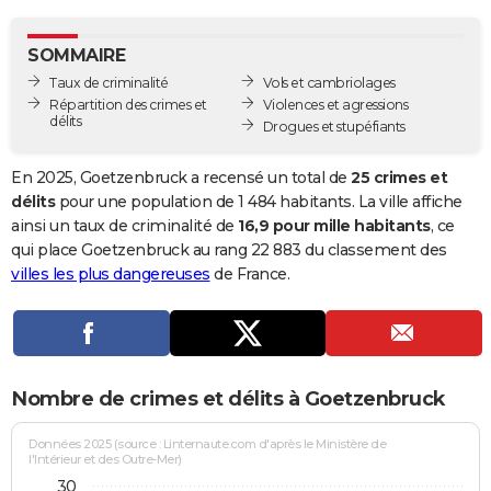
City break
Voyage de noces
Climat
Destinations
Voyage nature
Forum
+
PHOTO
SOMMAIRE
GUIDES D'ACHAT
Taux de criminalité
Vols et cambriolages
Répartition des crimes et
Violences et agressions
BONS PLANS
délits
Drogues et stupéfiants
CARTE DE VOEUX
En 2025, Goetzenbruck a recensé un total de
25 crimes et
Carte Bonne année
Carte Pâques
Carte de Noël
Carte Saint-Valentin
Carte d'anniversaire
délits
pour une population de 1 484 habitants. La ville affiche
DICTIONNAIRE
ainsi un taux de criminalité de
16,9 pour mille habitants
, ce
Biographies
Expressions
Dictionnaire
Citations
Proverbes
qui place Goetzenbruck au rang 22 883 du classement des
PROGRAMME TV
villes les plus dangereuses
de France.
COPAINS D'AVANT
Se connecter
Collèges
Universités
Service militaire
S'inscrire
Lycées
Primaires
Entreprises
Avis de recherche
AVIS DE DÉCÈS
FORUM
Nombre de crimes et délits à Goetzenbruck
Lifestyle
Sport
Television
Cinema
Bricolage
Culture
Auto
Voyage
Données 2025 (source : Linternaute.com d'après le Ministère de
l'Intérieur et des Outre-Mer)
30