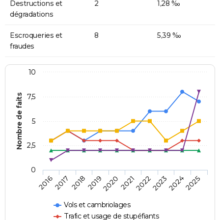
Destructions et
2
1,28 ‰
dégradations
Escroqueries et
8
5,39 ‰
fraudes
10
Nombre de faits
7,5
5
2,5
0
2018
2023
2020
2025
2017
2022
2019
2024
2016
2021
Vols et cambriolages
Trafic et usage de stupéfiants