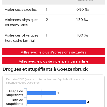
Violences sexuelles
1
0,90 ‰
Violences physiques
2
1,30 ‰
intrafamiliales
Violences physiques
1
1,00 ‰
hors cadre familial
Villes avec le plus d'agressions sexuelles
Villes avec le plus de violence intrafamiliale
Drogues et stupéfiants à Goetzenbruck
Données 2025 (source : Linternaute.com d'après le Ministère de
l'Intérieur et des Outre-Mer)
Usage de
1
stupéfiants
Trafic de
2
stupéfiants