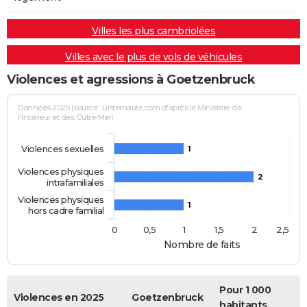
Villes les plus cambriolées
Villes avec le plus de vols de véhicules
Violences et agressions à Goetzenbruck
Données 2025 (source : Linternaute.com d'après le Ministère de
l'Intérieur et des Outre-Mer)
Violences sexuelles
1
Violences physiques
2
intrafamiliales
Violences physiques
1
hors cadre familial
0
0,5
1
1,5
2
2,5
Nombre de faits
Pour 1 000
Violences en 2025
Goetzenbruck
habitants