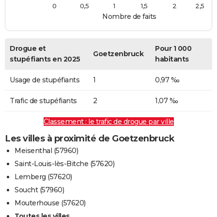
0
0,5
1
1,5
2
2,5
Nombre de faits
Drogue et
Pour 1 000
Goetzenbruck
stupéfiants en 2025
habitants
Usage de stupéfiants
1
0,97 ‰
Trafic de stupéfiants
2
1,07 ‰
Classement : le trafic de drogue par ville
Les villes à proximité de Goetzenbruck
Meisenthal (57960)
Saint-Louis-lès-Bitche (57620)
Lemberg (57620)
Soucht (57960)
Mouterhouse (57620)
Toutes les villes