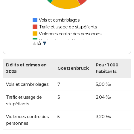
Vols et cambriolages
Trafic et usage de stupéfiants
Violences contre des personnes
Destructions et dégradations
1/2
Escroqueries et fraudes
Délits et crimes en
Pour 1 000
Goetzenbruck
2025
habitants
Vols et cambriolages
7
5,00 ‰
Trafic et usage de
3
2,04 ‰
stupéfiants
Violences contre des
5
3,20 ‰
personnes