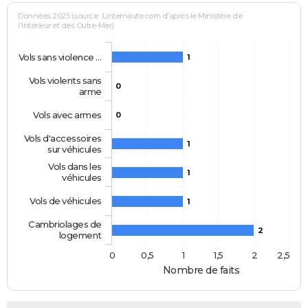
Données 2025 (source : Linternaute.com d'après le Ministère de
l'Intérieur et des Outre-Mer)
Vols sans violence …
1
Vols violents sans
0
arme
Vols avec armes
0
Vols d'accessoires
1
sur véhicules
Vols dans les
1
véhicules
Vols de véhicules
1
Cambriolages de
2
logement
0
0,5
1
1,5
2
2,5
Nombre de faits