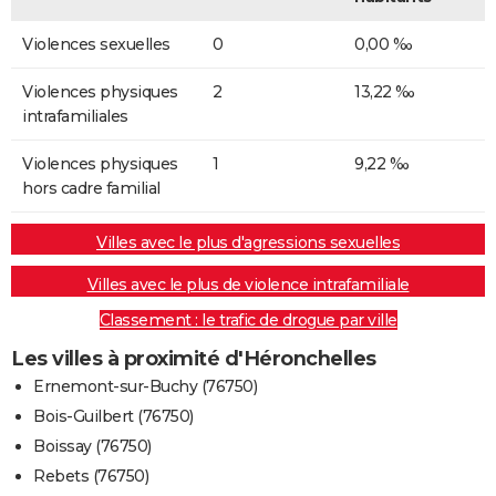
Violences sexuelles
0
0,00 ‰
Violences physiques
2
13,22 ‰
intrafamiliales
Violences physiques
1
9,22 ‰
hors cadre familial
Villes avec le plus d'agressions sexuelles
Villes avec le plus de violence intrafamiliale
Classement : le trafic de drogue par ville
Les villes à proximité d'Héronchelles
Ernemont-sur-Buchy (76750)
Bois-Guilbert (76750)
Boissay (76750)
Rebets (76750)