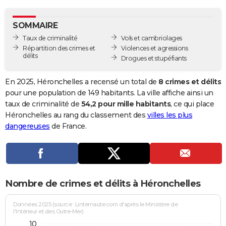
City break
Voyage de noces
Climat
Destinations
Voyage nature
Forum
+
PHOTO
SOMMAIRE
GUIDES D'ACHAT
Taux de criminalité
Vols et cambriolages
Répartition des crimes et
Violences et agressions
BONS PLANS
délits
Drogues et stupéfiants
CARTE DE VOEUX
En 2025, Héronchelles a recensé un total de
8 crimes et délits
Carte Bonne année
Carte Pâques
Carte de Noël
Carte Saint-Valentin
Carte d'anniversaire
pour une population de 149 habitants. La ville affiche ainsi un
DICTIONNAIRE
taux de criminalité de
54,2 pour mille habitants
, ce qui place
Biographies
Expressions
Dictionnaire
Citations
Proverbes
Héronchelles au rang du classement des
villes les plus
PROGRAMME TV
dangereuses
de France.
COPAINS D'AVANT
Se connecter
Collèges
Universités
Service militaire
S'inscrire
Lycées
Primaires
Entreprises
Avis de recherche
AVIS DE DÉCÈS
FORUM
Nombre de crimes et délits à Héronchelles
Lifestyle
Sport
Television
Cinema
Bricolage
Culture
Auto
Voyage
Données 2025 (source : Linternaute.com d'après le Ministère de
l'Intérieur et des Outre-Mer)
10