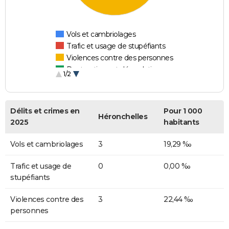
Vols et cambriolages
Trafic et usage de stupéfiants
Violences contre des personnes
Destructions et dégradations
1/2
Escroqueries et fraudes
Délits et crimes en
Pour 1 000
Héronchelles
2025
habitants
Vols et cambriolages
3
19,29 ‰
Trafic et usage de
0
0,00 ‰
stupéfiants
Violences contre des
3
22,44 ‰
personnes