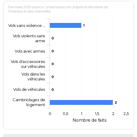
Données 2025 (source : Linternaute.com d'après le Ministère de
l'Intérieur et des Outre-Mer)
Vols sans violence …
1
Vols violents sans
0
arme
Vols avec armes
0
Vols d'accessoires
0
sur véhicules
Vols dans les
0
véhicules
Vols de véhicules
0
Cambriolages de
2
logement
0
0,5
1
1,5
2
2,5
Nombre de faits