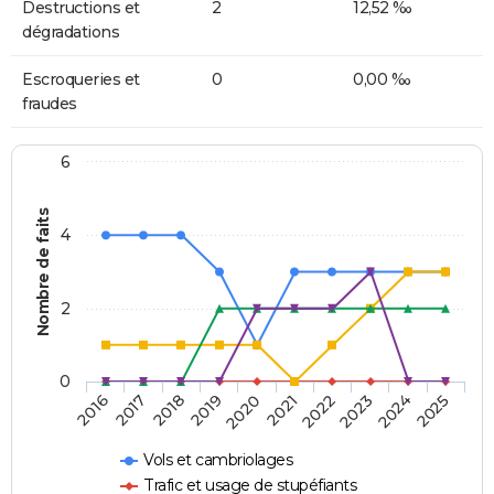
Destructions et
2
12,52 ‰
dégradations
Escroqueries et
0
0,00 ‰
fraudes
6
Nombre de faits
4
2
0
2018
2023
2019
2024
2020
2025
2016
2021
2017
2022
Vols et cambriolages
Trafic et usage de stupéfiants