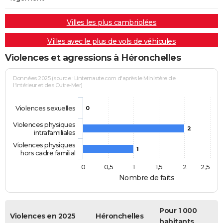
Villes les plus cambriolées
Villes avec le plus de vols de véhicules
Violences et agressions à Héronchelles
Données 2025 (source : Linternaute.com d'après le Ministère de
l'Intérieur et des Outre-Mer)
Violences sexuelles
0
Violences physiques
2
intrafamiliales
Violences physiques
1
hors cadre familial
0
0,5
1
1,5
2
2,5
Nombre de faits
Pour 1 000
Violences en 2025
Héronchelles
habitants