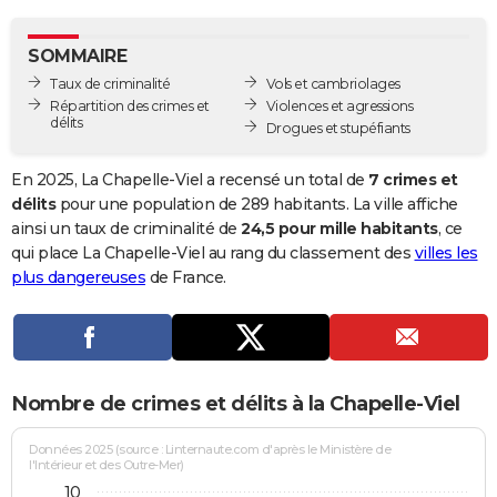
City break
Voyage de noces
Climat
Destinations
Voyage nature
Forum
+
PHOTO
SOMMAIRE
GUIDES D'ACHAT
Taux de criminalité
Vols et cambriolages
Répartition des crimes et
Violences et agressions
BONS PLANS
délits
Drogues et stupéfiants
CARTE DE VOEUX
En 2025, La Chapelle-Viel a recensé un total de
7 crimes et
Carte Bonne année
Carte Pâques
Carte de Noël
Carte Saint-Valentin
Carte d'anniversaire
délits
pour une population de 289 habitants. La ville affiche
DICTIONNAIRE
ainsi un taux de criminalité de
24,5 pour mille habitants
, ce
Biographies
Expressions
Dictionnaire
Citations
Proverbes
qui place La Chapelle-Viel au rang du classement des
villes les
PROGRAMME TV
plus dangereuses
de France.
COPAINS D'AVANT
Se connecter
Collèges
Universités
Service militaire
S'inscrire
Lycées
Primaires
Entreprises
Avis de recherche
AVIS DE DÉCÈS
FORUM
Nombre de crimes et délits à la Chapelle-Viel
Lifestyle
Sport
Television
Cinema
Bricolage
Culture
Auto
Voyage
Données 2025 (source : Linternaute.com d'après le Ministère de
l'Intérieur et des Outre-Mer)
10