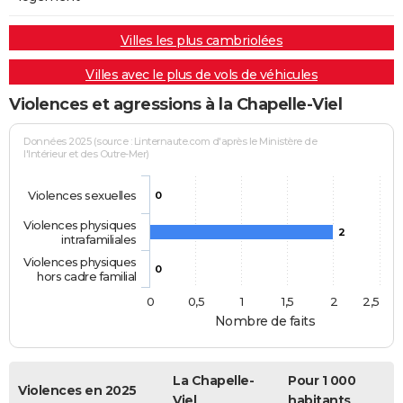
Villes les plus cambriolées
Villes avec le plus de vols de véhicules
Violences et agressions à la Chapelle-Viel
Données 2025 (source : Linternaute.com d'après le Ministère de
l'Intérieur et des Outre-Mer)
Violences sexuelles
0
Violences physiques
2
intrafamiliales
Violences physiques
0
hors cadre familial
0
0,5
1
1,5
2
2,5
Nombre de faits
La Chapelle-
Pour 1 000
Violences en 2025
Viel
habitants