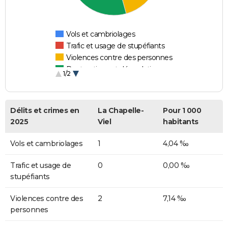
Vols et cambriolages
Trafic et usage de stupéfiants
Violences contre des personnes
Destructions et dégradations
1/2
Escroqueries et fraudes
Délits et crimes en
La Chapelle-
Pour 1 000
2025
Viel
habitants
Vols et cambriolages
1
4,04 ‰
Trafic et usage de
0
0,00 ‰
stupéfiants
Violences contre des
2
7,14 ‰
personnes