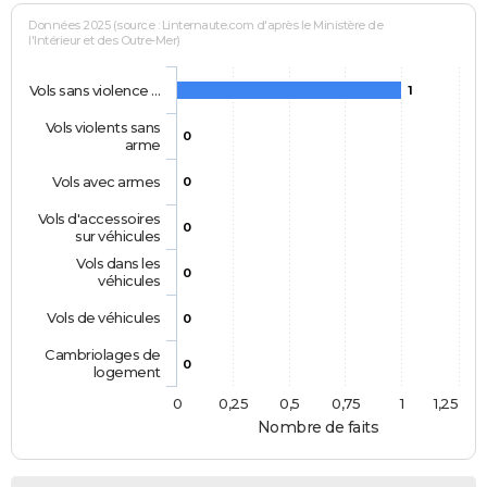
Données 2025 (source : Linternaute.com d'après le Ministère de
l'Intérieur et des Outre-Mer)
Vols sans violence …
1
Vols violents sans
0
arme
Vols avec armes
0
Vols d'accessoires
0
sur véhicules
Vols dans les
0
véhicules
Vols de véhicules
0
Cambriolages de
0
logement
0
0,25
0,5
0,75
1
1,25
Nombre de faits