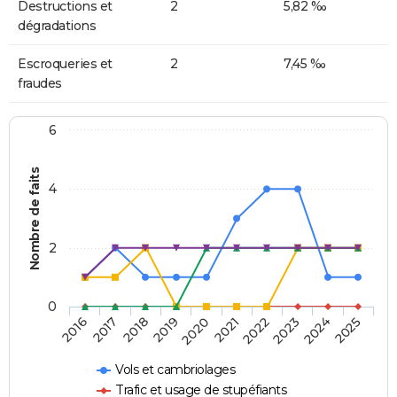
Destructions et
2
5,82 ‰
dégradations
Escroqueries et
2
7,45 ‰
fraudes
6
Nombre de faits
4
2
0
2018
2023
2019
2024
2020
2025
2016
2021
2017
2022
Vols et cambriolages
Trafic et usage de stupéfiants