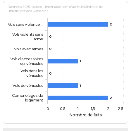
Données 2025 (source : Linternaute.com d'après le Ministère de
l'Intérieur et des Outre-Mer)
Vols sans violence …
2
Vols violents sans
0
arme
Vols avec armes
0
Vols d'accessoires
1
sur véhicules
Vols dans les
0
véhicules
Vols de véhicules
1
Cambriolages de
2
logement
0
0,5
1
1,5
2
2,5
Nombre de faits