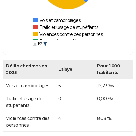
Vols et cambriolages
Trafic et usage de stupéfiants
Violences contre des personnes
Destructions et dégradations
1/2
Escroqueries et fraudes
Délits et crimes en
Pour 1 000
Lalaye
2025
habitants
Vols et cambriolages
6
12,23 ‰
Trafic et usage de
0
0,00 ‰
stupéfiants
Violences contre des
4
8,08 ‰
personnes