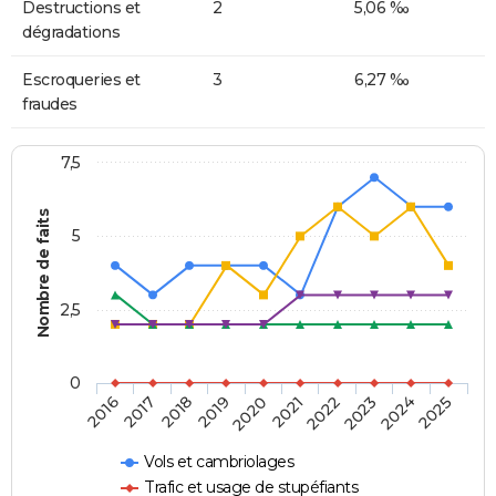
Destructions et
2
5,06 ‰
dégradations
Escroqueries et
3
6,27 ‰
fraudes
7,5
Nombre de faits
5
2,5
0
2018
2023
2020
2025
2017
2022
2019
2024
2016
2021
Vols et cambriolages
Trafic et usage de stupéfiants