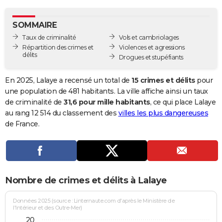
City break
Voyage de noces
Climat
Destinations
Voyage nature
Forum
+
PHOTO
SOMMAIRE
GUIDES D'ACHAT
Taux de criminalité
Vols et cambriolages
Répartition des crimes et
Violences et agressions
BONS PLANS
délits
Drogues et stupéfiants
CARTE DE VOEUX
En 2025, Lalaye a recensé un total de
15 crimes et délits
pour
Carte Bonne année
Carte Pâques
Carte de Noël
Carte Saint-Valentin
Carte d'anniversaire
une population de 481 habitants. La ville affiche ainsi un taux
DICTIONNAIRE
de criminalité de
31,6 pour mille habitants
, ce qui place Lalaye
Biographies
Expressions
Dictionnaire
Citations
Proverbes
au rang 12 514 du classement des
villes les plus dangereuses
PROGRAMME TV
de France.
COPAINS D'AVANT
Se connecter
Collèges
Universités
Service militaire
S'inscrire
Lycées
Primaires
Entreprises
Avis de recherche
AVIS DE DÉCÈS
FORUM
Nombre de crimes et délits à Lalaye
Lifestyle
Sport
Television
Cinema
Bricolage
Culture
Auto
Voyage
Données 2025 (source : Linternaute.com d'après le Ministère de
l'Intérieur et des Outre-Mer)
20