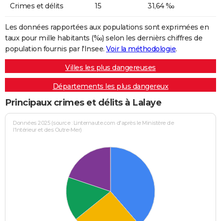
Crimes et délits
15
31,64 ‰
Les données rapportées aux populations sont exprimées en
taux pour mille habitants (‰) selon les dernièrs chiffres de
population fournis par l'Insee.
Voir la méthodologie
.
Villes les plus dangereuses
Départements les plus dangereux
Principaux crimes et délits à Lalaye
Données 2025 (source : Linternaute.com d'après le Ministère de
l'Intérieur et des Outre-Mer)