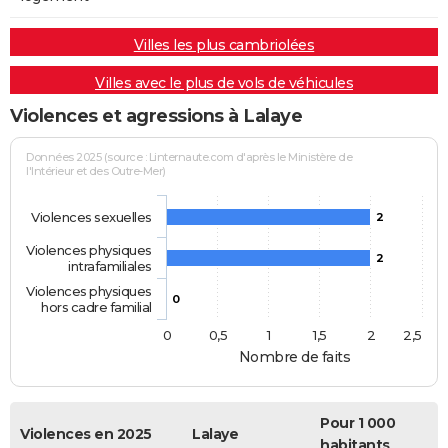
Villes les plus cambriolées
Villes avec le plus de vols de véhicules
Violences et agressions à Lalaye
Données 2025 (source : Linternaute.com d'après le Ministère de
l'Intérieur et des Outre-Mer)
Violences sexuelles
2
Violences physiques
2
intrafamiliales
Violences physiques
0
hors cadre familial
0
0,5
1
1,5
2
2,5
Nombre de faits
Pour 1 000
Violences en 2025
Lalaye
habitants