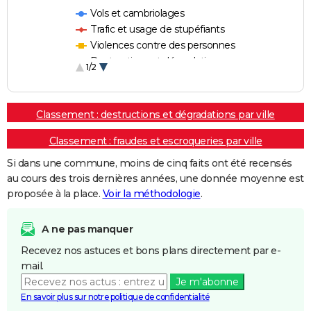
Vols et cambriolages
Trafic et usage de stupéfiants
Violences contre des personnes
Destructions et dégradations
1/2
Escroqueries et fraudes
Classement : destructions et dégradations par ville
Classement : fraudes et escroqueries par ville
Si dans une commune, moins de cinq faits ont été recensés
au cours des trois dernières années, une donnée moyenne est
proposée à la place.
Voir la méthodologie
.
A ne pas manquer
Recevez nos astuces et bons plans directement par e-
mail.
Je m'abonne
En savoir plus sur notre politique de confidentialité