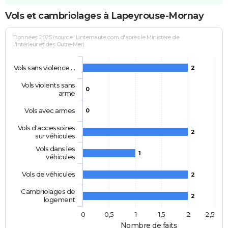
Vols et cambriolages à Lapeyrouse-Mornay
Données 2025 (source : Linternaute.com d'après le Ministère de
l'Intérieur et des Outre-Mer)
Vols sans violence …
2
Vols violents sans
0
arme
Vols avec armes
0
Vols d'accessoires
2
sur véhicules
Vols dans les
1
véhicules
Vols de véhicules
2
Cambriolages de
2
logement
0
0,5
1
1,5
2
2,5
Nombre de faits