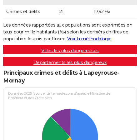
Crimes et délits
21
17,52 ‰
Les données rapportées aux populations sont exprimées en
taux pour mille habitants (‰) selon les dernièrs chiffres de
population fournis par l'Insee.
Voir la méthodologie
.
Villes les plus dangereuses
Départements les plus dangereux
Principaux crimes et délits à Lapeyrouse-
Mornay
Données 2025 (source : Linternaute.com d'après le Ministère de
l'Intérieur et des Outre-Mer)