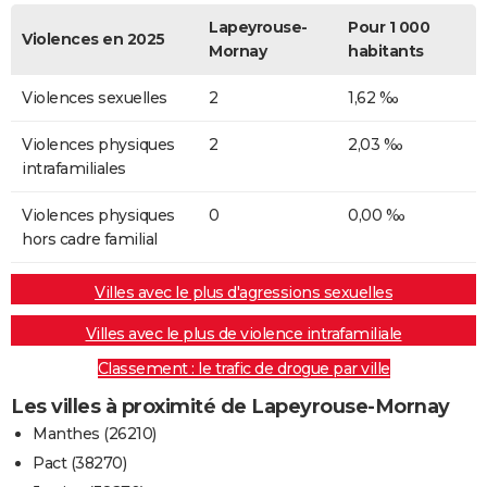
Lapeyrouse-
Pour 1 000
Violences en 2025
Mornay
habitants
Violences sexuelles
2
1,62 ‰
Violences physiques
2
2,03 ‰
intrafamiliales
Violences physiques
0
0,00 ‰
hors cadre familial
Villes avec le plus d'agressions sexuelles
Villes avec le plus de violence intrafamiliale
Classement : le trafic de drogue par ville
Les villes à proximité de Lapeyrouse-Mornay
Manthes (26210)
Pact (38270)