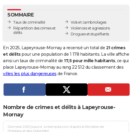
City break
Voyage de noces
Climat
Destinations
Voyage nature
Forum
+
PHOTO
SOMMAIRE
GUIDES D'ACHAT
Taux de criminalité
Vols et cambriolages
Répartition des crimes et
Violences et agressions
BONS PLANS
délits
Drogues et stupéfiants
CARTE DE VOEUX
En 2025, Lapeyrouse-Mornay a recensé un total de
21 crimes
Carte Bonne année
Carte Pâques
Carte de Noël
Carte Saint-Valentin
Carte d'anniversaire
et délits
pour une population de 1 178 habitants. La ville affiche
DICTIONNAIRE
ainsi un taux de criminalité de
17,5 pour mille habitants
, ce qui
Biographies
Expressions
Dictionnaire
Citations
Proverbes
place Lapeyrouse-Mornay au rang 22 512 du classement des
PROGRAMME TV
villes les plus dangereuses
de France.
COPAINS D'AVANT
Se connecter
Collèges
Universités
Service militaire
S'inscrire
Lycées
Primaires
Entreprises
Avis de recherche
AVIS DE DÉCÈS
FORUM
Nombre de crimes et délits à Lapeyrouse-
Lifestyle
Sport
Television
Cinema
Bricolage
Culture
Auto
Voyage
Mornay
Données 2025 (source : Linternaute.com d'après le Ministère de
l'Intérieur et des Outre-Mer)