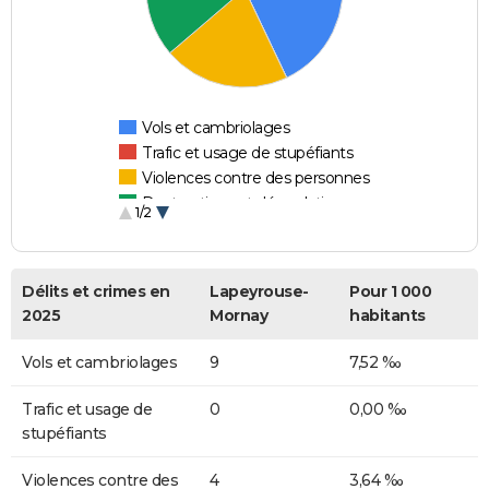
Vols et cambriolages
Trafic et usage de stupéfiants
Violences contre des personnes
Destructions et dégradations
1/2
Escroqueries et fraudes
Délits et crimes en
Lapeyrouse-
Pour 1 000
2025
Mornay
habitants
Vols et cambriolages
9
7,52 ‰
Trafic et usage de
0
0,00 ‰
stupéfiants
Violences contre des
4
3,64 ‰