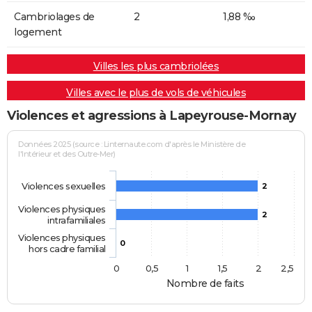
Cambriolages de
2
1,88 ‰
logement
Villes les plus cambriolées
Villes avec le plus de vols de véhicules
Violences et agressions à Lapeyrouse-Mornay
Données 2025 (source : Linternaute.com d'après le Ministère de
l'Intérieur et des Outre-Mer)
Violences sexuelles
2
Violences physiques
2
intrafamiliales
Violences physiques
0
hors cadre familial
0
0,5
1
1,5
2
2,5
Nombre de faits