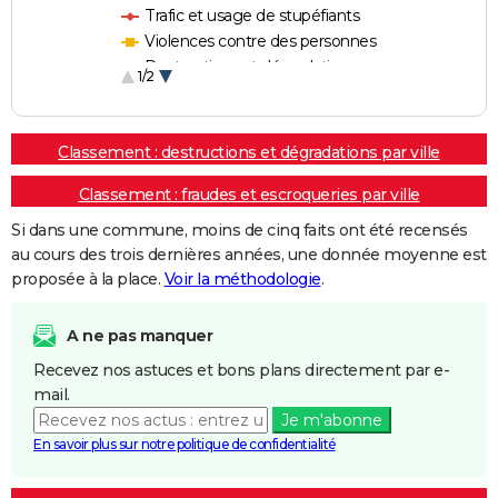
Trafic et usage de stupéfiants
Violences contre des personnes
Destructions et dégradations
1/2
Escroqueries et fraudes
Classement : destructions et dégradations par ville
Classement : fraudes et escroqueries par ville
Si dans une commune, moins de cinq faits ont été recensés
au cours des trois dernières années, une donnée moyenne est
proposée à la place.
Voir la méthodologie
.
A ne pas manquer
Recevez nos astuces et bons plans directement par e-
mail.
Je m'abonne
En savoir plus sur notre politique de confidentialité