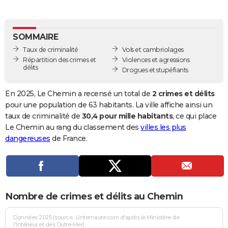
City break
Voyage de noces
Climat
Destinations
Voyage nature
Forum
+
PHOTO
GUIDES D'ACHAT
SOMMAIRE
Taux de criminalité
Vols et cambriolages
BONS PLANS
Répartition des crimes et
Violences et agressions
délits
Drogues et stupéfiants
CARTE DE VOEUX
Carte Bonne année
Carte Pâques
Carte de Noël
Carte Saint-Valentin
Carte d'anniversaire
En 2025, Le Chemin a recensé un total de
2 crimes et délits
DICTIONNAIRE
pour une population de 63 habitants. La ville affiche ainsi un
Biographies
Expressions
Dictionnaire
Citations
Proverbes
taux de criminalité de
30,4 pour mille habitants
, ce qui place
PROGRAMME TV
Le Chemin au rang du classement des
villes les plus
COPAINS D'AVANT
dangereuses
de France.
Se connecter
Collèges
Universités
Service militaire
S'inscrire
Lycées
Primaires
Entreprises
Avis de recherche
AVIS DE DÉCÈS
FORUM
Nombre de crimes et délits au Chemin
Lifestyle
Sport
Television
Cinema
Bricolage
Culture
Auto
Voyage
Données 2025 (source : Linternaute.com d'après le Ministère de
l'Intérieur et des Outre-Mer)