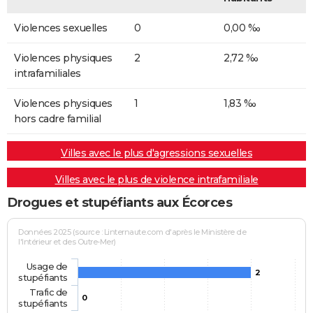
Violences sexuelles
0
0,00 ‰
Violences physiques
2
2,72 ‰
intrafamiliales
Violences physiques
1
1,83 ‰
hors cadre familial
Villes avec le plus d'agressions sexuelles
Villes avec le plus de violence intrafamiliale
Drogues et stupéfiants aux Écorces
Données 2025 (source : Linternaute.com d'après le Ministère de
l'Intérieur et des Outre-Mer)
Usage de
2
stupéfiants
Trafic de
0
stupéfiants