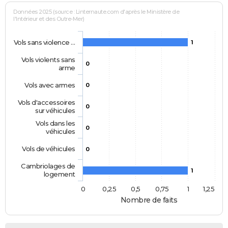
Données 2025 (source : Linternaute.com d'après le Ministère de
l'Intérieur et des Outre-Mer)
Vols sans violence …
1
Vols violents sans
0
arme
Vols avec armes
0
Vols d'accessoires
0
sur véhicules
Vols dans les
0
véhicules
Vols de véhicules
0
Cambriolages de
1
logement
0
0,25
0,5
0,75
1
1,25
Nombre de faits