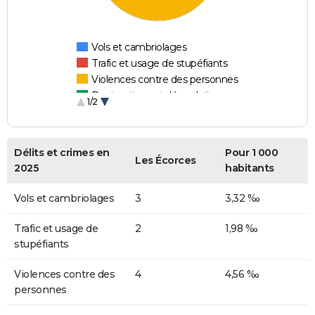
Vols et cambriolages
Trafic et usage de stupéfiants
Violences contre des personnes
Destructions et dégradations
1/2
Escroqueries et fraudes
Délits et crimes en
Pour 1 000
Les Écorces
2025
habitants
Vols et cambriolages
3
3,32 ‰
Trafic et usage de
2
1,98 ‰
stupéfiants
Violences contre des
4
4,56 ‰
personnes