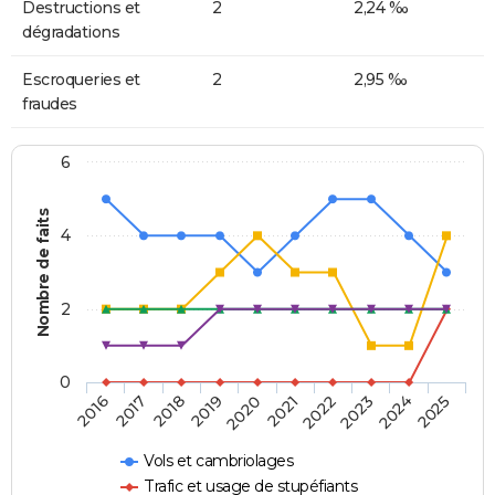
Destructions et
2
2,24 ‰
dégradations
Escroqueries et
2
2,95 ‰
fraudes
6
Nombre de faits
4
2
0
2018
2023
2019
2024
2020
2025
2016
2021
2017
2022
Vols et cambriolages
Trafic et usage de stupéfiants