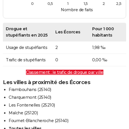
0
0,5
1
1,5
2
2,5
Nombre de faits
Drogue et
Pour 1 000
Les Écorces
stupéfiants en 2025
habitants
Usage de stupéfiants
2
1,98 ‰
Trafic de stupéfiants
0
0,00 ‰
Classement : le trafic de drogue par ville
Les villes à proximité des Écorces
Frambouhans (25140)
Charquemont (25140)
Les Fontenelles (25210)
Maîche (25120)
Fournet-Blancheroche (25140)
Toutes les villes