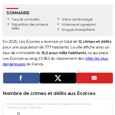
City break
Voyage de noces
Climat
Destinations
Voyage nature
Forum
+
PHOTO
SOMMAIRE
GUIDES D'ACHAT
Taux de criminalité
Vols et cambriolages
Répartition des crimes et
Violences et agressions
BONS PLANS
délits
Drogues et stupéfiants
CARTE DE VOEUX
En 2025, Les Écorces a recensé un total de
12 crimes et délits
Carte Bonne année
Carte Pâques
Carte de Noël
Carte Saint-Valentin
Carte d'anniversaire
pour une population de 777 habitants. La ville affiche ainsi un
DICTIONNAIRE
taux de criminalité de
15,0 pour mille habitants
, ce qui place
Biographies
Expressions
Dictionnaire
Citations
Proverbes
Les Écorces au rang 23 853 du classement des
villes les plus
PROGRAMME TV
dangereuses
de France.
COPAINS D'AVANT
Se connecter
Collèges
Universités
Service militaire
S'inscrire
Lycées
Primaires
Entreprises
Avis de recherche
AVIS DE DÉCÈS
FORUM
Nombre de crimes et délits aux Écorces
Lifestyle
Sport
Television
Cinema
Bricolage
Culture
Auto
Voyage
Données 2025 (source : Linternaute.com d'après le Ministère de
l'Intérieur et des Outre-Mer)
15