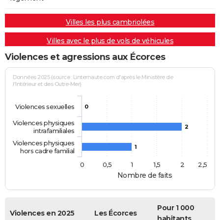
Villes les plus cambriolées
Villes avec le plus de vols de véhicules
Violences et agressions aux Écorces
Données 2025 (source : Linternaute.com d'après le Ministère de
l'Intérieur et des Outre-Mer)
Violences sexuelles
0
Violences physiques
2
intrafamiliales
Violences physiques
1
hors cadre familial
0
0,5
1
1,5
2
2,5
Nombre de faits
Pour 1 000
Violences en 2025
Les Écorces
habitants