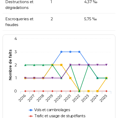
Destructions et
1
4,37 ‰
dégradations
Escroqueries et
2
5,75 ‰
fraudes
4
Nombre de faits
3
2
1
0
2018
2023
2019
2024
2020
2025
2016
2021
2017
2022
Vols et cambriolages
Trafic et usage de stupéfiants