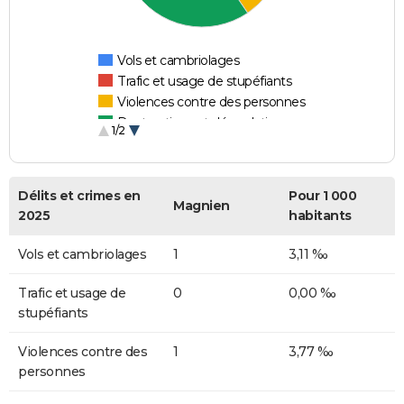
Vols et cambriolages
Trafic et usage de stupéfiants
Violences contre des personnes
Destructions et dégradations
1/2
Escroqueries et fraudes
Délits et crimes en
Pour 1 000
Magnien
2025
habitants
Vols et cambriolages
1
3,11 ‰
Trafic et usage de
0
0,00 ‰
stupéfiants
Violences contre des
1
3,77 ‰
personnes