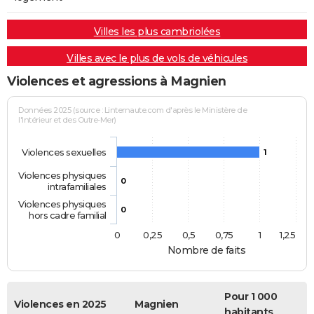
Villes les plus cambriolées
Villes avec le plus de vols de véhicules
Violences et agressions à Magnien
Données 2025 (source : Linternaute.com d'après le Ministère de
l'Intérieur et des Outre-Mer)
Violences sexuelles
1
Violences physiques
0
intrafamiliales
Violences physiques
0
hors cadre familial
0
0,25
0,5
0,75
1
1,25
Nombre de faits
Pour 1 000
Violences en 2025
Magnien
habitants