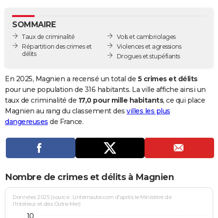
City break
Voyage de noces
Climat
Destinations
Voyage nature
Forum
+
PHOTO
SOMMAIRE
GUIDES D'ACHAT
Taux de criminalité
Vols et cambriolages
Répartition des crimes et
Violences et agressions
BONS PLANS
délits
Drogues et stupéfiants
CARTE DE VOEUX
En 2025, Magnien a recensé un total de
5 crimes et délits
Carte Bonne année
Carte Pâques
Carte de Noël
Carte Saint-Valentin
Carte d'anniversaire
pour une population de 316 habitants. La ville affiche ainsi un
DICTIONNAIRE
taux de criminalité de
17,0 pour mille habitants
, ce qui place
Biographies
Expressions
Dictionnaire
Citations
Proverbes
Magnien au rang du classement des
villes les plus
PROGRAMME TV
dangereuses
de France.
COPAINS D'AVANT
Se connecter
Collèges
Universités
Service militaire
S'inscrire
Lycées
Primaires
Entreprises
Avis de recherche
AVIS DE DÉCÈS
FORUM
Nombre de crimes et délits à Magnien
Lifestyle
Sport
Television
Cinema
Bricolage
Culture
Auto
Voyage
Données 2025 (source : Linternaute.com d'après le Ministère de
l'Intérieur et des Outre-Mer)
10