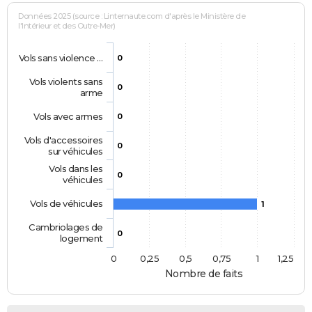
Données 2025 (source : Linternaute.com d'après le Ministère de
l'Intérieur et des Outre-Mer)
Vols sans violence …
0
Vols violents sans
0
arme
Vols avec armes
0
Vols d'accessoires
0
sur véhicules
Vols dans les
0
véhicules
Vols de véhicules
1
Cambriolages de
0
logement
0
0,25
0,5
0,75
1
1,25
Nombre de faits