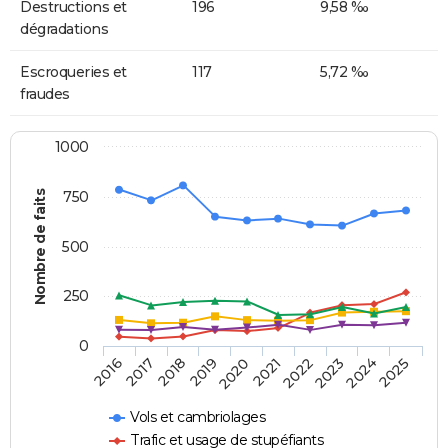
Destructions et
196
9,58 ‰
dégradations
Escroqueries et
117
5,72 ‰
fraudes
1000
Nombre de faits
750
500
250
0
2018
2023
2019
2024
2020
2025
2016
2021
2017
2022
Vols et cambriolages
Trafic et usage de stupéfiants