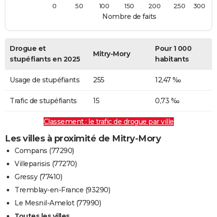
0
50
100
150
200
250
300
Nombre de faits
Drogue et
Pour 1 000
Mitry-Mory
stupéfiants en 2025
habitants
Usage de stupéfiants
255
12,47 ‰
Trafic de stupéfiants
15
0,73 ‰
Classement : le trafic de drogue par ville
Les villes à proximité de Mitry-Mory
Compans (77290)
Villeparisis (77270)
Gressy (77410)
Tremblay-en-France (93290)
Le Mesnil-Amelot (77990)
Toutes les villes