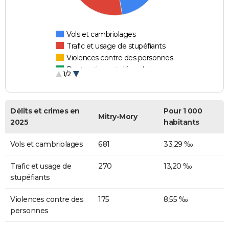
Vols et cambriolages
Trafic et usage de stupéfiants
Violences contre des personnes
Destructions et dégradations
1/2
Escroqueries et fraudes
Délits et crimes en
Pour 1 000
Mitry-Mory
2025
habitants
Vols et cambriolages
681
33,29 ‰
Trafic et usage de
270
13,20 ‰
stupéfiants
Violences contre des
175
8,55 ‰
personnes