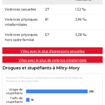
Violences sexuelles
27
1,32 ‰
Violences physiques
81
3,96 ‰
intrafamiliales
Violences physiques
67
3,28 ‰
hors cadre familial
Villes avec le plus d'agressions sexuelles
Villes avec le plus de violence intrafamiliale
Drogues et stupéfiants à Mitry-Mory
Données 2025 (source : Linternaute.com d'après le Ministère de
l'Intérieur et des Outre-Mer)
Usage de
255
stupéfiants
Trafic de
15
stupéfiants