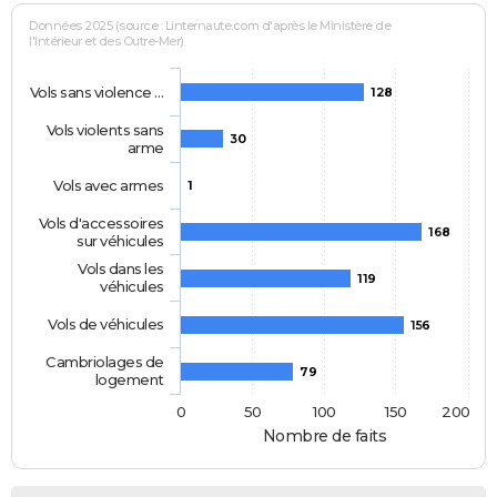
Données 2025 (source : Linternaute.com d'après le Ministère de
l'Intérieur et des Outre-Mer)
Vols sans violence …
128
Vols violents sans
30
arme
Vols avec armes
1
Vols d'accessoires
168
sur véhicules
Vols dans les
119
véhicules
Vols de véhicules
156
Cambriolages de
79
logement
0
50
100
150
200
Nombre de faits