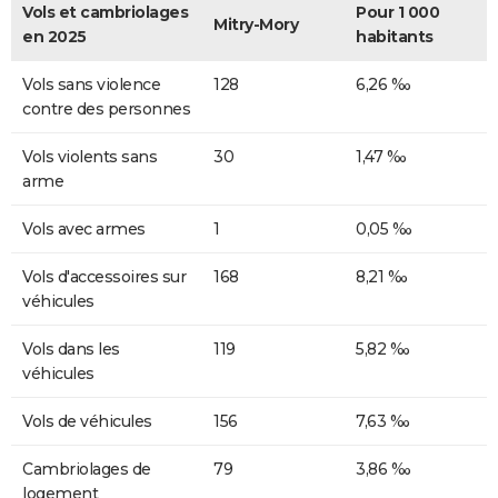
Vols et cambriolages
Pour 1 000
Mitry-Mory
en 2025
habitants
Vols sans violence
128
6,26 ‰
contre des personnes
Vols violents sans
30
1,47 ‰
arme
Vols avec armes
1
0,05 ‰
Vols d'accessoires sur
168
8,21 ‰
véhicules
Vols dans les
119
5,82 ‰
véhicules
Vols de véhicules
156
7,63 ‰
Cambriolages de
79
3,86 ‰
logement