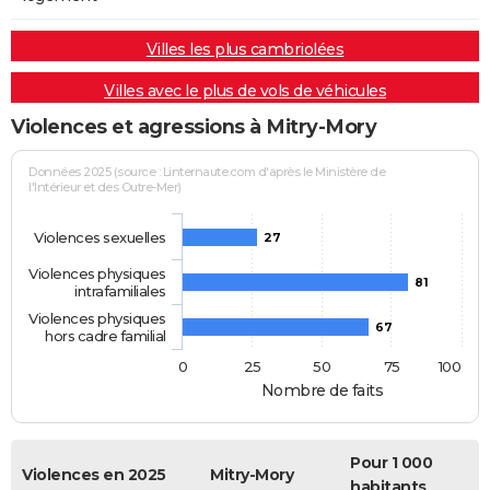
Villes les plus cambriolées
Villes avec le plus de vols de véhicules
Violences et agressions à Mitry-Mory
Données 2025 (source : Linternaute.com d'après le Ministère de
l'Intérieur et des Outre-Mer)
Violences sexuelles
27
Violences physiques
81
intrafamiliales
Violences physiques
67
hors cadre familial
0
25
50
75
100
Nombre de faits
Pour 1 000
Violences en 2025
Mitry-Mory
habitants