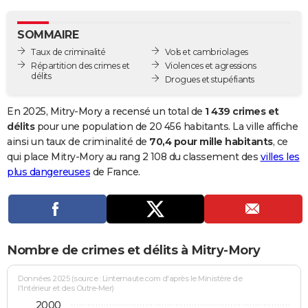
City break
Voyage de noces
Climat
Destinations
Voyage nature
Forum
+
PHOTO
SOMMAIRE
GUIDES D'ACHAT
Taux de criminalité
Vols et cambriolages
Répartition des crimes et
Violences et agressions
BONS PLANS
délits
Drogues et stupéfiants
CARTE DE VOEUX
En 2025, Mitry-Mory a recensé un total de
1 439 crimes et
Carte Bonne année
Carte Pâques
Carte de Noël
Carte Saint-Valentin
Carte d'anniversaire
délits
pour une population de 20 456 habitants. La ville affiche
DICTIONNAIRE
ainsi un taux de criminalité de
70,4 pour mille habitants
, ce
Biographies
Expressions
Dictionnaire
Citations
Proverbes
qui place Mitry-Mory au rang 2 108 du classement des
villes les
PROGRAMME TV
plus dangereuses
de France.
COPAINS D'AVANT
Se connecter
Collèges
Universités
Service militaire
S'inscrire
Lycées
Primaires
Entreprises
Avis de recherche
AVIS DE DÉCÈS
FORUM
Nombre de crimes et délits à Mitry-Mory
Lifestyle
Sport
Television
Cinema
Bricolage
Culture
Auto
Voyage
Données 2025 (source : Linternaute.com d'après le Ministère de
l'Intérieur et des Outre-Mer)
2000