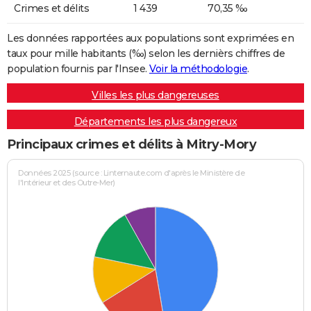
Crimes et délits
1 439
70,35 ‰
Les données rapportées aux populations sont exprimées en
taux pour mille habitants (‰) selon les dernièrs chiffres de
population fournis par l'Insee.
Voir la méthodologie
.
Villes les plus dangereuses
Départements les plus dangereux
Principaux crimes et délits à Mitry-Mory
Données 2025 (source : Linternaute.com d'après le Ministère de
l'Intérieur et des Outre-Mer)