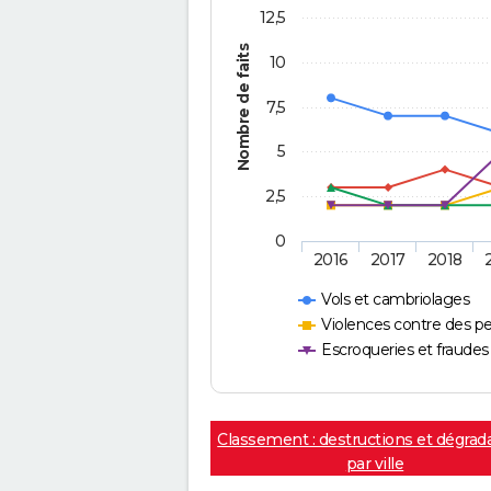
12,5
Nombre de faits
10
7,5
5
2,5
0
2016
2017
2018
Vols et cambriolages
Violences contre des p
Escroqueries et fraudes
Classement : destructions et dégrad
par ville