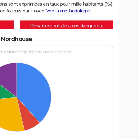
ons sont exprimées en taux pour mille habitants (‰)
on fournis par l'Insee.
Voir la méthodologie
.
Départements les plus dangereux
 à Nordhouse
le Ministère de l'Intérieur et des Outre-Mer)