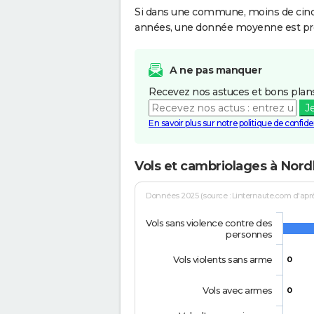
Si dans une commune, moins de cinq f
années, une donnée moyenne est pro
A ne pas manquer
Recevez nos astuces et bons plans
J
En savoir plus sur notre politique de confiden
Vols et cambriolages à Nor
Données 2025 (source : Linternaute.com d'après 
Vols sans violence contre des
personnes
Vols violents sans arme
0
Vols avec armes
0