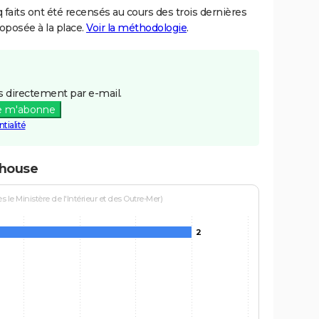
aits ont été recensés au cours des trois dernières
posée à la place.
Voir la méthodologie
.
 directement par e-mail.
e m'abonne
tialité
dhouse
le Ministère de l'Intérieur et des Outre-Mer)
2