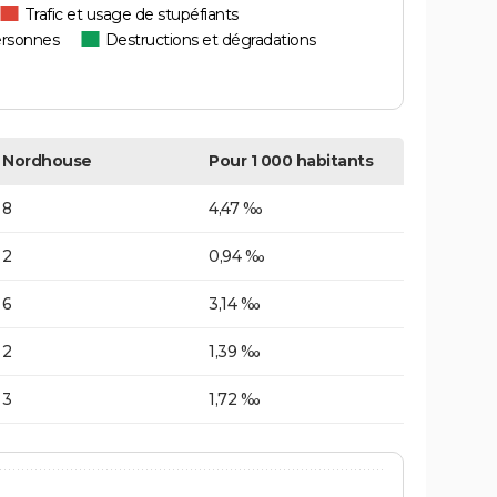
Trafic et usage de stupéfiants
ersonnes
Destructions et dégradations
Nordhouse
Pour 1 000 habitants
8
4,47 ‰
2
0,94 ‰
6
3,14 ‰
2
1,39 ‰
3
1,72 ‰