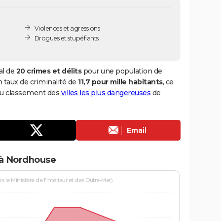
Violences et agressions
Drogues et stupéfiants
al de
20 crimes et délits
pour une population de
un taux de criminalité de
11,7 pour mille habitants
, ce
du classement des
villes les plus dangereuses
de
Email
 à Nordhouse
le Ministère de l'Intérieur et des Outre-Mer)