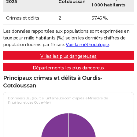
2025
Cotdoussan
1 000 habitants
Crimes et délits
2
37,45 ‰
Les données rapportées aux populations sont exprimées en
taux pour mille habitants (‰) selon les dernièrs chiffres de
population fournis par l'Insee.
Voir la méthodologie
.
Villes les plus dangereuses
Départements les plus dangereux
Principaux crimes et délits à Ourdis-
Cotdoussan
Données 2025 (source : Linternaute.com d'après le Ministère de
l'Intérieur et des Outre-Mer)