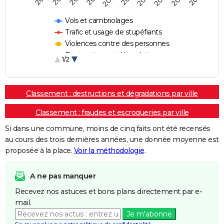
Vols et cambriolages
Trafic et usage de stupéfiants
Violences contre des personnes
Destructions et dégradations
1/2
Escroqueries et fraudes
Classement : destructions et dégradations par ville
Classement : fraudes et escroqueries par ville
Si dans une commune, moins de cinq faits ont été recensés
au cours des trois dernières années, une donnée moyenne est
proposée à la place.
Voir la méthodologie
.
A ne pas manquer
Recevez nos astuces et bons plans directement par e-
mail.
Je m'abonne