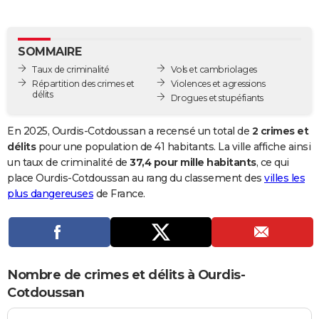
City break
Voyage de noces
Climat
Destinations
Voyage nature
Forum
+
PHOTO
GUIDES D'ACHAT
SOMMAIRE
Taux de criminalité
Vols et cambriolages
BONS PLANS
Répartition des crimes et
Violences et agressions
délits
Drogues et stupéfiants
CARTE DE VOEUX
Carte Bonne année
Carte Pâques
Carte de Noël
Carte Saint-Valentin
Carte d'anniversaire
En 2025, Ourdis-Cotdoussan a recensé un total de
2 crimes et
DICTIONNAIRE
délits
pour une population de 41 habitants. La ville affiche ainsi
Biographies
Expressions
Dictionnaire
Citations
Proverbes
un taux de criminalité de
37,4 pour mille habitants
, ce qui
PROGRAMME TV
place Ourdis-Cotdoussan au rang du classement des
villes les
COPAINS D'AVANT
plus dangereuses
de France.
Se connecter
Collèges
Universités
Service militaire
S'inscrire
Lycées
Primaires
Entreprises
Avis de recherche
AVIS DE DÉCÈS
FORUM
Nombre de crimes et délits à Ourdis-
Lifestyle
Sport
Television
Cinema
Bricolage
Culture
Auto
Voyage
Cotdoussan