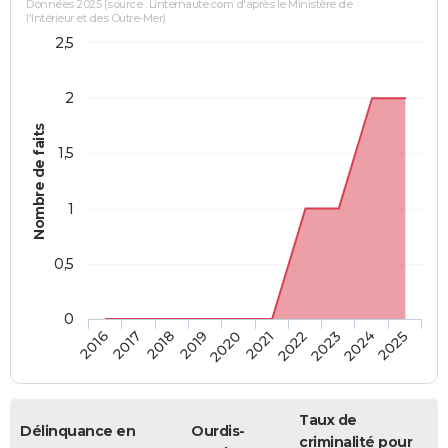
Données 2025 (source : Linternaute.com d'après le Ministère de
l'Intérieur et des Outre-Mer)
2,5
2
Nombre de faits
1,5
1
0,5
0
2018
2023
2019
2024
2020
2025
2016
2021
2017
2022
Taux de
Délinquance en
Ourdis-
criminalité pour