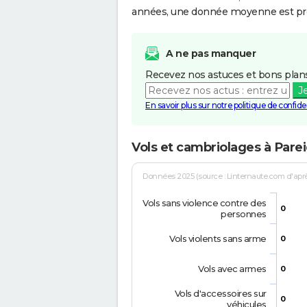
années, une donnée moyenne est pro
A ne pas manquer
Recevez nos astuces et bons plans
J
En savoir plus sur notre politique de confiden
Vols et cambriolages à Pare
Données 2025 (source : Linternaute.com d'après 
Vols sans violence contre des
0
personnes
Vols violents sans arme
0
Vols avec armes
0
Vols d'accessoires sur
0
véhicules