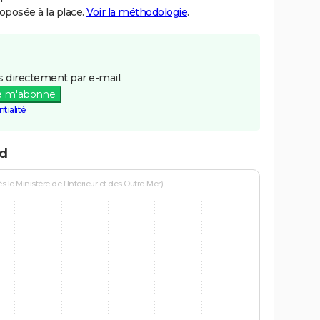
posée à la place.
Voir la méthodologie
.
 directement par e-mail.
e m'abonne
tialité
id
le Ministère de l'Intérieur et des Outre-Mer)