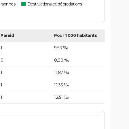
ersonnes
Destructions et dégradations
Pareid
Pour 1 000 habitants
1
9,53 ‰
0
0,00 ‰
1
11,87 ‰
1
11,33 ‰
1
12,51 ‰