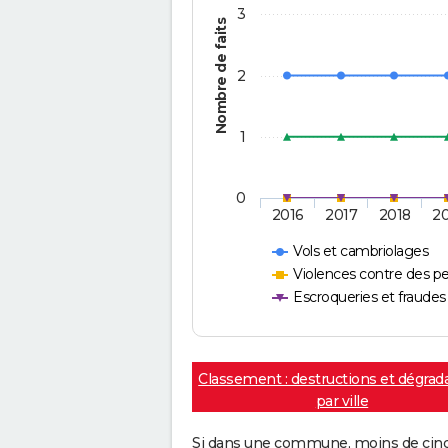
3
Nombre de faits
2
1
0
2016
2017
2018
2
Vols et cambriolages
Violences contre des p
Escroqueries et fraudes
Classement : destructions et dégrad
par ville
Si dans une commune, moins de cinq f