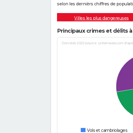
selon les dernièrs chiffres de populati
Villes les plus dangereuses
Principaux crimes et délits à
Données 2025 (source : Linternaute.com d'après 
Vols et cambriolages