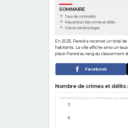
SOMMAIRE
Taux de criminalité
Répartition des crimes et délits
Vols et cambriolages
En 2025, Pareid a recensé un total de
habitants. La ville affiche ainsi un tau
place Pareid au rang du classement 
Facebook
Nombre de crimes et délits 
Données 2025 (source : Linternaute.com d'après 
7
6