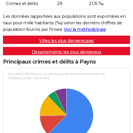
Crimes et délits
29
21,15 ‰
Les données rapportées aux populations sont exprimées en
taux pour mille habitants (‰) selon les dernièrs chiffres de
population fournis par l'Insee.
Voir la méthodologie
.
Villes les plus dangereuses
Départements les plus dangereux
Principaux crimes et délits à Payns
Données 2025 (source : Linternaute.com d'après le Ministère de
l'Intérieur et des Outre-Mer)