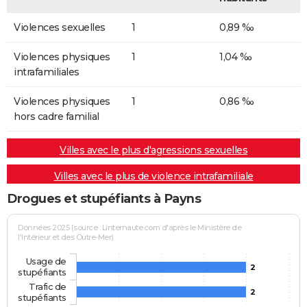
Violences sexuelles
1
0,89 ‰
Violences physiques
1
1,04 ‰
intrafamiliales
Violences physiques
1
0,86 ‰
hors cadre familial
Villes avec le plus d'agressions sexuelles
Villes avec le plus de violence intrafamiliale
Drogues et stupéfiants à Payns
Données 2025 (source : Linternaute.com d'après le Ministère de
l'Intérieur et des Outre-Mer)
Usage de
2
stupéfiants
Trafic de
2
stupéfiants