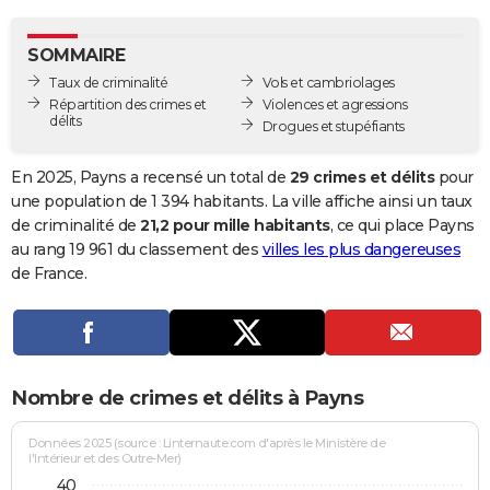
City break
Voyage de noces
Climat
Destinations
Voyage nature
Forum
+
PHOTO
SOMMAIRE
GUIDES D'ACHAT
Taux de criminalité
Vols et cambriolages
Répartition des crimes et
Violences et agressions
BONS PLANS
délits
Drogues et stupéfiants
CARTE DE VOEUX
En 2025, Payns a recensé un total de
29 crimes et délits
pour
Carte Bonne année
Carte Pâques
Carte de Noël
Carte Saint-Valentin
Carte d'anniversaire
une population de 1 394 habitants. La ville affiche ainsi un taux
DICTIONNAIRE
de criminalité de
21,2 pour mille habitants
, ce qui place Payns
Biographies
Expressions
Dictionnaire
Citations
Proverbes
au rang 19 961 du classement des
villes les plus dangereuses
PROGRAMME TV
de France.
COPAINS D'AVANT
Se connecter
Collèges
Universités
Service militaire
S'inscrire
Lycées
Primaires
Entreprises
Avis de recherche
AVIS DE DÉCÈS
FORUM
Nombre de crimes et délits à Payns
Lifestyle
Sport
Television
Cinema
Bricolage
Culture
Auto
Voyage
Données 2025 (source : Linternaute.com d'après le Ministère de
l'Intérieur et des Outre-Mer)
40