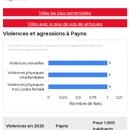
Villes les plus cambriolées
Villes avec le plus de vols de véhicules
Violences et agressions à Payns
Données 2025 (source : Linternaute.com d'après le Ministère de
l'Intérieur et des Outre-Mer)
Violences sexuelles
1
Violences physiques
1
intrafamiliales
Violences physiques
1
hors cadre familial
0
0,25
0,5
0,75
1
1,25
Nombre de faits
Pour 1 000
Violences en 2025
Payns
habitants