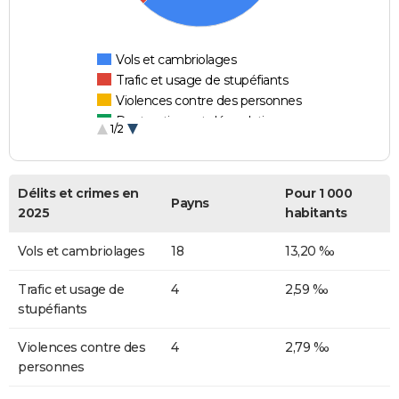
Vols et cambriolages
Trafic et usage de stupéfiants
Violences contre des personnes
Destructions et dégradations
1/2
Escroqueries et fraudes
Délits et crimes en
Pour 1 000
Payns
2025
habitants
Vols et cambriolages
18
13,20 ‰
Trafic et usage de
4
2,59 ‰
stupéfiants
Violences contre des
4
2,79 ‰
personnes