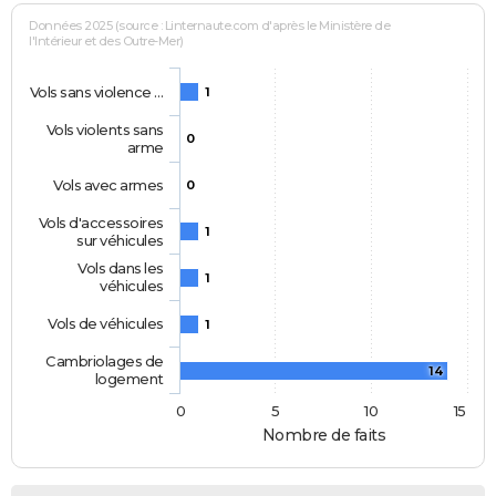
Données 2025 (source : Linternaute.com d'après le Ministère de
l'Intérieur et des Outre-Mer)
Vols sans violence …
1
Vols violents sans
0
arme
Vols avec armes
0
Vols d'accessoires
1
sur véhicules
Vols dans les
1
véhicules
Vols de véhicules
1
Cambriolages de
14
logement
0
5
10
15
Nombre de faits