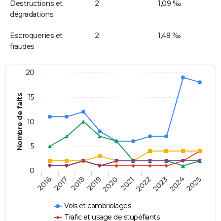
Destructions et
2
1,09 ‰
dégradations
Escroqueries et
2
1,48 ‰
fraudes
20
Nombre de faits
15
10
5
0
2018
2023
2017
2022
2016
2021
2020
2025
2019
2024
Vols et cambriolages
Trafic et usage de stupéfiants