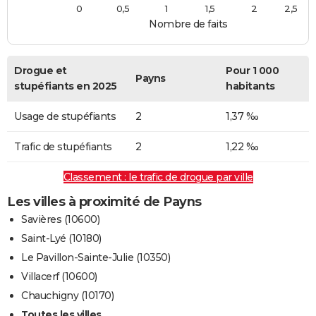
0
0,5
1
1,5
2
2,5
Nombre de faits
Drogue et
Pour 1 000
Payns
stupéfiants en 2025
habitants
Usage de stupéfiants
2
1,37 ‰
Trafic de stupéfiants
2
1,22 ‰
Classement : le trafic de drogue par ville
Les villes à proximité de Payns
Savières (10600)
Saint-Lyé (10180)
Le Pavillon-Sainte-Julie (10350)
Villacerf (10600)
Chauchigny (10170)
Toutes les villes