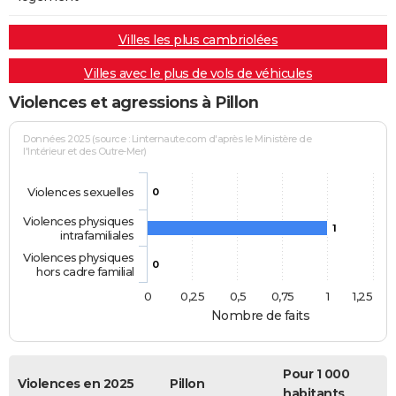
Villes les plus cambriolées
Villes avec le plus de vols de véhicules
Violences et agressions à Pillon
Données 2025 (source : Linternaute.com d'après le Ministère de
l'Intérieur et des Outre-Mer)
Violences sexuelles
0
Violences physiques
1
intrafamiliales
Violences physiques
0
hors cadre familial
0
0,25
0,5
0,75
1
1,25
Nombre de faits
Pour 1 000
Violences en 2025
Pillon
habitants