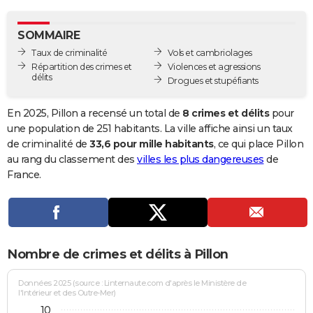
City break
Voyage de noces
Climat
Destinations
Voyage nature
Forum
+
PHOTO
SOMMAIRE
GUIDES D'ACHAT
Taux de criminalité
Vols et cambriolages
Répartition des crimes et
Violences et agressions
BONS PLANS
délits
Drogues et stupéfiants
CARTE DE VOEUX
En 2025, Pillon a recensé un total de
8 crimes et délits
pour
Carte Bonne année
Carte Pâques
Carte de Noël
Carte Saint-Valentin
Carte d'anniversaire
une population de 251 habitants. La ville affiche ainsi un taux
DICTIONNAIRE
de criminalité de
33,6 pour mille habitants
, ce qui place Pillon
Biographies
Expressions
Dictionnaire
Citations
Proverbes
au rang du classement des
villes les plus dangereuses
de
PROGRAMME TV
France.
COPAINS D'AVANT
Se connecter
Collèges
Universités
Service militaire
S'inscrire
Lycées
Primaires
Entreprises
Avis de recherche
AVIS DE DÉCÈS
FORUM
Nombre de crimes et délits à Pillon
Lifestyle
Sport
Television
Cinema
Bricolage
Culture
Auto
Voyage
Données 2025 (source : Linternaute.com d'après le Ministère de
l'Intérieur et des Outre-Mer)
10