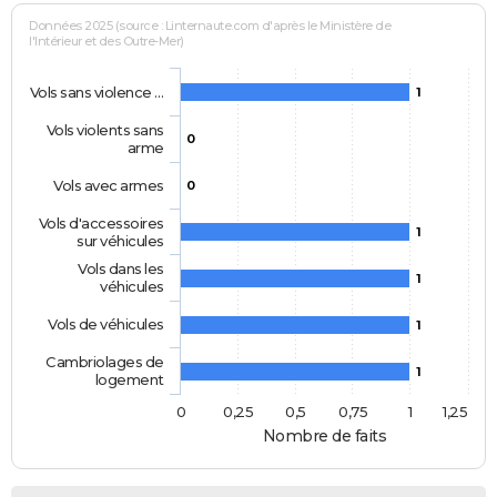
Données 2025 (source : Linternaute.com d'après le Ministère de
l'Intérieur et des Outre-Mer)
Vols sans violence …
1
Vols violents sans
0
arme
Vols avec armes
0
Vols d'accessoires
1
sur véhicules
Vols dans les
1
véhicules
Vols de véhicules
1
Cambriolages de
1
logement
0
0,25
0,5
0,75
1
1,25
Nombre de faits