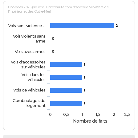
Données 2025 (source : Linternaute.com d'après le Ministère de
l'Intérieur et des Outre-Mer)
Vols sans violence …
2
Vols violents sans
0
arme
Vols avec armes
0
Vols d'accessoires
1
sur véhicules
Vols dans les
1
véhicules
Vols de véhicules
1
Cambriolages de
1
logement
0
0,5
1
1,5
2
2,5
Nombre de faits