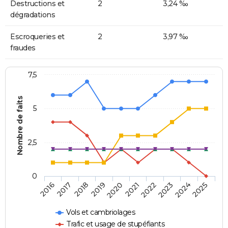
Destructions et
2
3,24 ‰
dégradations
Escroqueries et
2
3,97 ‰
fraudes
7,5
Nombre de faits
5
2,5
0
2018
2023
2020
2025
2017
2022
2019
2024
2016
2021
Vols et cambriolages
Trafic et usage de stupéfiants