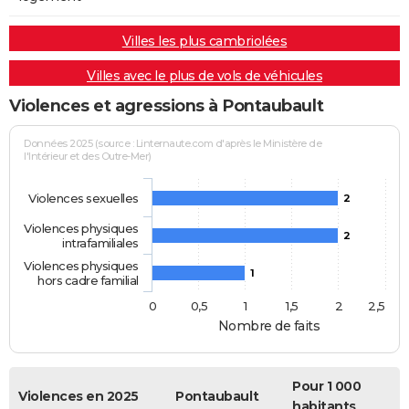
Villes les plus cambriolées
Villes avec le plus de vols de véhicules
Violences et agressions à Pontaubault
Données 2025 (source : Linternaute.com d'après le Ministère de
l'Intérieur et des Outre-Mer)
Violences sexuelles
2
Violences physiques
2
intrafamiliales
Violences physiques
1
hors cadre familial
0
0,5
1
1,5
2
2,5
Nombre de faits
Pour 1 000
Violences en 2025
Pontaubault
habitants