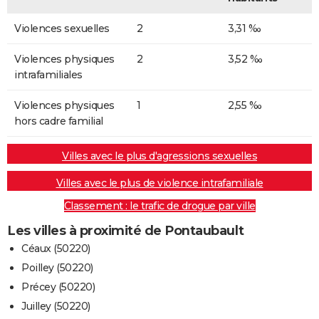
Violences sexuelles
2
3,31 ‰
Violences physiques
2
3,52 ‰
intrafamiliales
Violences physiques
1
2,55 ‰
hors cadre familial
Villes avec le plus d'agressions sexuelles
Villes avec le plus de violence intrafamiliale
Classement : le trafic de drogue par ville
Les villes à proximité de Pontaubault
Céaux (50220)
Poilley (50220)
Précey (50220)
Juilley (50220)