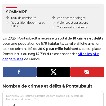
City break
Voyage de noces
Climat
Destinations
Voyage nature
Forum
+
PHOTO
SOMMAIRE
GUIDES D'ACHAT
Taux de criminalité
Vols et cambriolages
Répartition des crimes et
Violences et agressions
BONS PLANS
délits
Drogues et stupéfiants
CARTE DE VOEUX
En 2025, Pontaubault a recensé un total de
16 crimes et délits
Carte Bonne année
Carte Pâques
Carte de Noël
Carte Saint-Valentin
Carte d'anniversaire
pour une population de 579 habitants. La ville affiche ainsi un
DICTIONNAIRE
taux de criminalité de
28,0 pour mille habitants
, ce qui place
Biographies
Expressions
Dictionnaire
Citations
Proverbes
Pontaubault au rang 14 799 du classement des
villes les plus
PROGRAMME TV
dangereuses
de France.
COPAINS D'AVANT
Se connecter
Collèges
Universités
Service militaire
S'inscrire
Lycées
Primaires
Entreprises
Avis de recherche
AVIS DE DÉCÈS
FORUM
Nombre de crimes et délits à Pontaubault
Lifestyle
Sport
Television
Cinema
Bricolage
Culture
Auto
Voyage
Données 2025 (source : Linternaute.com d'après le Ministère de
l'Intérieur et des Outre-Mer)
20