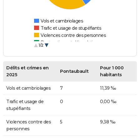
Vols et cambriolages
Trafic et usage de stupéfiants
Violences contre des personnes
Destructions et dégradations
1/2
Escroqueries et fraudes
Délits et crimes en
Pour 1 000
Pontaubault
2025
habitants
Vols et cambriolages
7
11,39 ‰
Trafic et usage de
0
0,00 ‰
stupéfiants
Violences contre des
5
9,38 ‰
personnes