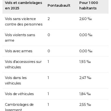
Vols et cambriolages
Pour 1 000
Pontaubault
en 2025
habitants
Vols sans violence
2
2,60 ‰
contre des personnes
Vols violents sans
0
0,00 ‰
arme
Vols avec armes
0
0,00 ‰
Vols d'accessoires sur
1
1,93 ‰
véhicules
Vols dans les
1
2,47 ‰
véhicules
Vols de véhicules
1
1,84 ‰
Cambriolages de
1
2,55 ‰
logement