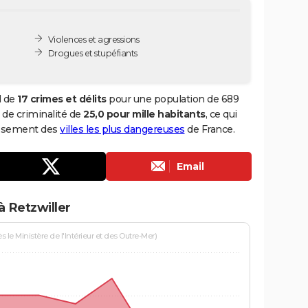
Violences et agressions
Drogues et stupéfiants
l de
17 crimes et délits
pour une population de 689
x de criminalité de
25,0 pour mille habitants
, ce qui
lassement des
villes les plus dangereuses
de France.
Email
à Retzwiller
le Ministère de l'Intérieur et des Outre-Mer)