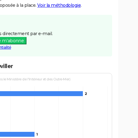
posée à la place.
Voir la méthodologie
.
 directement par e-mail.
e m'abonne
tialité
iller
le Ministère de l'Intérieur et des Outre-Mer)
2
1