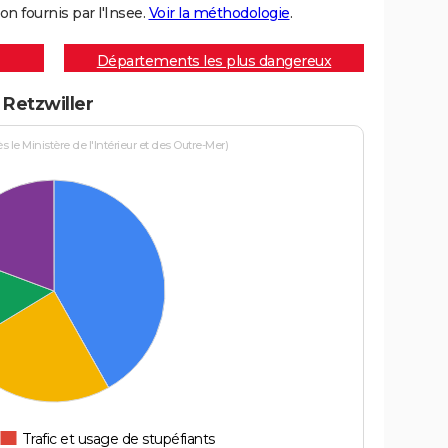
on fournis par l'Insee.
Voir la méthodologie
.
Départements les plus dangereux
 Retzwiller
le Ministère de l'Intérieur et des Outre-Mer)
Trafic et usage de stupéfiants