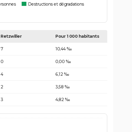
ersonnes
Destructions et dégradations
Retzwiller
Pour 1 000 habitants
7
10,44 ‰
0
0,00 ‰
4
6,12 ‰
2
3,58 ‰
3
4,82 ‰