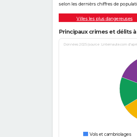
selon les dernièrs chiffres de populati
Villes les plus dangereuses
Principaux crimes et délits à
Données 2025 (source : Linternaute.com d'après 
Vols et cambriolages