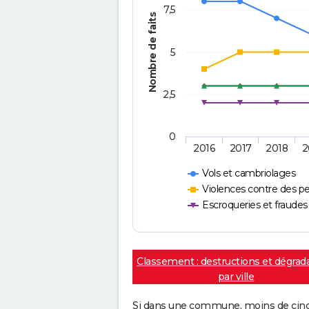
7,5
Nombre de faits
5
2,5
0
2016
2017
2018
2
Vols et cambriolages
Violences contre des p
Escroqueries et fraudes
Classement : destructions et dégrad
par ville
Si dans une commune, moins de cinq f