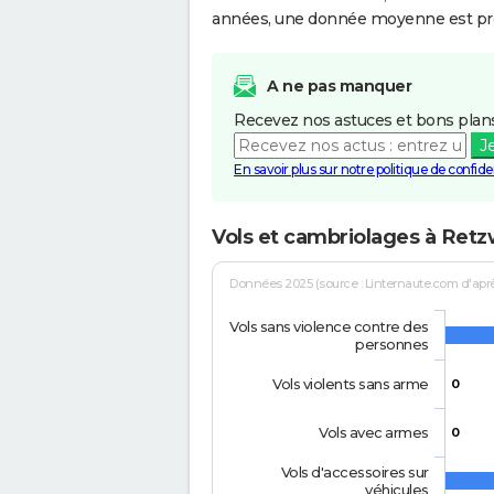
années, une donnée moyenne est pro
A ne pas manquer
Recevez nos astuces et bons plans
J
En savoir plus sur notre politique de confiden
Vols et cambriolages à Retzw
Données 2025 (source : Linternaute.com d'après 
Vols sans violence contre des
personnes
Vols violents sans arme
0
Vols avec armes
0
Vols d'accessoires sur
véhicules