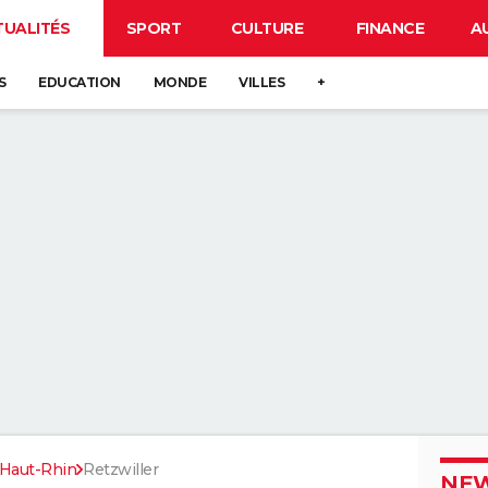
TUALITÉS
SPORT
CULTURE
FINANCE
A
S
EDUCATION
MONDE
VILLES
+
Haut-Rhin
Retzwiller
NEW