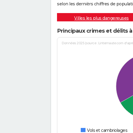
selon les dernièrs chiffres de populati
Villes les plus dangereuses
Principaux crimes et délits à
Données 2025 (source : Linternaute.com d'après 
Vols et cambriolages