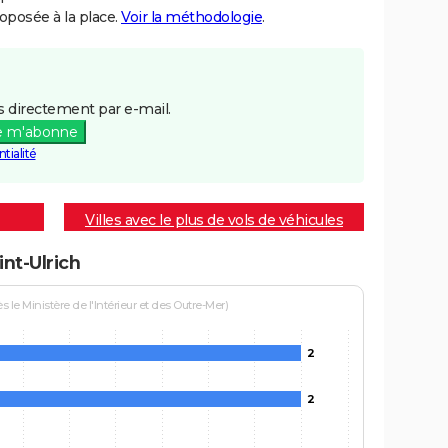
posée à la place.
Voir la méthodologie
.
 directement par e-mail.
e m'abonne
tialité
Villes avec le plus de vols de véhicules
int-Ulrich
le Ministère de l'Intérieur et des Outre-Mer)
2
2