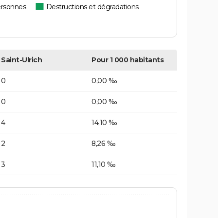
ersonnes
Destructions et dégradations
Saint-Ulrich
Pour 1 000 habitants
0
0,00 ‰
0
0,00 ‰
4
14,10 ‰
2
8,26 ‰
3
11,10 ‰