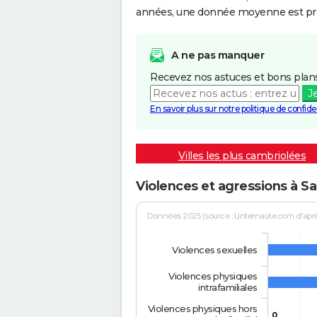
années, une donnée moyenne est pro
A ne pas manquer
Recevez nos astuces et bons plans
J
En savoir plus sur notre politique de confiden
Villes les plus cambriolées
Violences et agressions à Sa
Données 2025 (source : Linternaute.com d'après 
Violences sexuelles
Violences physiques
intrafamiliales
Violences physiques hors
0