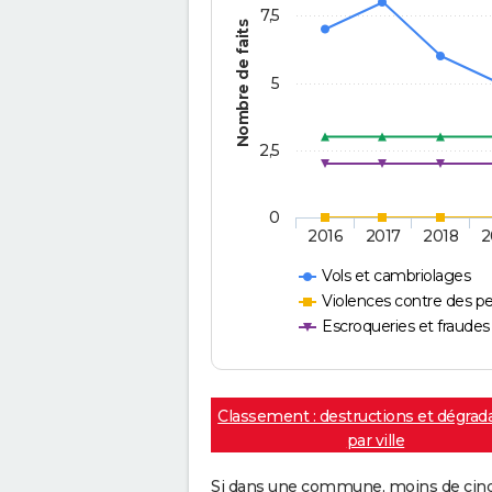
7,5
Nombre de faits
5
2,5
0
2016
2017
2018
2
Vols et cambriolages
Violences contre des p
Escroqueries et fraudes
Classement : destructions et dégrad
par ville
Si dans une commune, moins de cinq f