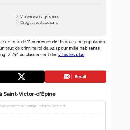
Violences et agressions
Drogues et stupéfiants
sé un total de
11 crimes et délits
pour une population
i un taux de criminalité de
32,1 pour mille habitants
,
rang 12 244 du classement des
villes les plus
Email
 Saint-Victor-d'Épine
le Ministère de l'Intérieur et des Outre-Mer)