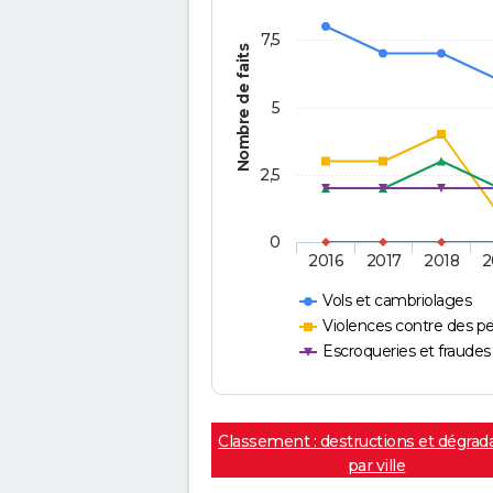
7,5
Nombre de faits
5
2,5
0
2016
2017
2018
2
Vols et cambriolages
Violences contre des p
Escroqueries et fraudes
Classement : destructions et dégrad
par ville