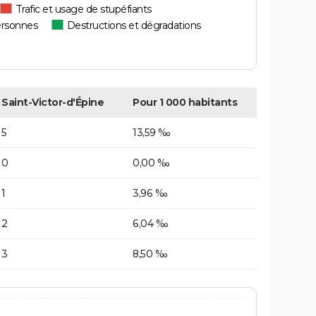
Trafic et usage de stupéfiants
ersonnes
Destructions et dégradations
Saint-Victor-d'Épine
Pour 1 000 habitants
5
13,59 ‰
0
0,00 ‰
1
3,96 ‰
2
6,04 ‰
3
8,50 ‰