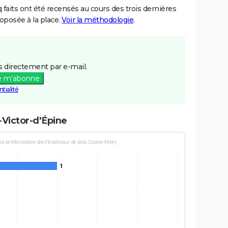
aits ont été recensés au cours des trois dernières
posée à la place.
Voir la méthodologie
.
 directement par e-mail.
e m'abonne
tialité
-Victor-d'Épine
le Ministère de l'Intérieur et des Outre-Mer)
1