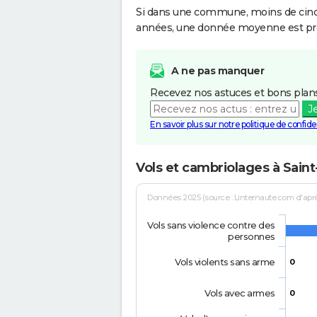
Si dans une commune, moins de cinq f
années, une donnée moyenne est pro
A ne pas manquer
Recevez nos astuces et bons plans
J
En savoir plus sur notre politique de confiden
Vols et cambriolages à Saint
Données 2025 (source : Linternaute.com d'après 
Vols sans violence contre des
personnes
Vols violents sans arme
0
Vols avec armes
0