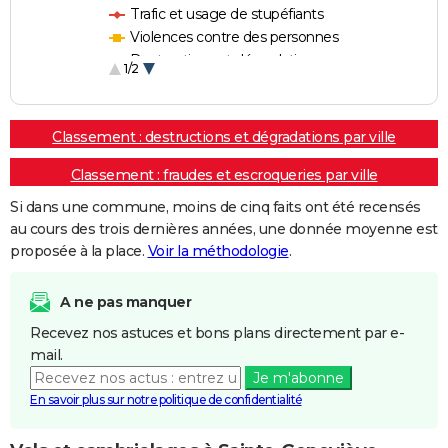
Trafic et usage de stupéfiants
Violences contre des personnes
Destructions et dégradations
1/2
Escroqueries et fraudes
Classement : destructions et dégradations par ville
Classement : fraudes et escroqueries par ville
Si dans une commune, moins de cinq faits ont été recensés
au cours des trois dernières années, une donnée moyenne est
proposée à la place.
Voir la méthodologie
.
A ne pas manquer
Recevez nos astuces et bons plans directement par e-
mail.
Je m'abonne
En savoir plus sur notre politique de confidentialité