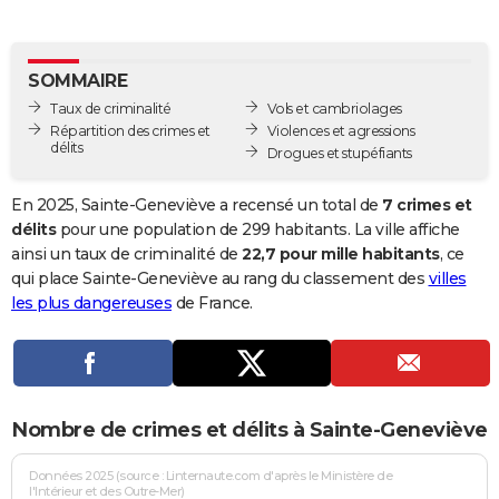
City break
Voyage de noces
Climat
Destinations
Voyage nature
Forum
+
PHOTO
GUIDES D'ACHAT
SOMMAIRE
Taux de criminalité
Vols et cambriolages
BONS PLANS
Répartition des crimes et
Violences et agressions
délits
Drogues et stupéfiants
CARTE DE VOEUX
Carte Bonne année
Carte Pâques
Carte de Noël
Carte Saint-Valentin
Carte d'anniversaire
En 2025, Sainte-Geneviève a recensé un total de
7 crimes et
DICTIONNAIRE
délits
pour une population de 299 habitants. La ville affiche
Biographies
Expressions
Dictionnaire
Citations
Proverbes
ainsi un taux de criminalité de
22,7 pour mille habitants
, ce
PROGRAMME TV
qui place Sainte-Geneviève au rang du classement des
villes
COPAINS D'AVANT
les plus dangereuses
de France.
Se connecter
Collèges
Universités
Service militaire
S'inscrire
Lycées
Primaires
Entreprises
Avis de recherche
AVIS DE DÉCÈS
FORUM
Nombre de crimes et délits à Sainte-Geneviève
Lifestyle
Sport
Television
Cinema
Bricolage
Culture
Auto
Voyage
Données 2025 (source : Linternaute.com d'après le Ministère de
l'Intérieur et des Outre-Mer)