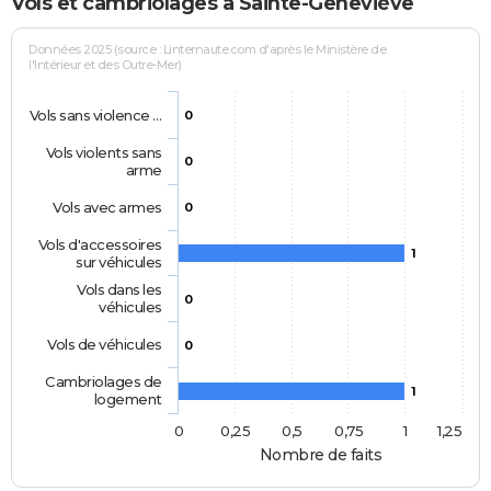
Vols et cambriolages à Sainte-Geneviève
Données 2025 (source : Linternaute.com d'après le Ministère de
l'Intérieur et des Outre-Mer)
Vols sans violence …
0
Vols violents sans
0
arme
Vols avec armes
0
Vols d'accessoires
1
sur véhicules
Vols dans les
0
véhicules
Vols de véhicules
0
Cambriolages de
1
logement
0
0,25
0,5
0,75
1
1,25
Nombre de faits