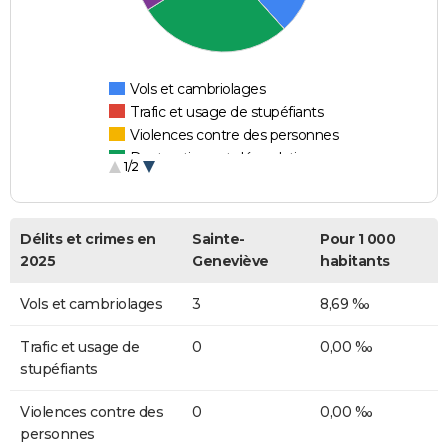
Vols et cambriolages
Trafic et usage de stupéfiants
Violences contre des personnes
Destructions et dégradations
1/2
Escroqueries et fraudes
Délits et crimes en
Sainte-
Pour 1 000
2025
Geneviève
habitants
Vols et cambriolages
3
8,69 ‰
Trafic et usage de
0
0,00 ‰
stupéfiants
Violences contre des
0
0,00 ‰
personnes