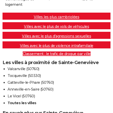
logement
Villes les plus cambriolées
Villes avec le plus de vols de véhicules
Villes avec le plus d'agressions sexuelles
Villes avec le plus de violence intrafamiliale
Classement : le trafic de drogue par ville
Les villes à proximité de Sainte-Geneviève
Valcanville (50760)
Tocqueville (50330)
Gatteville-le-Phare (50760)
Anneville-en-Saire (50760)
Le Vicel (50760)
Toutes les villes
En savoir plus sur Sainte-Geneviève