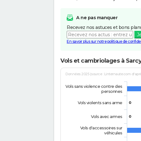
A ne pas manquer
Recevez nos astuces et bons plans
J
En savoir plus sur notre politique de confiden
Vols et cambriolages à Sarc
Données 2025 (source : Linternaute.com d'après 
Vols sans violence contre des
personnes
Vols violents sans arme
0
Vols avec armes
0
Vols d'accessoires sur
véhicules