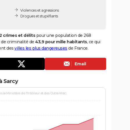
Violences et agressions
Drogues et stupéfiants
2 crimes et délits
pour une population de 268
x de criminalité de
43,9 pour mille habitants
, ce qui
ment des
villes les plus dangereuses
de France.
Email
à Sarcy
le Ministère de l'Intérieur et des Outre-Mer)