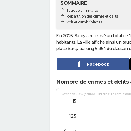
SOMMAIRE
Taux de criminalité
Répartition des crimes et délits
Vols et cambriolages
En 2025, Sarcy a recensé un total de
1
habitants. La ville affiche ainsi un tau
place Sarcy au rang 6 954 du classe
Facebook
Nombre de crimes et délits 
Données 2025 (source : Linternaute.com d'après 
15
12,5