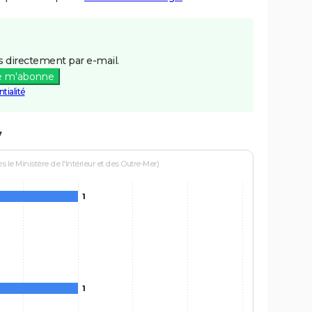
 directement par e-mail.
e m'abonne
tialité
y
le Ministère de l'Intérieur et des Outre-Mer)
1
1