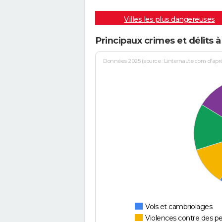
Villes les plus dangereuses
Principaux crimes et délits à
Données 2025 (source : Linternaute.com d'après 
Vols et cambriolages
Violences contre des p