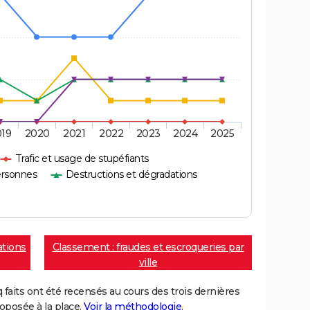
019
2020
2021
2022
2023
2024
2025
Trafic et usage de stupéfiants
ersonnes
Destructions et dégradations
ations
Classement : fraudes et escroqueries par
ville
aits ont été recensés au cours des trois dernières
posée à la place.
Voir la méthodologie
.