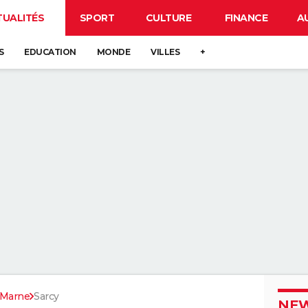
TUALITÉS
SPORT
CULTURE
FINANCE
A
S
EDUCATION
MONDE
VILLES
+
Marne
Sarcy
NEW