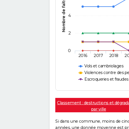
Nombre de faits
4
2
0
2016
2017
2018
2
Vols et cambriolages
Violences contre des p
Escroqueries et fraudes
Classement : destructions et dégrad
par ville
Si dans une commune, moins de cinq f
années, une donnée moyenne est pro