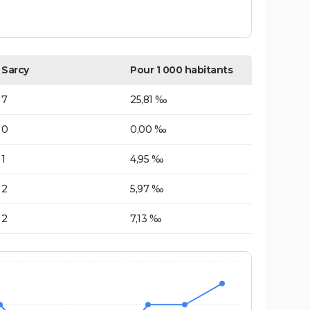
Sarcy
Pour 1 000 habitants
7
25,81 ‰
0
0,00 ‰
1
4,95 ‰
2
5,97 ‰
2
7,13 ‰