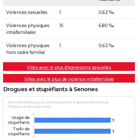
Violences sexuelles
1
0,62 ‰
Violences physiques
15
6,80 ‰
intrafamiliales
Violences physiques
1
0,63 ‰
hors cadre familial
Villes avec le plus d'agressions sexuelles
Villes avec le plus de violence intrafamiliale
Drogues et stupéfiants à Senones
Données 2025 (source : Linternaute.com d'après le Ministère de
l'Intérieur et des Outre-Mer)
Usage de
1
stupéfiants
Trafic de
1
stupéfiants