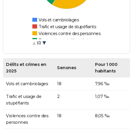
Vols et cambriolages
Trafic et usage de stupéfiants
Violences contre des personnes
Destructions et dégradations
1/2
Escroqueries et fraudes
Délits et crimes en
Pour 1 000
Senones
2025
habitants
Vols et cambriolages
18
7,96 ‰
Trafic et usage de
2
1,07 ‰
stupéfiants
Violences contre des
18
8,05 ‰
personnes