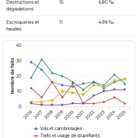
Destructions et
15
6,80 ‰
dégradations
Escroqueries et
11
4,99 ‰
fraudes
40
Nombre de faits
30
20
10
0
2018
2023
2017
2022
2016
2021
2020
2025
2019
2024
Vols et cambriolages
Trafic et usage de stupéfiants