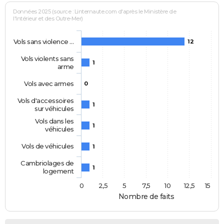
Données 2025 (source : Linternaute.com d'après le Ministère de
l'Intérieur et des Outre-Mer)
Vols sans violence …
12
Vols violents sans
1
arme
Vols avec armes
0
Vols d'accessoires
1
sur véhicules
Vols dans les
1
véhicules
Vols de véhicules
1
Cambriolages de
1
logement
0
2,5
5
7,5
10
12,5
15
Nombre de faits