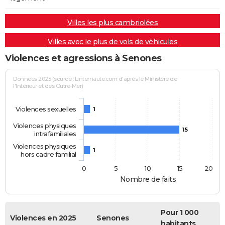
Villes les plus cambriolées
Villes avec le plus de vols de véhicules
Violences et agressions à Senones
Données 2025 (source : Linternaute.com d'après le Ministère de
l'Intérieur et des Outre-Mer)
Violences sexuelles
1
Violences physiques
15
intrafamiliales
Violences physiques
1
hors cadre familial
0
5
10
15
20
Nombre de faits
Pour 1 000
Violences en 2025
Senones
habitants