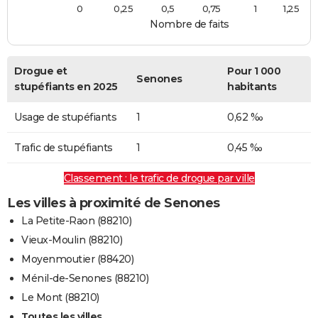
0
0,25
0,5
0,75
1
1,25
Nombre de faits
Drogue et
Pour 1 000
Senones
stupéfiants en 2025
habitants
Usage de stupéfiants
1
0,62 ‰
Trafic de stupéfiants
1
0,45 ‰
Classement : le trafic de drogue par ville
Les villes à proximité de Senones
La Petite-Raon (88210)
Vieux-Moulin (88210)
Moyenmoutier (88420)
Ménil-de-Senones (88210)
Le Mont (88210)
Toutes les villes