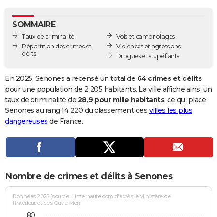
City break
Voyage de noces
Climat
Destinations
Voyage nature
Forum
+
PHOTO
SOMMAIRE
GUIDES D'ACHAT
Taux de criminalité
Vols et cambriolages
Répartition des crimes et
Violences et agressions
BONS PLANS
délits
Drogues et stupéfiants
CARTE DE VOEUX
En 2025, Senones a recensé un total de
64 crimes et délits
Carte Bonne année
Carte Pâques
Carte de Noël
Carte Saint-Valentin
Carte d'anniversaire
pour une population de 2 205 habitants. La ville affiche ainsi un
DICTIONNAIRE
taux de criminalité de
28,9 pour mille habitants
, ce qui place
Biographies
Expressions
Dictionnaire
Citations
Proverbes
Senones au rang 14 220 du classement des
villes les plus
PROGRAMME TV
dangereuses
de France.
COPAINS D'AVANT
Se connecter
Collèges
Universités
Service militaire
S'inscrire
Lycées
Primaires
Entreprises
Avis de recherche
AVIS DE DÉCÈS
FORUM
Nombre de crimes et délits à Senones
Lifestyle
Sport
Television
Cinema
Bricolage
Culture
Auto
Voyage
Données 2025 (source : Linternaute.com d'après le Ministère de
l'Intérieur et des Outre-Mer)
80