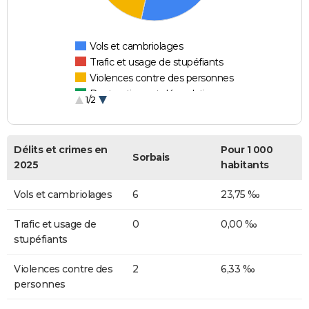
Vols et cambriolages
Trafic et usage de stupéfiants
Violences contre des personnes
Destructions et dégradations
1/2
Escroqueries et fraudes
Délits et crimes en
Pour 1 000
Sorbais
2025
habitants
Vols et cambriolages
6
23,75 ‰
Trafic et usage de
0
0,00 ‰
stupéfiants
Violences contre des
2
6,33 ‰
personnes