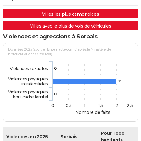
Villes les plus cambriolées
Villes avec le plus de vols de véhicules
Violences et agressions à Sorbais
Données 2025 (source : Linternaute.com d'après le Ministère de
l'Intérieur et des Outre-Mer)
Violences sexuelles
0
Violences physiques
2
intrafamiliales
Violences physiques
0
hors cadre familial
0
0,5
1
1,5
2
2,5
Nombre de faits
Pour 1 000
Violences en 2025
Sorbais
habitants