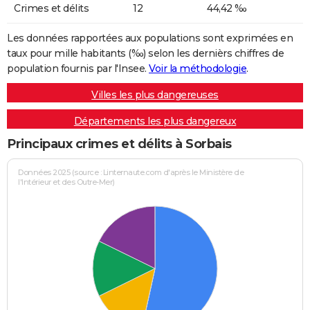
Crimes et délits
12
44,42 ‰
Les données rapportées aux populations sont exprimées en
taux pour mille habitants (‰) selon les dernièrs chiffres de
population fournis par l'Insee.
Voir la méthodologie
.
Villes les plus dangereuses
Départements les plus dangereux
Principaux crimes et délits à Sorbais
Données 2025 (source : Linternaute.com d'après le Ministère de
l'Intérieur et des Outre-Mer)