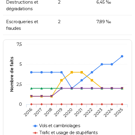
Destructions et
2
6,45 ‰
dégradations
Escroqueries et
2
7,89 ‰
fraudes
7,5
Nombre de faits
5
2,5
0
2018
2023
2020
2025
2017
2022
2019
2024
2016
2021
Vols et cambriolages
Trafic et usage de stupéfiants