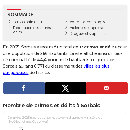
City break
Voyage de noces
Climat
Destinations
Voyage nature
Forum
+
PHOTO
SOMMAIRE
GUIDES D'ACHAT
Taux de criminalité
Vols et cambriolages
Répartition des crimes et
Violences et agressions
BONS PLANS
délits
Drogues et stupéfiants
CARTE DE VOEUX
En 2025, Sorbais a recensé un total de
12 crimes et délits
pour
Carte Bonne année
Carte Pâques
Carte de Noël
Carte Saint-Valentin
Carte d'anniversaire
une population de 266 habitants. La ville affiche ainsi un taux
DICTIONNAIRE
de criminalité de
44,4 pour mille habitants
, ce qui place
Biographies
Expressions
Dictionnaire
Citations
Proverbes
Sorbais au rang 6 771 du classement des
villes les plus
PROGRAMME TV
dangereuses
de France.
COPAINS D'AVANT
Se connecter
Collèges
Universités
Service militaire
S'inscrire
Lycées
Primaires
Entreprises
Avis de recherche
AVIS DE DÉCÈS
FORUM
Nombre de crimes et délits à Sorbais
Lifestyle
Sport
Television
Cinema
Bricolage
Culture
Auto
Voyage
Données 2025 (source : Linternaute.com d'après le Ministère de
l'Intérieur et des Outre-Mer)
15