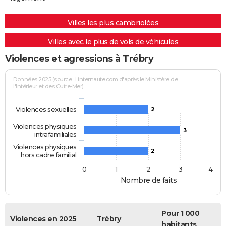
Villes les plus cambriolées
Villes avec le plus de vols de véhicules
Violences et agressions à Trébry
Données 2025 (source : Linternaute.com d'après le Ministère de
l'Intérieur et des Outre-Mer)
Violences sexuelles
2
Violences physiques
3
intrafamiliales
Violences physiques
2
hors cadre familial
0
1
2
3
4
Nombre de faits
Pour 1 000
Violences en 2025
Trébry
habitants