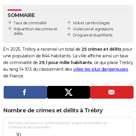
City break
Voyage de noces
Climat
Destinations
Voyage nature
Forum
+
PHOTO
SOMMAIRE
GUIDES D'ACHAT
Taux de criminalité
Vols et cambriolages
Répartition des crimes et
Violences et agressions
BONS PLANS
délits
Drogues et stupéfiants
CARTE DE VOEUX
En 2025, Trébry a recensé un total de
25 crimes et délits
pour
Carte Bonne année
Carte Pâques
Carte de Noël
Carte Saint-Valentin
Carte d'anniversaire
une population de 844 habitants. La ville affiche ainsi un taux
DICTIONNAIRE
de criminalité de
29,1 pour mille habitants
, ce qui place Trébry
Biographies
Expressions
Dictionnaire
Citations
Proverbes
au rang 14 103 du classement des
villes les plus dangereuses
PROGRAMME TV
de France.
COPAINS D'AVANT
Se connecter
Collèges
Universités
Service militaire
S'inscrire
Lycées
Primaires
Entreprises
Avis de recherche
AVIS DE DÉCÈS
FORUM
Nombre de crimes et délits à Trébry
Lifestyle
Sport
Television
Cinema
Bricolage
Culture
Auto
Voyage
Données 2025 (source : Linternaute.com d'après le Ministère de
l'Intérieur et des Outre-Mer)
30