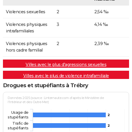
Violences sexuelles
2
2,54 ‰
Violences physiques
3
4,14 ‰
intrafamiliales
Violences physiques
2
2,39 ‰
hors cadre familial
Villes avec le plus d'agressions sexuelles
Villes avec le plus de violence intrafamiliale
Drogues et stupéfiants à Trébry
Données 2025 (source : Linternaute.com d'après le Ministère de
l'Intérieur et des Outre-Mer)
Usage de
2
stupéfiants
Trafic de
2
stupéfiants