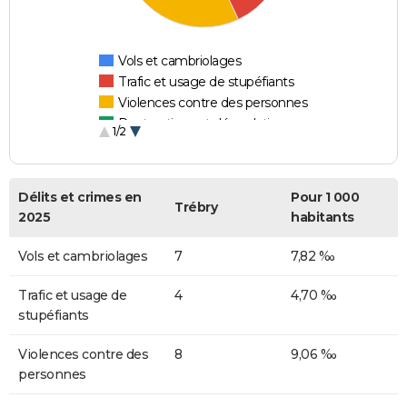
Vols et cambriolages
Trafic et usage de stupéfiants
Violences contre des personnes
Destructions et dégradations
1/2
Escroqueries et fraudes
Délits et crimes en
Pour 1 000
Trébry
2025
habitants
Vols et cambriolages
7
7,82 ‰
Trafic et usage de
4
4,70 ‰
stupéfiants
Violences contre des
8
9,06 ‰
personnes