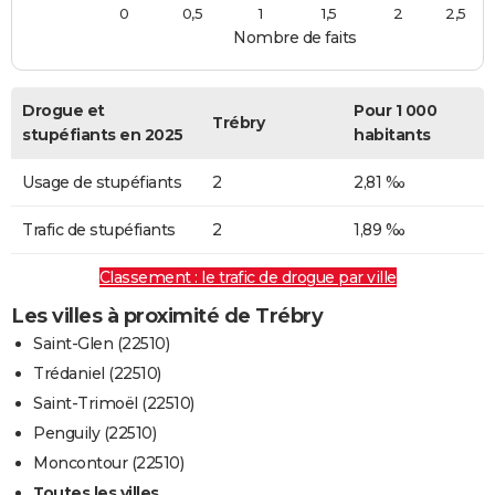
0
0,5
1
1,5
2
2,5
Nombre de faits
Drogue et
Pour 1 000
Trébry
stupéfiants en 2025
habitants
Usage de stupéfiants
2
2,81 ‰
Trafic de stupéfiants
2
1,89 ‰
Classement : le trafic de drogue par ville
Les villes à proximité de Trébry
Saint-Glen (22510)
Trédaniel (22510)
Saint-Trimoël (22510)
Penguily (22510)
Moncontour (22510)
Toutes les villes