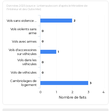
Données 2025 (source : Linternaute.com d'après le Ministère de
l'Intérieur et des Outre-Mer)
Vols sans violence …
2
Vols violents sans
0
arme
Vols avec armes
0
Vols d'accessoires
1
sur véhicules
Vols dans les
0
véhicules
Vols de véhicules
0
Cambriolages de
3
logement
0
1
2
3
4
Nombre de faits