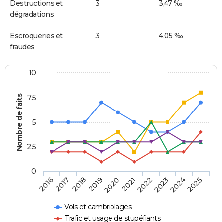
Destructions et
3
3,47 ‰
dégradations
Escroqueries et
3
4,05 ‰
fraudes
10
Nombre de faits
7,5
5
2,5
0
2018
2023
2020
2025
2017
2022
2019
2024
2016
2021
Vols et cambriolages
Trafic et usage de stupéfiants