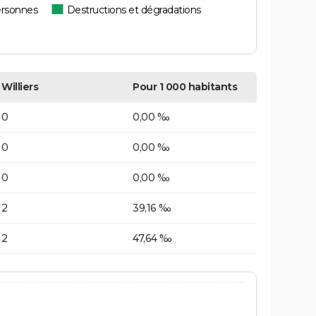
ersonnes
Destructions et dégradations
Williers
Pour 1 000 habitants
0
0,00 ‰
0
0,00 ‰
0
0,00 ‰
2
39,16 ‰
2
47,64 ‰