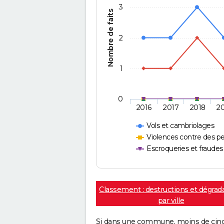
3
Nombre de faits
2
1
0
2016
2017
2018
2
Vols et cambriolages
Violences contre des p
Escroqueries et fraudes
Classement : destructions et dégrad
par ville
Si dans une commune, moins de cinq f