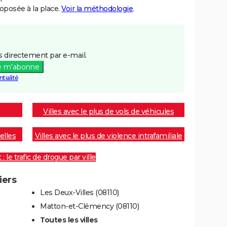
posée à la place.
Voir la méthodologie
.
 directement par e-mail.
e m'abonne
tialité
Villes avec le plus de vols de véhicules
elles
Villes avec le plus de violence intrafamiliale
 le trafic de drogue par ville
iers
Les Deux-Villes (08110)
Matton-et-Clémency (08110)
Toutes les villes