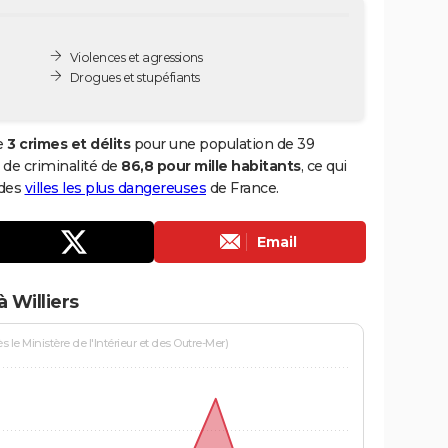
Violences et agressions
Drogues et stupéfiants
de
3 crimes et délits
pour une population de 39
x de criminalité de
86,8 pour mille habitants
, ce qui
 des
villes les plus dangereuses
de France.
Email
 Williers
le Ministère de l'Intérieur et des Outre-Mer)