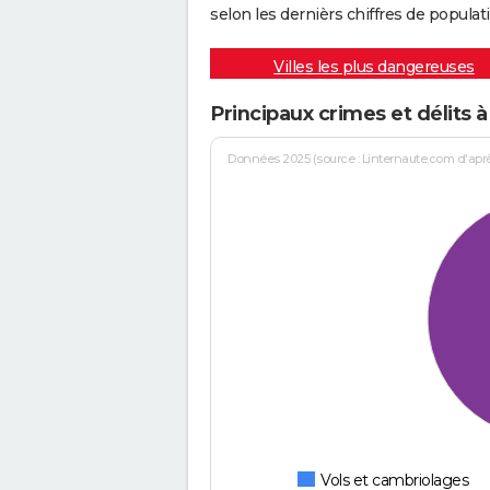
selon les dernièrs chiffres de populati
Villes les plus dangereuses
Principaux crimes et délits à
Données 2025 (source : Linternaute.com d'après 
Vols et cambriolages