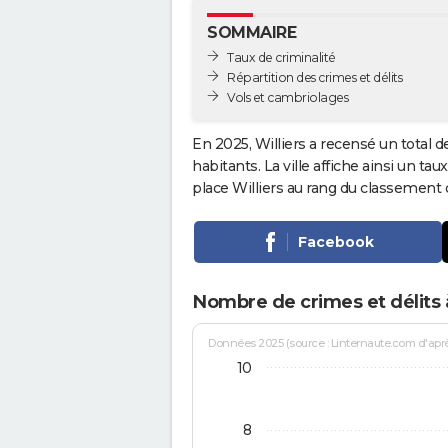
SOMMAIRE
Taux de criminalité
Répartition des crimes et délits
Vols et cambriolages
En 2025, Williers a recensé un total 
habitants. La ville affiche ainsi un tau
place Williers au rang du classement
Facebook
Nombre de crimes et délits à
Données 2025 (source : Linternaute.com d'après 
10
8