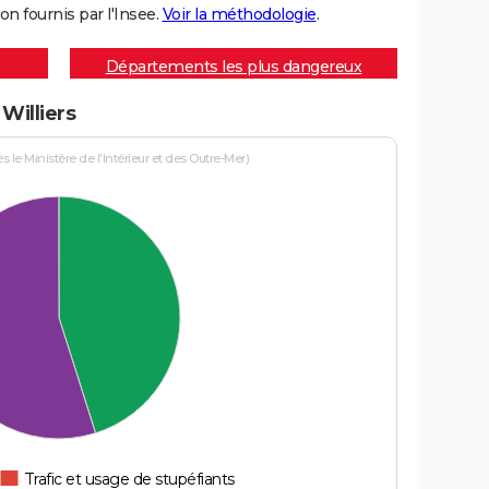
on fournis par l'Insee.
Voir la méthodologie
.
Départements les plus dangereux
 Williers
le Ministère de l'Intérieur et des Outre-Mer)
Trafic et usage de stupéfiants