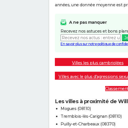
années, une donnée moyenne est pro
A ne pas manquer
Recevez nos astuces et bons plans
J
En savoir plus sur notre politique de confiden
Villes les plus cambriolées
Villes avec le plus d'agressions sexu
Classement :
Les villes à proximité de Will
Mogues (08110)
Tremblois-lès-Carignan (08110)
Puilly-et-Charbeaux (08370)