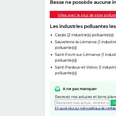
Besse ne possède aucune indu
Villes avec le plus de sites pollué
Les industries polluantes le
Cazals (2 industrie(s) polluante(s))
Sauveterre-la-Lémance (1 industrie
polluante(s))
Saint-Front-sur-Lémance (1 industr
polluante(s))
Saint-Pardoux-et-Vielvic (1 industri
polluante(s))
A ne pas manquer
Recevez nos astuces et bons plans
J
En savoir plus sur notre politique de confiden