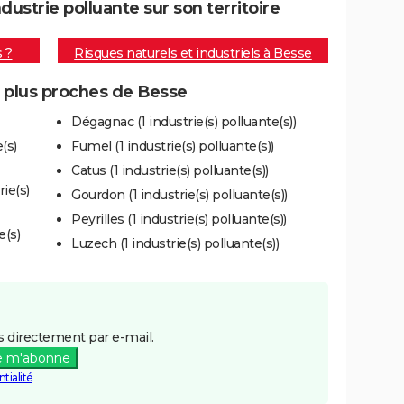
strie polluante sur son territoire
s ?
Risques naturels et industriels à Besse
s plus proches de Besse
Dégagnac (1 industrie(s) polluante(s))
(s)
Fumel (1 industrie(s) polluante(s))
Catus (1 industrie(s) polluante(s))
ie(s)
Gourdon (1 industrie(s) polluante(s))
Peyrilles (1 industrie(s) polluante(s))
e(s)
Luzech (1 industrie(s) polluante(s))
 directement par e-mail.
e m'abonne
tialité