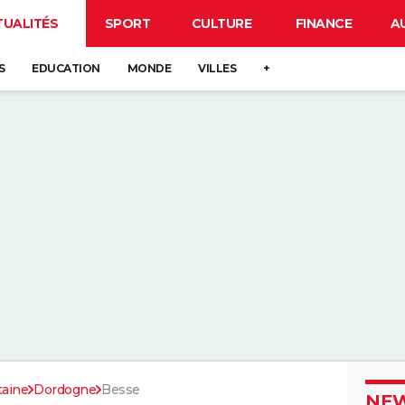
TUALITÉS
SPORT
CULTURE
FINANCE
A
S
EDUCATION
MONDE
VILLES
+
taine
Dordogne
Besse
NEW