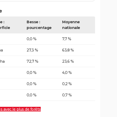
e
e :
Besse :
Moyenne
rficie
pourcentage
nationale
0,0 %
7,7 %
ha
27,3 %
63,8 %
 ha
72,7 %
23,6 %
0,0 %
4,0 %
0,0 %
0,2 %
0,0 %
0,7 %
es avec le plus de forêts