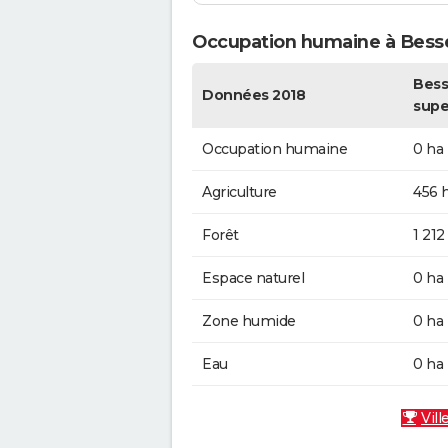
Occupation humaine à Bess
Bess
Données 2018
supe
Occupation humaine
0 ha
Agriculture
456 
Forêt
1 212
Espace naturel
0 ha
Zone humide
0 ha
Eau
0 ha
Vill