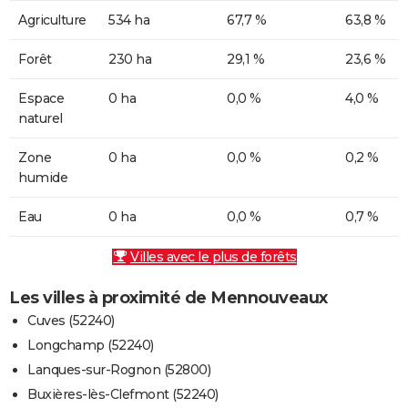
Agriculture
534 ha
67,7 %
63,8 %
Forêt
230 ha
29,1 %
23,6 %
Espace
0 ha
0,0 %
4,0 %
naturel
Zone
0 ha
0,0 %
0,2 %
humide
Eau
0 ha
0,0 %
0,7 %
Villes avec le plus de forêts
Les villes à proximité de Mennouveaux
Cuves (52240)
Longchamp (52240)
Lanques-sur-Rognon (52800)
Buxières-lès-Clefmont (52240)