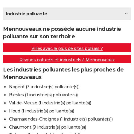
City break
Voyage de noces
Climat
Destinations
Voyage nature
Forum
+
PHOTO
Industrie polluante
GUIDES D'ACHAT
Mennouveaux ne possède aucune industrie
BONS PLANS
polluante sur son territoire
CARTE DE VOEUX
Villes avec le plus de sites pollués ?
Carte Bonne année
Carte Pâques
Carte de Noël
Carte Saint-Valentin
Carte d'anniversaire
DICTIONNAIRE
Risques naturels et industriels à Mennouveaux
Biographies
Expressions
Dictionnaire
Citations
Proverbes
PROGRAMME TV
Les industries polluantes les plus proches de
Mennouveaux
COPAINS D'AVANT
Nogent (3 industrie(s) polluante(s))
Se connecter
Collèges
Universités
Service militaire
S'inscrire
Lycées
Primaires
Entreprises
Avis de recherche
AVIS DE DÉCÈS
Biesles (1 industrie(s) polluante(s))
Val-de-Meuse (1 industrie(s) polluante(s))
FORUM
Illoud (1 industrie(s) polluante(s))
Lifestyle
Sport
Television
Cinema
Bricolage
Culture
Auto
Voyage
Chamarandes-Choignes (1 industrie(s) polluante(s))
Chaumont (9 industrie(s) polluante(s))