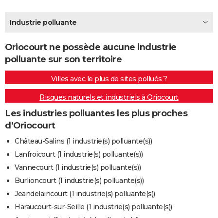
City break
Voyage de noces
Climat
Destinations
Voyage nature
Forum
+
PHOTO
Industrie polluante
GUIDES D'ACHAT
Oriocourt ne possède aucune industrie
BONS PLANS
polluante sur son territoire
CARTE DE VOEUX
Villes avec le plus de sites pollués ?
Carte Bonne année
Carte Pâques
Carte de Noël
Carte Saint-Valentin
Carte d'anniversaire
DICTIONNAIRE
Risques naturels et industriels à Oriocourt
Biographies
Expressions
Dictionnaire
Citations
Proverbes
PROGRAMME TV
Les industries polluantes les plus proches
d'Oriocourt
COPAINS D'AVANT
Château-Salins (1 industrie(s) polluante(s))
Se connecter
Collèges
Universités
Service militaire
S'inscrire
Lycées
Primaires
Entreprises
Avis de recherche
AVIS DE DÉCÈS
Lanfroicourt (1 industrie(s) polluante(s))
Vannecourt (1 industrie(s) polluante(s))
FORUM
Burlioncourt (1 industrie(s) polluante(s))
Lifestyle
Sport
Television
Cinema
Bricolage
Culture
Auto
Voyage
Jeandelaincourt (1 industrie(s) polluante(s))
Haraucourt-sur-Seille (1 industrie(s) polluante(s))