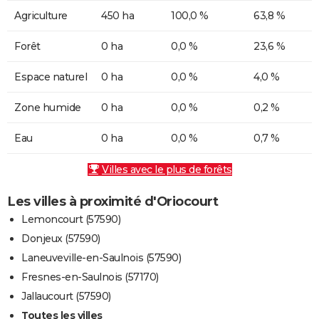
Agriculture
450 ha
100,0 %
63,8 %
Forêt
0 ha
0,0 %
23,6 %
Espace naturel
0 ha
0,0 %
4,0 %
Zone humide
0 ha
0,0 %
0,2 %
Eau
0 ha
0,0 %
0,7 %
Villes avec le plus de forêts
Les villes à proximité d'Oriocourt
Lemoncourt (57590)
Donjeux (57590)
Laneuveville-en-Saulnois (57590)
Fresnes-en-Saulnois (57170)
Jallaucourt (57590)
Toutes les villes