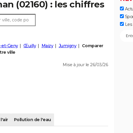
an (02160) : les chiffres
Actu
Spo
Les 
y-et-Geny
Œuilly
Maizy
Jumigny
Comparer
re ville
Mise à jour le 26/03/26
l'air
Pollution de l'eau