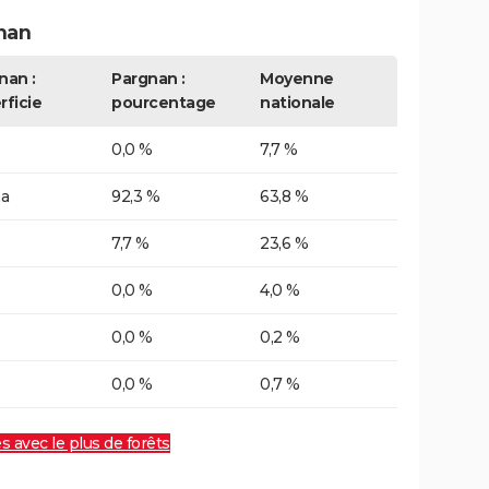
nan
nan :
Pargnan :
Moyenne
rficie
pourcentage
nationale
0,0 %
7,7 %
ha
92,3 %
63,8 %
7,7 %
23,6 %
0,0 %
4,0 %
0,0 %
0,2 %
0,0 %
0,7 %
es avec le plus de forêts