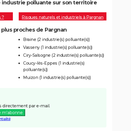
ndustrie polluante sur son territoire
s ?
Risques naturels et industriels à Pargnan
s plus proches de Pargnan
Braine (2 industrie(s) polluante(s))
Vasseny (1 industrie(s) polluante(s))
Ciry-Salsogne (2 industrie(s) polluante(s))
Coucy-lès-Eppes (1 industrie(s)
polluante(s))
Muizon (1 industrie(s) polluante(s))
 directement par e-mail.
e m'abonne
tialité