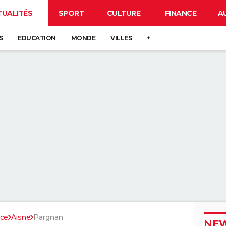
TUALITÉS
SPORT
CULTURE
FINANCE
A
S
EDUCATION
MONDE
VILLES
+
nce
Aisne
Pargnan
NEW