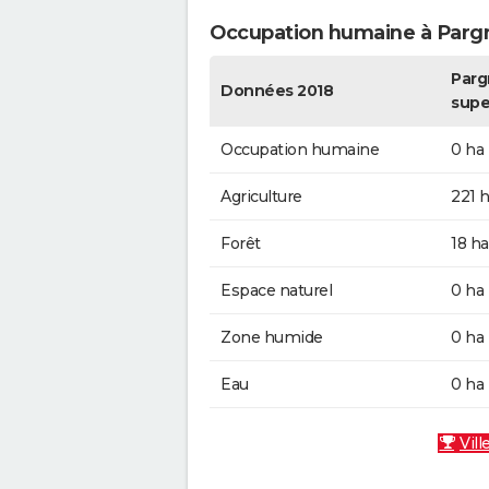
Occupation humaine à Parg
Parg
Données 2018
supe
Occupation humaine
0 ha
Agriculture
221 
Forêt
18 ha
Espace naturel
0 ha
Zone humide
0 ha
Eau
0 ha
Vill