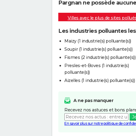
Pargnan ne possède aucune i
Villes avec le plus de sites pollué
Les industries polluantes le
Maizy (1 industrie(s) polluante(s))
Soupir (1 industrie(s) polluante(s))
Fismes (2 industrie(s) polluante(s))
Presles-et-Boves (1 industrie(s)
polluante(s))
Aizelles (1 industrie(s) polluante(s))
A ne pas manquer
Recevez nos astuces et bons plans
J
En savoir plus sur notre politique de confiden