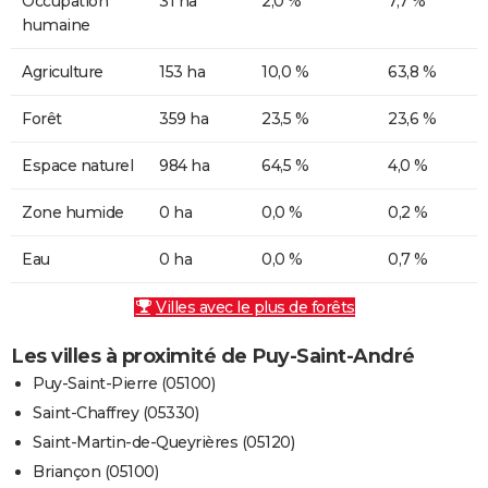
Occupation
31 ha
2,0 %
7,7 %
humaine
Agriculture
153 ha
10,0 %
63,8 %
Forêt
359 ha
23,5 %
23,6 %
Espace naturel
984 ha
64,5 %
4,0 %
Zone humide
0 ha
0,0 %
0,2 %
Eau
0 ha
0,0 %
0,7 %
Villes avec le plus de forêts
Les villes à proximité de Puy-Saint-André
Puy-Saint-Pierre (05100)
Saint-Chaffrey (05330)
Saint-Martin-de-Queyrières (05120)
Briançon (05100)