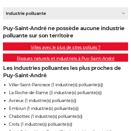
City break
Voyage de noces
Climat
Destinations
Voyage nature
Forum
+
PHOTO
Industrie polluante
GUIDES D'ACHAT
Puy-Saint-André ne possède aucune industrie
BONS PLANS
polluante sur son territoire
CARTE DE VOEUX
Villes avec le plus de sites pollués ?
Carte Bonne année
Carte Pâques
Carte de Noël
Carte Saint-Valentin
Carte d'anniversaire
DICTIONNAIRE
Risques naturels et industriels à Puy-Saint-André
Biographies
Expressions
Dictionnaire
Citations
Proverbes
PROGRAMME TV
Les industries polluantes les plus proches de
Puy-Saint-André
COPAINS D'AVANT
Villar-Saint-Pancrace (1 industrie(s) polluante(s))
Se connecter
Collèges
Universités
Service militaire
S'inscrire
Lycées
Primaires
Entreprises
Avis de recherche
AVIS DE DÉCÈS
La Roche-de-Rame (3 industrie(s) polluante(s))
Avrieux (1 industrie(s) polluante(s))
FORUM
Embrun (1 industrie(s) polluante(s))
Lifestyle
Sport
Television
Cinema
Bricolage
Culture
Auto
Voyage
Chabottes (1 industrie(s) polluante(s))
Crots (1 industrie(s) polluante(s))