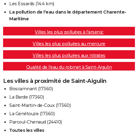
Les Essards
(14.4 km)
La pollution de l'eau dans le département Charente-
Maritime
Villes les plus polluées à l'arsenic
Villes les plus polluées au mercure
Villes les plus polluées aux nitrates
Qualité de l'eau du robinet à Saint-Aigulin
Les villes à proximité de Saint-Aigulin
Boscamnant (17360)
La Barde (17360)
Saint-Martin-de-Coux (17360)
La Genétouze (17360)
Parcoul-Chenaud (24410)
Toutes les villes