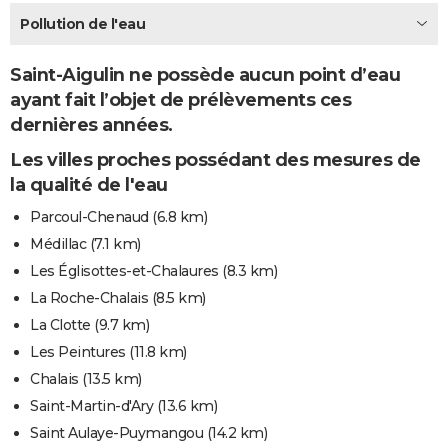
City break
Voyage de noces
Climat
Destinations
Voyage nature
Forum
+
Pollution de l'eau
PHOTO
GUIDES D'ACHAT
Saint-Aigulin ne possède aucun point d’eau
ayant fait l’objet de prélèvements ces
BONS PLANS
dernières années.
CARTE DE VOEUX
Les villes proches possédant des mesures de
Carte Bonne année
Carte Pâques
Carte de Noël
Carte Saint-Valentin
Carte d'anniversaire
la qualité de l'eau
DICTIONNAIRE
Parcoul-Chenaud
(6.8 km)
Biographies
Expressions
Dictionnaire
Citations
Proverbes
PROGRAMME TV
Médillac
(7.1 km)
COPAINS D'AVANT
Les Églisottes-et-Chalaures
(8.3 km)
La Roche-Chalais
(8.5 km)
Se connecter
Collèges
Universités
Service militaire
S'inscrire
Lycées
Primaires
Entreprises
Avis de recherche
AVIS DE DÉCÈS
La Clotte
(9.7 km)
FORUM
Les Peintures
(11.8 km)
Chalais
(13.5 km)
Lifestyle
Sport
Television
Cinema
Bricolage
Culture
Auto
Voyage
Saint-Martin-d'Ary
(13.6 km)
Saint Aulaye-Puymangou
(14.2 km)