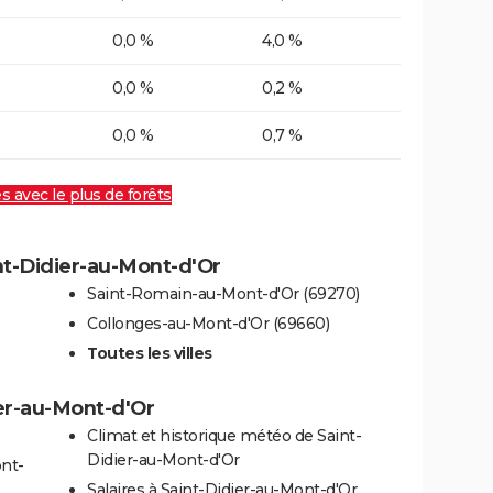
0,0 %
4,0 %
0,0 %
0,2 %
0,0 %
0,7 %
es avec le plus de forêts
int-Didier-au-Mont-d'Or
Saint-Romain-au-Mont-d'Or (69270)
Collonges-au-Mont-d'Or (69660)
Toutes les villes
ier-au-Mont-d'Or
Climat et historique météo de Saint-
Didier-au-Mont-d'Or
ont-
Salaires à Saint-Didier-au-Mont-d'Or