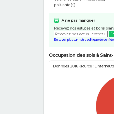
polluante(s))
A ne pas manquer
Recevez nos astuces et bons plans
J
En savoir plus sur notre politique de confiden
Occupation des sols à Saint
Données 2018 (source : Linternaut