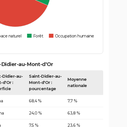
ace naturel
Forêt
Occupation humaine
-Didier-au-Mont-d'Or
t-Didier-au-
Saint-Didier-au-
Moyenne
-d'Or :
Mont-d'Or :
nationale
rficie
pourcentage
ha
68,4 %
7,7 %
ha
24,0 %
63,8 %
a
7,5 %
23,6 %