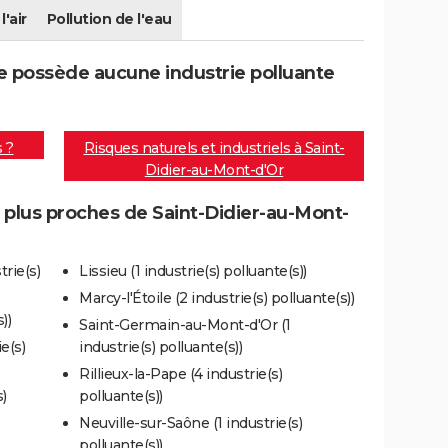
l'air
Pollution de l'eau
e possède aucune industrie polluante
s ?
Risques naturels et industriels à Saint-
Didier-au-Mont-d'Or
s plus proches de Saint-Didier-au-Mont-
rie(s)
Lissieu (1 industrie(s) polluante(s))
Marcy-l'Étoile (2 industrie(s) polluante(s))
))
Saint-Germain-au-Mont-d'Or (1
e(s)
industrie(s) polluante(s))
Rillieux-la-Pape (4 industrie(s)
)
polluante(s))
Neuville-sur-Saône (1 industrie(s)
polluante(s))