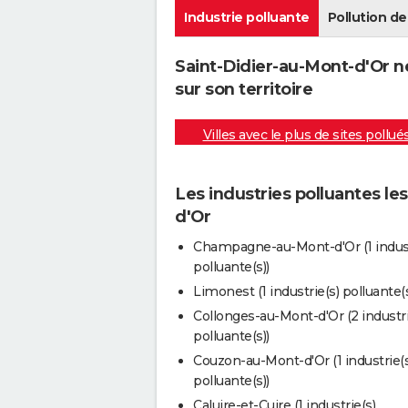
Industrie polluante
Pollution de 
Saint-Didier-au-Mont-d'Or n
sur son territoire
Villes avec le plus de sites pollué
Les industries polluantes le
d'Or
Champagne-au-Mont-d'Or (1 indust
polluante(s))
Limonest (1 industrie(s) polluante(s
Collonges-au-Mont-d'Or (2 industri
polluante(s))
Couzon-au-Mont-d'Or (1 industrie(s
polluante(s))
Caluire-et-Cuire (1 industrie(s)