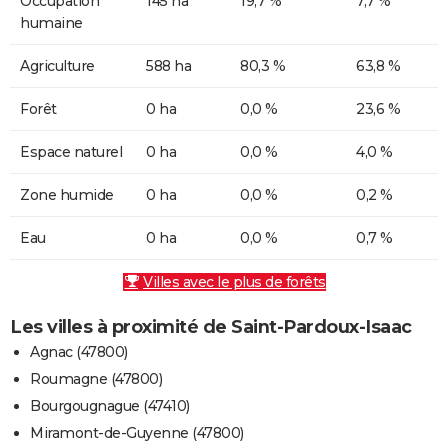
Occupation
145 ha
19,7 %
7,7 %
humaine
Agriculture
588 ha
80,3 %
63,8 %
Forêt
0 ha
0,0 %
23,6 %
Espace naturel
0 ha
0,0 %
4,0 %
Zone humide
0 ha
0,0 %
0,2 %
Eau
0 ha
0,0 %
0,7 %
Villes avec le plus de forêts
Les villes à proximité de Saint-Pardoux-Isaac
Agnac (47800)
Roumagne (47800)
Bourgougnague (47410)
Miramont-de-Guyenne (47800)