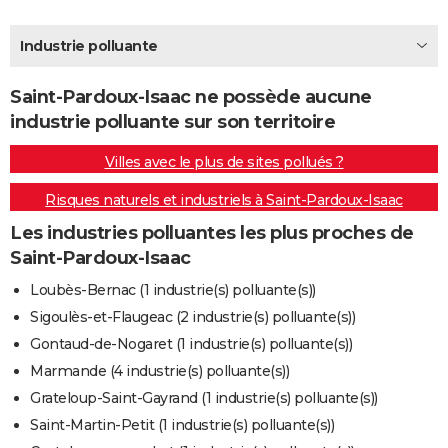
City break
Voyage de noces
Climat
Destinations
Voyage nature
Forum
+
PHOTO
Industrie polluante
GUIDES D'ACHAT
Saint-Pardoux-Isaac ne possède aucune
BONS PLANS
industrie polluante sur son territoire
CARTE DE VOEUX
Villes avec le plus de sites pollués ?
Carte Bonne année
Carte Pâques
Carte de Noël
Carte Saint-Valentin
Carte d'anniversaire
DICTIONNAIRE
Risques naturels et industriels à Saint-Pardoux-Isaac
Biographies
Expressions
Dictionnaire
Citations
Proverbes
PROGRAMME TV
Les industries polluantes les plus proches de
Saint-Pardoux-Isaac
COPAINS D'AVANT
Loubès-Bernac (1 industrie(s) polluante(s))
Se connecter
Collèges
Universités
Service militaire
S'inscrire
Lycées
Primaires
Entreprises
Avis de recherche
AVIS DE DÉCÈS
Sigoulès-et-Flaugeac (2 industrie(s) polluante(s))
Gontaud-de-Nogaret (1 industrie(s) polluante(s))
FORUM
Marmande (4 industrie(s) polluante(s))
Lifestyle
Sport
Television
Cinema
Bricolage
Culture
Auto
Voyage
Grateloup-Saint-Gayrand (1 industrie(s) polluante(s))
Saint-Martin-Petit (1 industrie(s) polluante(s))